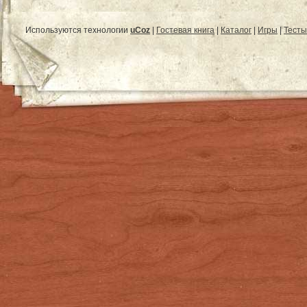
Используются технологии
uCoz
|
Гостевая книга
|
Каталог
|
Игры
|
Тесты