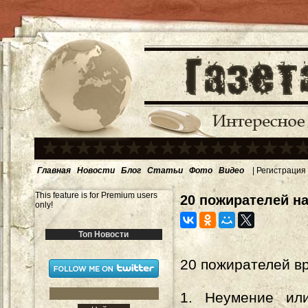
Главная
Новости
Блог
Статьи
Фото
Видео
|
Регистрация
This feature is for Premium users
20 пожирателей н
only!
Топ Новости
20 пожирателей в
1. Неумение ил