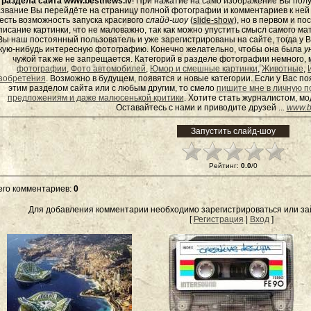
раздела сайта www.bestnews.lv
! При нажатие на само изображение Вы полу
звание Вы перейдёте на страницу полной фотографии и комментариев к ней - 
есть возможность запуска красивого
слайд-шоу
(
slide-show
), но в первом и п
писание картинки, что не маловажно, так как можно упустить смысл самого ма
Вы наш постоянный пользователь и уже зарегистрированы на сайте, тогда у В
кую-нибудь интересную фотографию. Конечно желательно, чтобы она была
у
чужой так же не запрещается. Категорий в разделе фотографии немного, 
фотографии
,
Фото автомобилей
,
Юмор и смешные картинки
,
Животные
,
зобретения
. Возможно в будущем, появятся и новые категории. Если у Вас 
этим разделом сайта или с любым другим, то смело
пишите мне в личную п
предложениям и даже малюсенькой критики
. Хотите стать журналистом, м
Оставайтесь с нами и приводите друзей ...
www.b
Рейтинг
:
0.0
/
0
его комментариев
:
0
Для добавления комментарии необходимо зарегистрироваться или зай
[
Регистрация
|
Вход
]