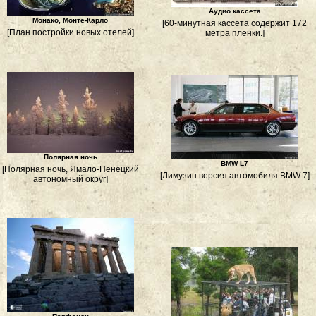
Аудио кассета
Монако, Монте-Карло
[60-минутная кассета содержит 172
[План постройки новых отелей]
метра пленки.]
Полярная ночь
BMW L7
[Полярная ночь, Ямало-Ненецкий
[Лимузин версия автомобиля BMW 7]
автономный округ]