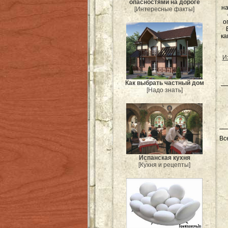
опасностями на дороге
на
[Интересные факты]
о
ка
И
Как выбрать частный дом
[Надо знать]
Вс
Испанская кухня
[Кухня и рецепты]