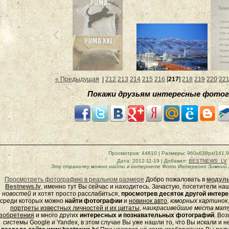
« Предыдущая
|
212
213
214
215
216
[
217
]
218
219
220
22
Покажи друзьям интересные фотог
Просмотров
: 44610 |
Размеры
: 960x638px/141.
Дата
: 2012-11-19 |
Добавил
:
BESTNEWS_LV
Эту страничку можно найти в интернете
Фото Интересно Зимний 
Просмотреть фотографию в реальном размере
Добро пожаловать в
модуль
Bestnews.lv
, именно тут Вы сейчас и находитесь. Зачастую, посетители н
новостей
и хотят просто расслабиться,
просмотрев десяток другой инте
среди которых можно
найти фотографии
и
новинок авто
,
юморных
картинок
портреты известных личностей и их цитаты
,
наикрасивейшие места мату
зобретения
и много других
интересных и познавательных фотографий
. Во
системы Google и Yandex, в этом случае Вы уже нашли то, что Вы искали и 