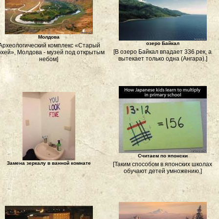
Молдова
озеро Байкал
[Археологический комплекс «Старый
[В озеро Байкал впадает 336 рек, а
хей», Молдова - музей под открытым
вытекает только одна (Ангара).]
небом]
Считаем по японски
Замена зеркалу в ванной комнате
[Таким способом в японских школах
обучают детей умножению.]