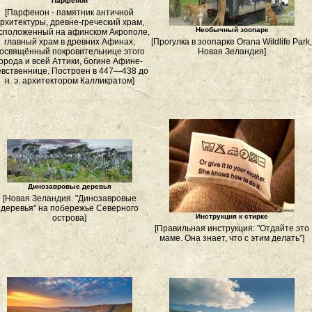
Парфенон
[Парфенон - памятник античной
рхитектуры, древне-греческий храм,
Необычный зоопарк
сположенный на афинском Акрополе,
главный храм в древних Афинах,
[Прогулка в зоопарке Orana Wildlife Park,
освящённый покровительнице этого
Новая Зеландия]
города и всей Аттики, богине Афине-
вственнице. Построен в 447—438 до
н. э. архитектором Калликратом]
Динозавровые деревья
[Новая Зеландия. "Динозавровые
деревья" на побережье Северного
Инструкция к стирке
острова]
[Правильная инструкция: "Отдайте это
маме. Она знает, что с этим делать"]