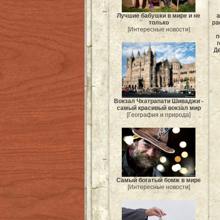
а
Лучшие бабушки в мире и не
ра
только
[Интересные новости]
п
Де
Вокзал Чхатрапати Шиваджи -
самый красивый вокзал мир
[География и природа]
Самый богатый бомж в мире
[Интересные новости]