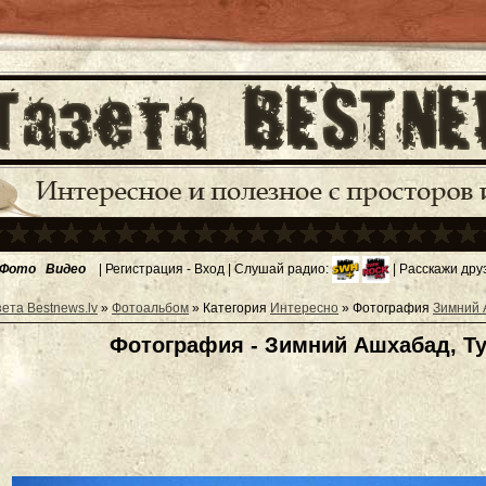
Фото
Видео
|
Регистрация
-
Вход
| Слушай радио:
| Расскажи дру
зета Bestnews.lv
»
Фотоальбом
» Категория
Интересно
» Фотография
Зимний 
Фотография - Зимний Ашхабад, Ту