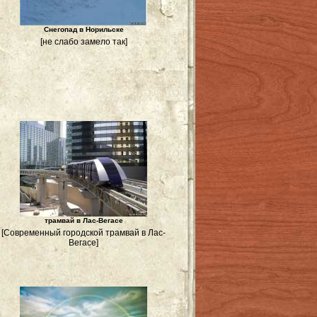
Снегопад в Норильске
[не слабо замело так]
трамвай в Лас-Вегасе
[Современный городской трамвай в Лас-
Вегасе]