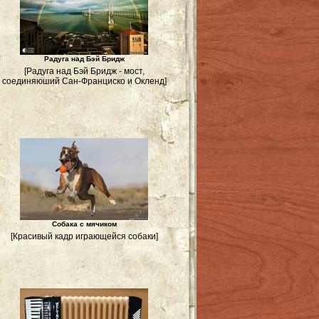
Радуга над Бэй Бридж
[Радуга над Бэй Бридж - мост,
соединяюший Сан-Франциско и Окленд]
Собака с мячиком
[Красивый кадр играющейся собаки]