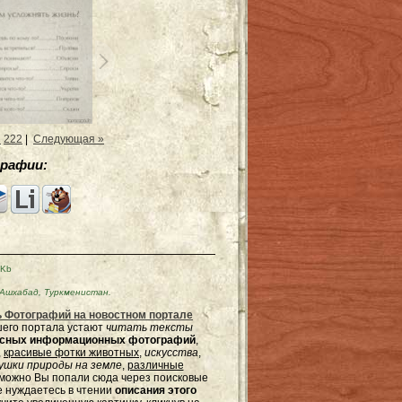
1
222
|
Следующая »
рафии:
9Kb
Ашхабад, Туркменистан.
 Фотографий на новостном портале
ашего портала устают
читать тексты
ресных информационных фотографий
,
,
красивые фотки животных
,
искусства
,
шки природы на земле
,
различные
зможно Вы попали сюда через поисковые
не нуждаетесь в чтении
описания этого