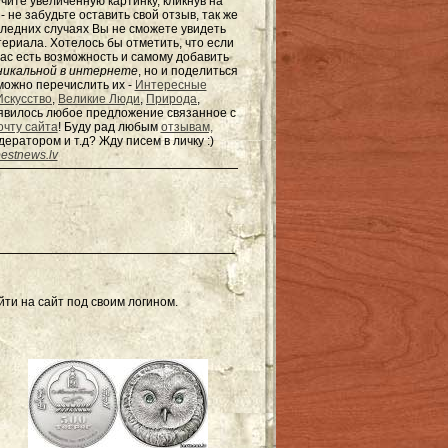
чите увеличенную картинку, кликнув на
не забудьте оставить свой отзыв, так же
оследних случаях Вы не сможете увидеть
териала. Хотелось бы отметить, что если
ас есть возможность и самому добавить
никальной в интернете
, но и поделиться
можно перечислить их -
Интересные
Искусство
,
Великие Люди
,
Природа
,
появилось любое предложение связанное с
очту сайта
! Буду рад любым
отзывам,
одератором и т.д? Жду писем в
личку
:)
estnews.lv
ти на сайт под своим логином.