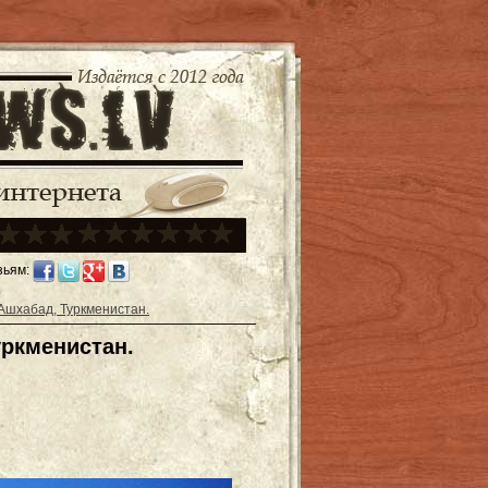
зьям:
Ашхабад, Туркменистан.
ркменистан.