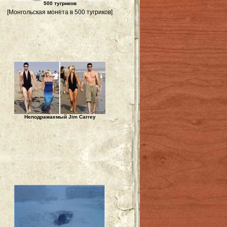
500 тугриков
[Монгольская монета в 500 тугриков]
Неподражаемый Jim Carrey