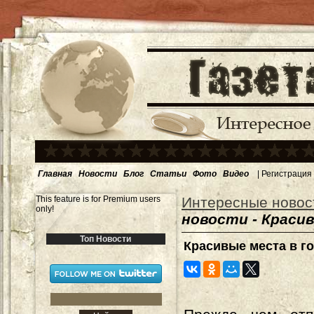
Главная
Новости
Блог
Статьи
Фото
Видео
|
Регистрация
This feature is for Premium users
Интересные новос
only!
новости - Краси
Топ Новости
Красивые места в г