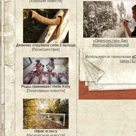
[Хорошие новости]
«Одиночество» Джо
Фентона
[
Интересно
]
Девочка отрубила себе 2 пальца
[Происшествия]
Используются технологии
u
связь
|
Бл
Роды принимает Hello Kitty
[Позитивные новости]
Офис в лесу
[Интересные новости]