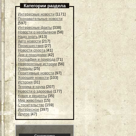
Категории раздела
Интересные новости
[1171]
Познавательные новости
[597]
Интересные факты
[338]
Новости о необычном
[58]
Надо знать
[413]
Авто новости
[217]
Происшествия
[27]
Новости спорта
[41]
Дни и праздники
[42]
География и природа
[71]
Невероятные истории
[56]
Рекорды
[25]
Позитивные новости
[97]
Хорошие новости
[103]
История
[31]
Техника и наука
[207]
Новости о здоровье
[177]
Кухня и рецепты
[35]
Мир животных
[15]
Строительство
[159]
Интересное
[397]
Другое
[47]