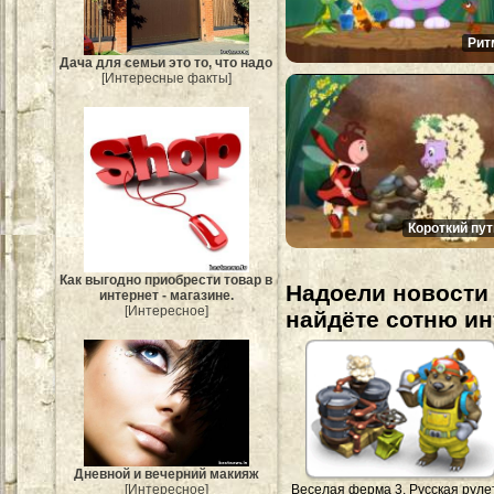
Рит
Дача для семьи это то, что надо
[Интересные факты]
Короткий пут
Как выгодно приобрести товар в
Надоели новости 
интернет - магазине.
[Интересное]
найдёте сотню и
Дневной и вечерний макияж
Веселая ферма 3. Русская руле
[Интересное]