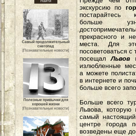
Прежде чем отп
экскурсию по
го
постарайтесь
больше у
достопримечатель
прекрасного и н
Самый продолжительный
места. Для эт
снегопад
посоветоваться с 
[Познавательные новости]
посещал
Львов
излюбленные мес
а можете полиста
в интернете и поч
больше всего зап
Полезные привычки для
Больше всего ту
хорошей жизни
Львова, которую
[Познавательные новости]
самый настоящий
центре города п
возведены еще до 