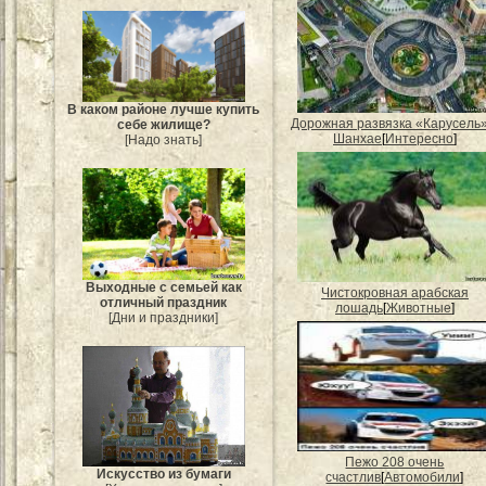
В каком районе лучше купить
Дорожная развязка «Карусель»
себе жилище?
Шанхае
[
Интересно
]
[Надо знать]
Выходные с семьей как
Чистокровная арабская
отличный праздник
лошадь
[
Животные
]
[Дни и праздники]
Пежо 208 очень
Искусство из бумаги
счастлив
[
Автомобили
]