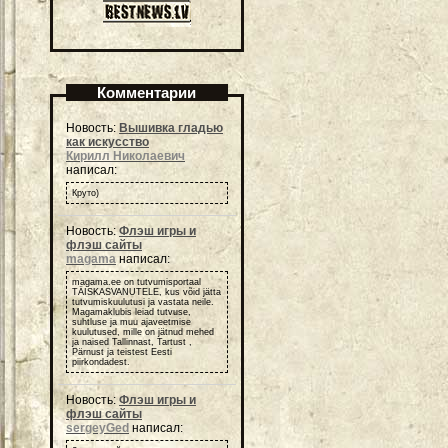
Комментарии
Новость:
Вышивка гладью
как искусство
Кирилл Николаевич
написал:
Круто)
Новость:
Флэш игры и
флэш сайты
magama
написал:
magama.ee on tutvumisportaal
TÄISKASVANUTELE, kus võid jätta
tutvumiskuulutusi ja vastata neile.
Magamaklubis leiad tutvuse,
suhtluse ja muu ajaveetmise
kuulutused, mille on jätnud mehed
ja naised Tallinnast, Tartust ,
Pärnust ja teistest Eesti
piirkondadest.
Новость:
Флэш игры и
флэш сайты
sergeyGed
написал: