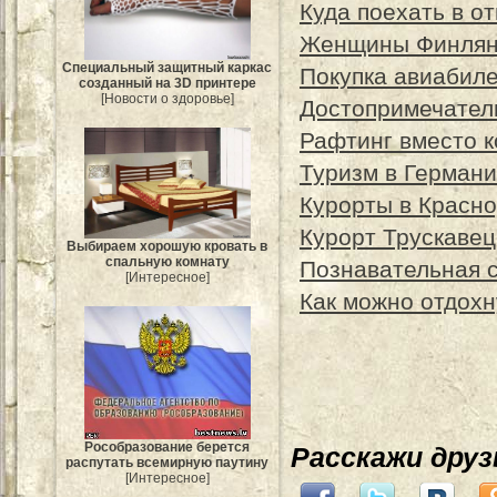
Куда поехать в о
Женщины Финлян
Специальный защитный каркас
Покупка авиабил
созданный на 3D принтере
[Новости о здоровье]
Достопримечател
Рафтинг вместо к
Туризм в Герман
Курорты в Красно
Курорт Трускавец
Выбираем хорошую кровать в
спальную комнату
Познавательная с
[Интересное]
Как можно отдохн
Рособразование берется
Расскажи дру
распутать всемирную паутину
[Интересное]