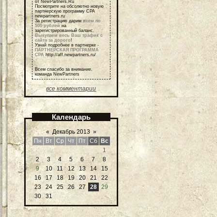
от NewPartners.Ru
Посмотрите на обсолютно новую
партнерскую программу СРА
newpartners.ru
За регистрацию дарим
всем по
500 рублей
на
зарегистрированный баланс.
Выкупаем весь Ваш трафик с
сайта за дорого
!
Узнай подробнее в партнерке -
ПАРТНЕРСКАЯ ПРОГРАММА
СРА
http://aff.newpartners.ru/
Всем спасибо за внимание,
команда NewPartners
все комментарии
Календарь
«
Декабрь 2013
»
Пн
Вт
Ср
Чт
Пт
Сб
Вс
1
2
3
4
5
6
7
8
9
10
11
12
13
14
15
16
17
18
19
20
21
22
23
24
25
26
27
28
29
30
31