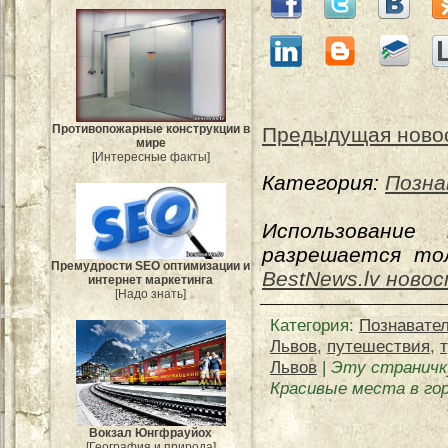
Противопожарные конструкции в
Предыдущая ново
мире
[Интересные факты]
Категория:
Позна
Использование
разрешается тол
Премудрости SEO оптимизации и
BestNews.lv ново
интернет маркетинга
[Надо знать]
Категория
:
Познавате
Львов
,
путешествия
,
Львов
|
Эту страничк
Красивые места в го
Вокзал Юнгфрауйох
[География и природа]