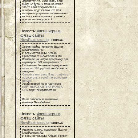
Здравствуйте, извиняюсь если
пишу не туда, у меня на компе
что-то сайт открывается с
ошибкой подозреваю что моя
интернет-программа подглючивает
не могу найти причину, у меня у
одного так или у всех?
Новость:
Флэш игры и
флэш сайты
NewPartnerscig
написал:
Хозяин сайта, приветик Вам от
NewPartners.Ru
И всем остальным, Общий
Приветики от NewPartners.Ru
Взгляньте на новую программу для
партнеров СРА newpartners.ru
Обсолютно бесплатно предлагаем
всем по 500 рублей
на баланс в
аккаунте.
Оплачиваем весь Ваш трафик с
социальных сетей по высоким
ценам
!
Узнай подробнее в партнерке -
ПАРТНЕРСКАЯ ПРОГРАММА
СРА
http://newpartners.ru/
Всем спасибо за внимание,
команда NewPartners
Новость:
Флэш игры и
флэш сайты
NewPartnerscig
написал:
Администратор, приветики Вам от
NewPartners.Ru
И всем остальным, Общий Привет