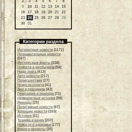
2
3
4
5
6
7
8
9
10
11
12
13
14
15
16
17
18
19
20
21
22
23
24
25
26
27
28
29
30
31
Категории раздела
Интересные новости
[1171]
Познавательные новости
[597]
Интересные факты
[338]
Новости о необычном
[58]
Надо знать
[413]
Авто новости
[217]
Происшествия
[27]
Новости спорта
[41]
Дни и праздники
[42]
География и природа
[71]
Невероятные истории
[56]
Рекорды
[25]
Позитивные новости
[97]
Хорошие новости
[103]
История
[31]
Техника и наука
[207]
Новости о здоровье
[177]
Кухня и рецепты
[35]