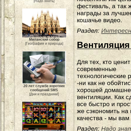
[Надо знать]
фестиваль, а так 
награды за лучше
кошачье видео.
Раздел:
Интерес
Миланский собор
Вентиляция
[География и природа]
Для тех, кто ценит
современные
технологические 
-ни как не обойтис
20 лет службе коротких
хорошей домашне
сообщений SMS
[Дни и праздники]
вентиляции. Как с
все быстро и прост
же сэкономить на
качества - мы вам
Раздел:
Надо зна