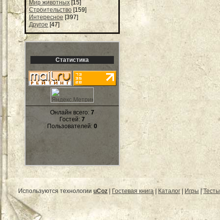
Мир животных
[15]
Строительство
[159]
Интересное
[397]
Другое
[47]
Статистика
Онлайн всего:
7
Гостей:
7
Пользователей:
0
Используются технологии
uCoz
|
Гостевая книга
|
Каталог
|
Игры
|
Тесты