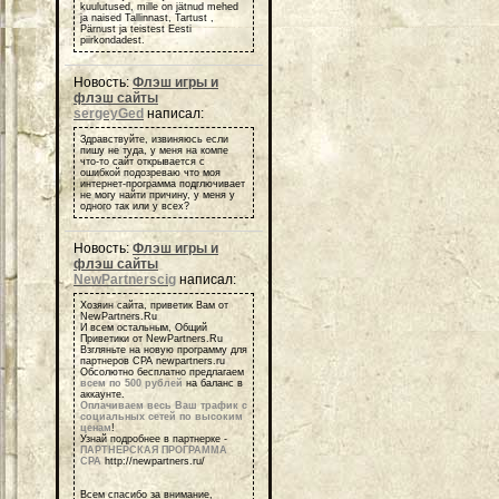
kuulutused, mille on jätnud mehed
ja naised Tallinnast, Tartust ,
Pärnust ja teistest Eesti
piirkondadest.
Новость:
Флэш игры и
флэш сайты
sergeyGed
написал:
Здравствуйте, извиняюсь если
пишу не туда, у меня на компе
что-то сайт открывается с
ошибкой подозреваю что моя
интернет-программа подглючивает
не могу найти причину, у меня у
одного так или у всех?
Новость:
Флэш игры и
флэш сайты
NewPartnerscig
написал:
Хозяин сайта, приветик Вам от
NewPartners.Ru
И всем остальным, Общий
Приветики от NewPartners.Ru
Взгляньте на новую программу для
партнеров СРА newpartners.ru
Обсолютно бесплатно предлагаем
всем по 500 рублей
на баланс в
аккаунте.
Оплачиваем весь Ваш трафик с
социальных сетей по высоким
ценам
!
Узнай подробнее в партнерке -
ПАРТНЕРСКАЯ ПРОГРАММА
СРА
http://newpartners.ru/
Всем спасибо за внимание,