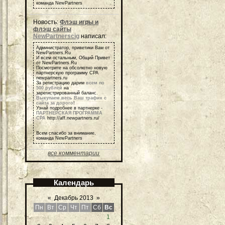
команда NewPartners
Новость:
Флэш игры и
флэш сайты
NewPartnerscig
написал:
Администратор, приветики Вам от
NewPartners.Ru
И всем остальным, Общий Привет
от NewPartners.Ru
Посмотрите на обсолютно новую
партнерскую программу СРА
newpartners.ru
За регистрацию дарим
всем по
500 рублей
на
зарегистрированный баланс.
Выкупаем весь Ваш трафик с
сайта за дорого
!
Узнай подробнее в партнерке -
ПАРТНЕРСКАЯ ПРОГРАММА
СРА
http://aff.newpartners.ru/
Всем спасибо за внимание,
команда NewPartners
все комментарии
Календарь
«
Декабрь 2013
»
Пн
Вт
Ср
Чт
Пт
Сб
Вс
1