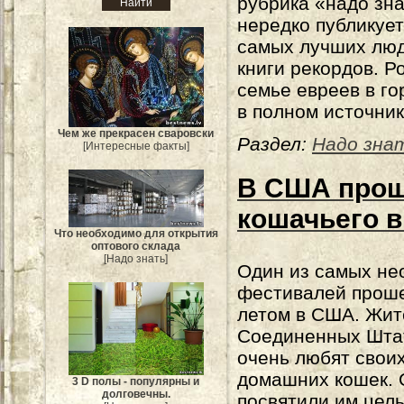
рубрика «надо зн
нередко публикует
самых лучших люд
книги рекордов. Р
семье евреев в го
в полном источник
Чем же прекрасен сваровски
Раздел:
Надо зна
[Интересные факты]
В США прош
кошачьего 
Что необходимо для открытия
оптового склада
[Надо знать]
Один из самых н
фестивалей прош
летом в США. Жит
Соединенных Шта
очень любят свои
домашних кошек. 
3 D полы - популярны и
долговечны.
посвятили им цел