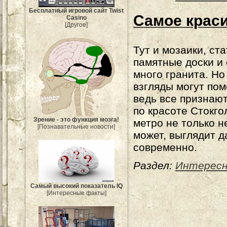
Бесплатный игровой сайт Twist
Самое краси
Casino
[Другое]
Тут и мозаики, ста
памятные доски и
много гранита. Но
взгляды могут пом
ведь все признают
по красоте Стокго
Зрение - это функция мозга!
метро не только н
[Познавательные новости]
может, выглядит д
современно.
Раздел:
Интерес
Самый высокий показатель IQ
[Интересные факты]