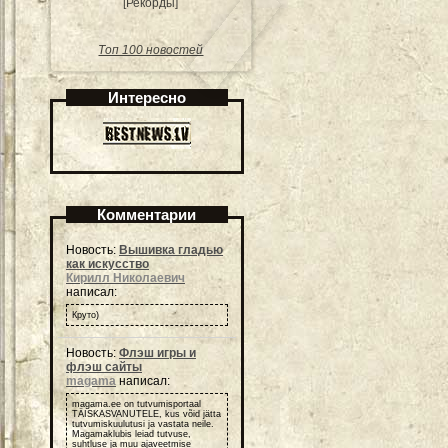
[Рекорды]
Топ 100 новостей
Интересно
Комментарии
Новость:
Вышивка гладью
как искусство
Кирилл Николаевич
написал:
Круто)
Новость:
Флэш игры и
флэш сайты
magama
написал:
magama.ee on tutvumisportaal
TÄISKASVANUTELE, kus võid jätta
tutvumiskuulutusi ja vastata neile.
Magamaklubis leiad tutvuse,
suhtluse ja muu ajaveetmise