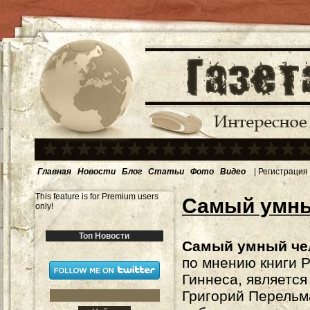
Главная
Новости
Блог
Статьи
Фото
Видео
|
Регистрация
This feature is for Premium users
Самый умны
only!
Топ Новости
Самый умный че
по мнению книги 
Гиннеса, является
Григорий Перельм