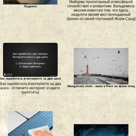
Майорки, пропитанный атмосферой
спокойствия и романтики. Вальдемоса
Ледокол
многим известен тем, что здесь
недолгое время жил легендарный
Шопен со своей спутницей Жорж Санд]
Как заработать в интернете за два шага
[Как заработать в интернете за два
Mangalsala mols - маяк в Риге на фоне птиц
шага - отлючите интернет и идите
работать]