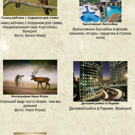
Самец кобчика с подарком для самки
Самец кобчика с подарком для самки,
Креативные бассейны
Национальный парк Хортобагы,
[Креативные бассейны в форме
Венгрия.
пианино, гитары, сердечка и ступни
Фото: Bence Mate]
ноги]
Фотография Hans Kruse
[Хороший кадр часто ближе, чем мы
Деловой район в Париже
думаем!
[Деловой район в Париже, Франция]
фото: Hans Kruse]