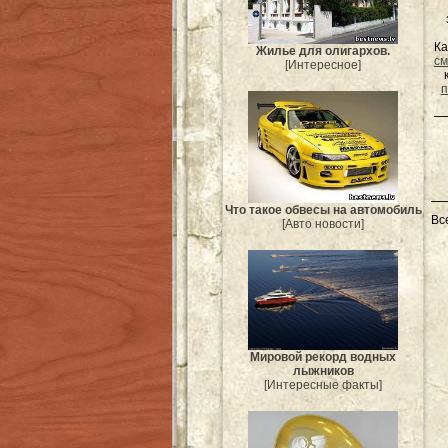
Ка
Жилье для олигархов.
см
[Интересное]
п
Что такое обвесы на автомобиль
Вс
[Авто новости]
Мировой рекорд водных
лыжников
[Интересные факты]