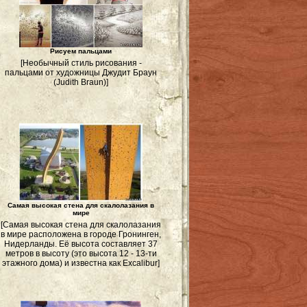
Рисуем пальцами
[Необычный стиль рисования -
пальцами от художницы Джудит Браун
(Judith Braun)]
Самая высокая стена для скалолазания в
мире
[Самая высокая стена для скалолазания
в мире расположена в городе Гронинген,
Нидерланды. Её высота составляет 37
метров в высоту (это высота 12 - 13-ти
этажного дома) и известна как Excalibur]