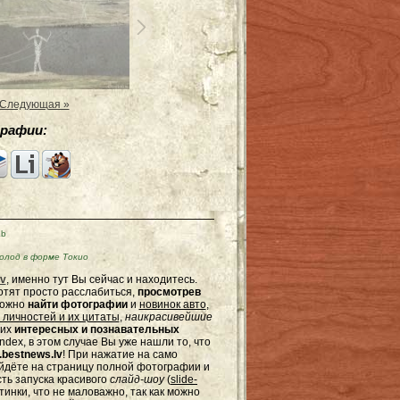
Следующая »
рафии:
Kb
олод в форме Токио
v
, именно тут Вы сейчас и находитесь.
отят просто расслабиться,
просмотрев
можно
найти фотографии
и
новинок авто
,
 личностей и их цитаты
,
наикрасивейшие
гих
интересных и познавательных
dex, в этом случае Вы уже нашли то, что
bestnews.lv
! При нажатие на само
ейдёте на страницу полной фотографии и
сть запуска красивого
слайд-шоу
(
slide-
тинки, что не маловажно, так как можно