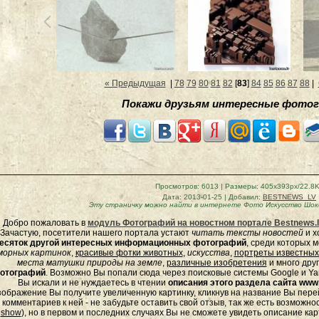
« Предыдущая
|
78
79
80
81
82
[
83
]
84
85
86
87
88
|
Покажи друзьям интересные фотог
Просмотров
: 6013 |
Размеры
: 405x393px/22.8
Дата
: 2013-01-25 |
Добавил
:
BESTNEWS_LV
Эту страничку можно найти в интернете
Фото Искусство Шок
Добро пожаловать в
модуль Фотографий на новостном портале Bestnews.l
Зачастую, посетители нашего портала устают
читать тексты новостей
и х
есяток другой интересных информационных фотографий
, среди которых 
морных
картинок
,
красивые фотки животных
,
искусства
,
портреты известных
места матушки природы на земле
,
различные изобретения
и много дру
отографий
. Возможно Вы попали сюда через поисковые системы Google и Yan
Вы искали и не нуждаетесь в чтении
описания этого раздела сайта www.
зображение Вы получите увеличенную картинку, кликнув на название Вы пер
комментариев к ней - не забудьте оставить свой отзыв, так же есть возможно
show
), но в первом и последних случаях Вы не сможете увидеть описание кар