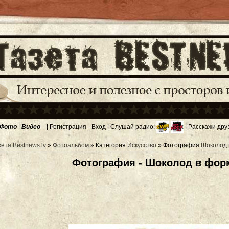
Фото
Видео
|
Регистрация
-
Вход
| Слушай радио:
| Расскажи дру
зета Bestnews.lv
»
Фотоальбом
» Категория
Искусство
» Фотография
Шоколод 
Фотография - Шоколод в фор