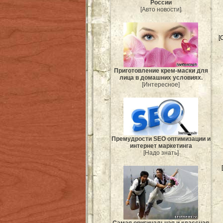
России
[Авто новости]
[
Приготовление крем-маски для
лица в домашних условиях.
[Интересное]
Премудрости SEO оптимизации и
интернет маркетинга
[Надо знать]