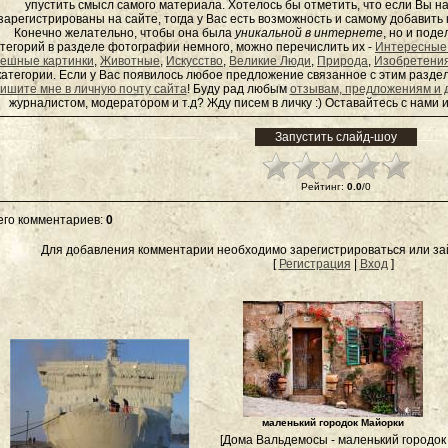
упустить смысл самого материала. Хотелось бы отметить, что если Вы 
зарегистрированы на сайте, тогда у Вас есть возможность и самому добавит
Конечно желательно, чтобы она была
уникальной в интернете
, но и под
тегорий в разделе фотографии немного, можно перечислить их -
Интересные
ешные картинки
,
Животные
,
Искусство
,
Великие Люди
,
Природа
,
Изобретени
категории. Если у Вас появилось любое предложение связанное с этим раздел
ишите мне в личную почту сайта
! Буду рад любым
отзывам, предложениям и 
журналистом, модератором и т.д? Жду писем в
личку
:) Оставайтесь с нами и
Рейтинг
:
0.0
/
0
его комментариев
:
0
Для добавления комментарии необходимо зарегистрироваться или зай
[
Регистрация
|
Вход
]
маленький городок Майорки
[Дома Вальдемосы - маленький городок