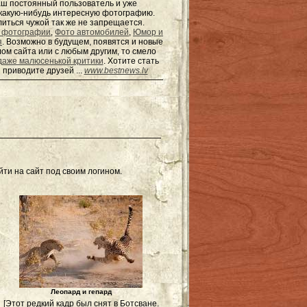
наш постоянный пользователь и уже
ь какую-нибудь интересную фотографию.
елиться чужой так же не запрещается.
 фотографии
,
Фото автомобилей
,
Юмор и
я
. Возможно в будущем, появятся и новые
ом сайта или с любым другим, то смело
даже малюсенькой критики
. Хотите стать
 приводите друзей ...
www.bestnews.lv
ти на сайт под своим логином.
Леопард и гепард
[Этот редкий кадр был снят в Ботсване.