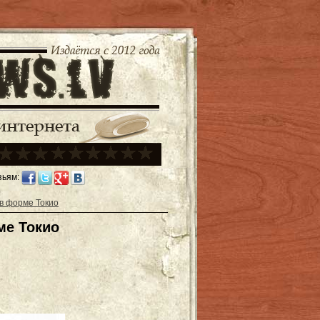
зьям:
в форме Токио
ме Токио