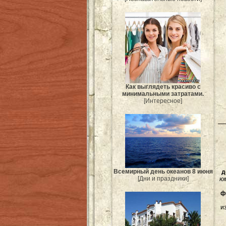
Как выглядеть красиво с
минимальными затратами.
[Интересное]
Всемирный день океанов 8 июня
д
[Дни и праздники]
ю
ф
и