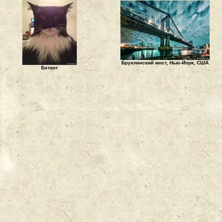
Бруклинский мост, Нью-Йорк, США
Бэткот