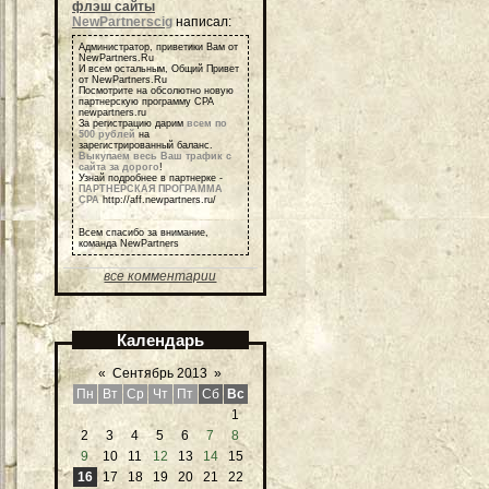
флэш сайты
NewPartnerscig
написал:
Администратор, приветики Вам от
NewPartners.Ru
И всем остальным, Общий Привет
от NewPartners.Ru
Посмотрите на обсолютно новую
партнерскую программу СРА
newpartners.ru
За регистрацию дарим
всем по
500 рублей
на
зарегистрированный баланс.
Выкупаем весь Ваш трафик с
сайта за дорого
!
Узнай подробнее в партнерке -
ПАРТНЕРСКАЯ ПРОГРАММА
СРА
http://aff.newpartners.ru/
Всем спасибо за внимание,
команда NewPartners
все комментарии
Календарь
«
Сентябрь 2013
»
Пн
Вт
Ср
Чт
Пт
Сб
Вс
1
2
3
4
5
6
7
8
9
10
11
12
13
14
15
16
17
18
19
20
21
22