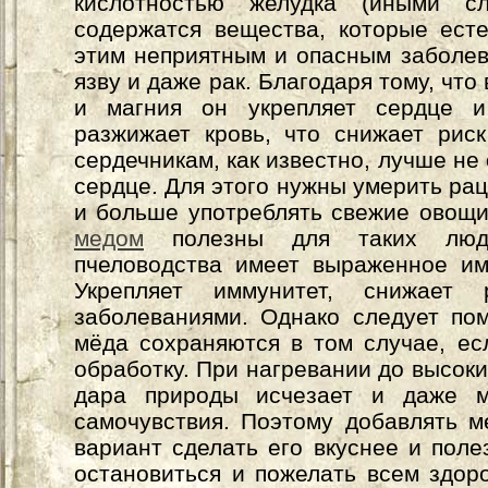
кислотностью желудка (иными с
содержатся вещества, которые ест
этим неприятным и опасным заболев
язву и даже рак. Благодаря тому, что
и магния он укрепляет сердце и
разжижает кровь, что снижает рис
сердечникам, как известно, лучше не
сердце. Для этого нужны умерить рац
и больше употреблять свежие овощ
медом
полезны для таких люде
пчеловодства имеет выраженное и
Укрепляет иммунитет, снижает 
заболеваниями. Однако следует пом
мёда сохраняются в том случае, е
обработку. При нагревании до высоки
дара природы исчезает и даже м
самочувствия. Поэтому добавлять м
вариант сделать его вкуснее и пол
остановиться и пожелать всем здор