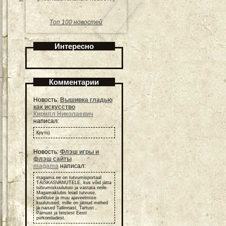
Топ 100 новостей
Интересно
Комментарии
Новость:
Вышивка гладью
как искусство
Кирилл Николаевич
написал:
Круто)
Новость:
Флэш игры и
флэш сайты
magama
написал:
magama.ee on tutvumisportaal
TÄISKASVANUTELE, kus võid jätta
tutvumiskuulutusi ja vastata neile.
Magamaklubis leiad tutvuse,
suhtluse ja muu ajaveetmise
kuulutused, mille on jätnud mehed
ja naised Tallinnast, Tartust ,
Pärnust ja teistest Eesti
piirkondadest.