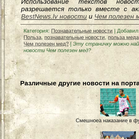
Использование текстов новос
разрешается только вместе с ак
BestNews.lv новости
и
Чем полезен 
Категория
:
Познавательные новости
|
Добавил
Польза
,
познавательные новости
,
польза меда
Чем полезен мед?
|
Эту страничку можно на
новости Чем полезен мед?
Различные другие новости на порта
Смешноеа наказание в ф