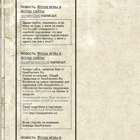
Новость:
Флэш игры и
флэш сайты
sergeyGed
написал:
Здравствуйте, извиняюсь если
пишу не туда, у меня на компе
что-то сайт открывается с
ошибкой подозреваю что моя
интернет-программа подглючивает
не могу найти причину, у меня у
одного так или у всех?
Новость:
Флэш игры и
флэш сайты
NewPartnerscig
написал:
Хозяин сайта, приветик Вам от
NewPartners.Ru
И всем остальным, Общий
Приветики от NewPartners.Ru
Взгляньте на новую программу для
партнеров СРА newpartners.ru
Обсолютно бесплатно предлагаем
всем по 500 рублей
на баланс в
аккаунте.
Оплачиваем весь Ваш трафик с
социальных сетей по высоким
ценам
!
Узнай подробнее в партнерке -
ПАРТНЕРСКАЯ ПРОГРАММА
СРА
http://newpartners.ru/
Всем спасибо за внимание,
команда NewPartners
Новость:
Флэш игры и