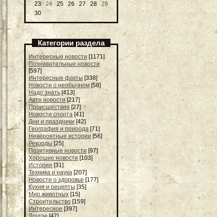
23
24
25
26
27
28
29
30
Категории раздела
Интересные новости
[1171]
Познавательные новости
[597]
Интересные факты
[338]
Новости о необычном
[58]
Надо знать
[413]
Авто новости
[217]
Происшествия
[27]
Новости спорта
[41]
Дни и праздники
[42]
География и природа
[71]
Невероятные истории
[56]
Рекорды
[25]
Позитивные новости
[97]
Хорошие новости
[103]
История
[31]
Техника и наука
[207]
Новости о здоровье
[177]
Кухня и рецепты
[35]
Мир животных
[15]
Строительство
[159]
Интересное
[397]
Другое
[47]