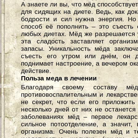
А знаете ли вы, что мёд способствуе
для сидящих на диете. Ведь, как до
бодрости и сил нужна энергия. Но
способ её пополнить – это съесть 
любых диетах. Мёд же разрешается 
эта сладость заставляет организ
запасы. Уникальность мёда заключ
съесть его утром или днём, он 
поднимает настроение, а вечером о
действие.
Польза меда в лечении
Благодаря своему составу мёд
противовоспалительным и лекарстве
не секрет, что если его приложить
несколько дней от них не останетс
заболеваниях мёд – первое лекарс
сильное потоотделение, а значит,
организма. Очень полезен мёд и т