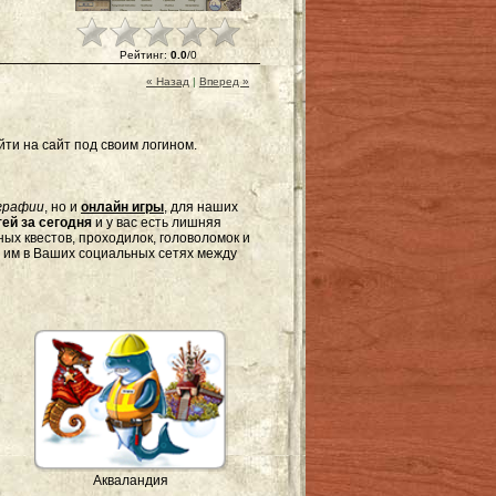
Рейтинг
:
0.0
/
0
« Назад
|
Вперед »
ти на сайт под своим логином.
графии
, но и
онлайн игры
, для наших
ей за сегодня
и у вас есть лишняя
ых квестов, проходилок, головоломок и
я им в Ваших социальных сетях между
Акваландия