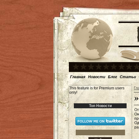
Главная
Новости
Блог
Статьи
This feature is for Premium users
Гл
only!
Топ Новости
От
Он
пр
Од
ра