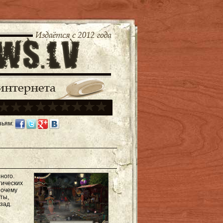
зьям:
ного.
гических
Почему
ты,
зад.