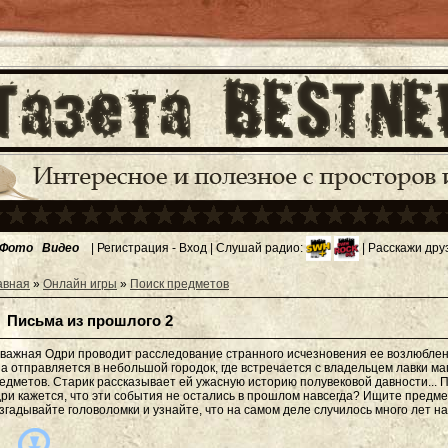
Фото
Видео
|
Регистрация
-
Вход
| Слушай радио:
| Расскажи дру
авная
»
Онлайн игры
»
Поиск предметов
Письма из прошлого 2
важная Одри проводит расследование странного исчезновения ее возлюблен
а отправляется в небольшой городок, где встречается с владельцем лавки ма
едметов. Старик рассказывает ей ужасную историю полувековой давности... 
ри кажется, что эти события не остались в прошлом навсегда? Ищите предме
згадывайте головоломки и узнайте, что на самом деле случилось много лет на