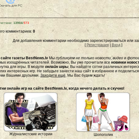
Скачать для
PC
четчики
:
13904
/
573
его комментариев
:
0
Для добавления комментарии необходимо зарегистрироваться или зай
[
Регистрация
|
Вход
]
а
сайте газеты BestNews.lv
Мы
публикуем не только новости
,
видео
и
фото
мых изощрённых читателей. Возможно, Вы уже прочитали все
новинки новост
нутка для игры. В модуле
онлайн игры
, Вы найдёте сотни различных интересн
угих интересных игр. Не забудьте занести наш сайт в избранное и поделитьс
еми Вашими друзьями.
Заходите ещё
, Мы Вас будем ждать!
тни онлайн игр на сайте BestNews.lv, когда нечего делать и скучно!
Журналистские истории
Шопоголик