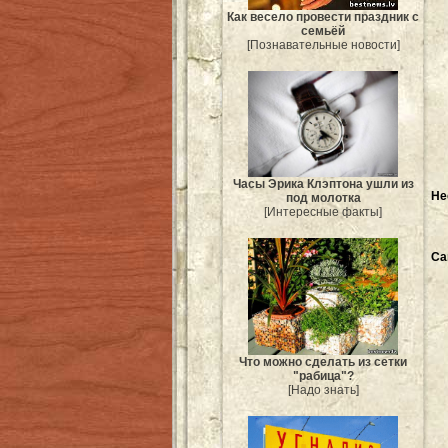
Как весело провести праздник с
семьёй
[Познавательные новости]
Часы Эрика Клэптона ушли из
Не
под молотка
[Интересные факты]
Са
Что можно сделать из сетки
"рабица"?
[Надо знать]