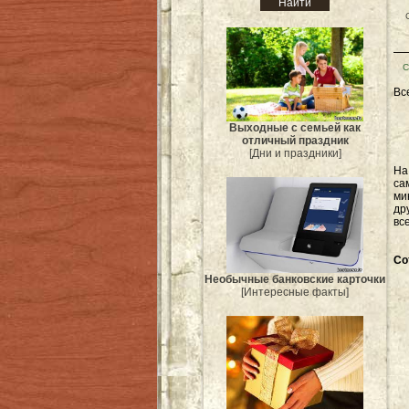
С
Вс
Выходные с семьей как
отличный праздник
[Дни и праздники]
Н
са
ми
др
вс
Со
Необычные банковские карточки
[Интересные факты]