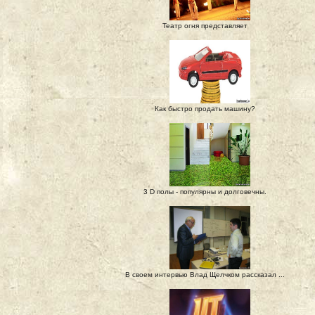
Театр огня представляет
Как быстро продать машину?
3 D полы - популярны и долговечны.
В своем интервью Влад Щелчком рассказал ...