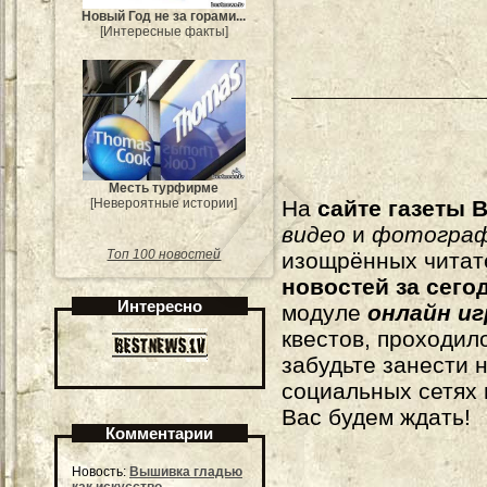
Новый Год не за горами...
[Интересные факты]
Месть турфирме
[Невероятные истории]
На
сайте газеты B
видео
и
фотогра
Топ 100 новостей
изощрённых читат
новостей за сего
Интересно
модуле
онлайн и
квестов, проходил
забудьте занести 
социальных сетях
Вас будем ждать!
Комментарии
Новость:
Вышивка гладью
как искусство