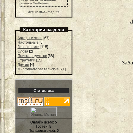
Всем спасибо за внимание,
команда NewPartners
все комментарии
Д
Категории раздела
Аркады и экшн
[67]
Настольные
[5]
Головоломки
[115]
Слова
[2]
Поиск предметов
[68]
Стратегии
[15]
Заба
Другие
[4]
Многопользовательские
[21]
Статистика
Онлайн всего:
5
Гостей:
5
Пользователей:
0