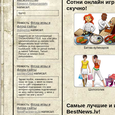
Сотни онлайн игр 
Кирилл Николаевич
скучно!
написал:
Круто)
Новость:
Флэш игры и
флэш сайты
magama
написал:
magama.ee on tutvumisportaal
TÄISKASVANUTELE, kus võid jätta
tutvumiskuulutusi ja vastata neile.
Magamaklubis leiad tutvuse,
suhtluse ja muu ajaveetmise
Битва кулинаров
kuulutused, mille on jätnud mehed
ja naised Tallinnast, Tartust ,
Pärnust ja teistest Eesti
piirkondadest.
Новость:
Флэш игры и
флэш сайты
sergeyGed
написал:
Здравствуйте, извиняюсь если
пишу не туда, у меня на компе
что-то сайт открывается с
ошибкой подозреваю что моя
Шопоголик
интернет-программа подглючивает
не могу найти причину, у меня у
одного так или у всех?
Самые лучшие и 
Новость:
Флэш игры и
флэш сайты
BestNews.lv!
NewPartnerscig
написал: