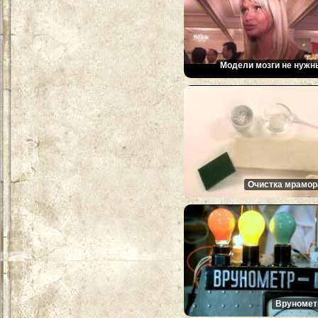
Модели мозги не нужн
Очистка мрамор
Вруномет