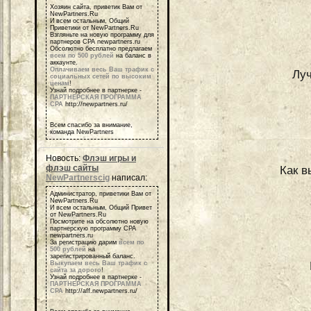
Хозяин сайта, приветик Вам от
NewPartners.Ru
И всем остальным, Общий
Приветики от NewPartners.Ru
Взгляньте на новую программу для
партнеров СРА newpartners.ru
Обсолютно бесплатно предлагаем
всем по 500 рублей
на баланс в
аккаунте.
Оплачиваем весь Ваш трафик с
Луч
социальных сетей по высоким
ценам
!
Узнай подробнее в партнерке -
ПАРТНЕРСКАЯ ПРОГРАММА
СРА
http://newpartners.ru/
Всем спасибо за внимание,
команда NewPartners
Новость:
Флэш игры и
флэш сайты
Как в
NewPartnerscig
написал:
Администратор, приветики Вам от
NewPartners.Ru
И всем остальным, Общий Привет
от NewPartners.Ru
Посмотрите на обсолютно новую
партнерскую программу СРА
newpartners.ru
За регистрацию дарим
всем по
500 рублей
на
зарегистрированный баланс.
Выкупаем весь Ваш трафик с
сайта за дорого
!
Узнай подробнее в партнерке -
ПАРТНЕРСКАЯ ПРОГРАММА
СРА
http://aff.newpartners.ru/