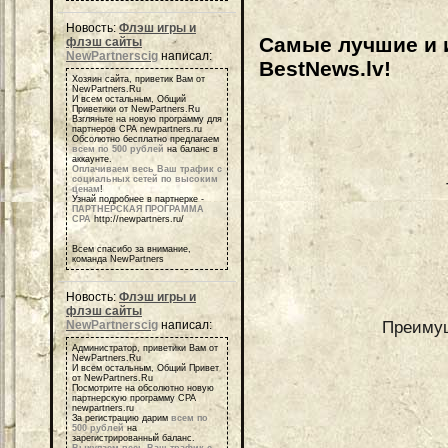
Новость:
Флэш игры и
Самые лучшие и 
флэш сайты
NewPartnerscig
написал:
BestNews.lv!
Хозяин сайта, приветик Вам от
NewPartners.Ru
И всем остальным, Общий
Приветики от NewPartners.Ru
Взгляньте на новую программу для
партнеров СРА newpartners.ru
Обсолютно бесплатно предлагаем
всем по 500 рублей
на баланс в
аккаунте.
Оплачиваем весь Ваш трафик с
социальных сетей по высоким
ценам
!
Узнай подробнее в партнерке -
ПАРТНЕРСКАЯ ПРОГРАММА
СРА
http://newpartners.ru/
Всем спасибо за внимание,
команда NewPartners
Новость:
Флэш игры и
флэш сайты
Преимущ
NewPartnerscig
написал:
Администратор, приветики Вам от
NewPartners.Ru
И всем остальным, Общий Привет
от NewPartners.Ru
Посмотрите на обсолютно новую
партнерскую программу СРА
newpartners.ru
За регистрацию дарим
всем по
500 рублей
на
зарегистрированный баланс.