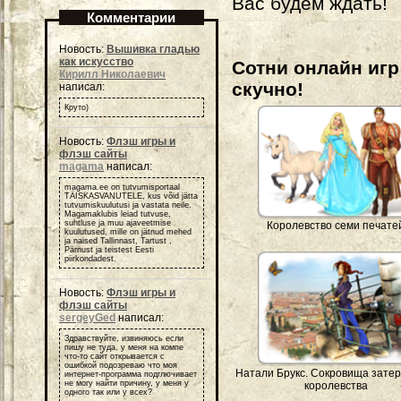
Вас будем ждать!
Комментарии
Новость:
Вышивка гладью
как искусство
Сотни онлайн игр 
Кирилл Николаевич
скучно!
написал:
Круто)
Новость:
Флэш игры и
флэш сайты
magama
написал:
magama.ee on tutvumisportaal
TÄISKASVANUTELE, kus võid jätta
tutvumiskuulutusi ja vastata neile.
Magamaklubis leiad tutvuse,
suhtluse ja muu ajaveetmise
Королевство семи печате
kuulutused, mille on jätnud mehed
ja naised Tallinnast, Tartust ,
Pärnust ja teistest Eesti
piirkondadest.
Новость:
Флэш игры и
флэш сайты
sergeyGed
написал:
Здравствуйте, извиняюсь если
пишу не туда, у меня на компе
что-то сайт открывается с
ошибкой подозреваю что моя
Натали Брукс. Сокровища зате
интернет-программа подглючивает
не могу найти причину, у меня у
королевства
одного так или у всех?