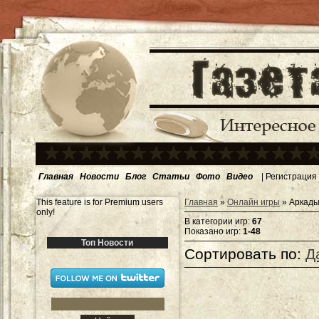
Главная
Новости
Блог
Статьи
Фото
Видео
|
Регистрация
This feature is for Premium users
Главная
»
Онлайн игры
» Аркады
only!
В категории игр
:
67
Показано игр
:
1-48
Топ Новости
Сортировать по
:
Д