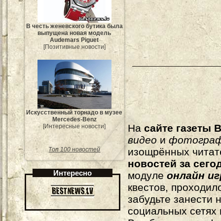
В честь женевского бутика была
выпущена новая модель
Audemars Piguet
[Позитивные новости]
Искусственный торнадо в музее
Mercedes-Benz
На
сайте газеты B
[Интересные новости]
видео
и
фотогра
изощрённых читат
Топ 100 новостей
новостей за сего
Интересно
модуле
онлайн и
квестов, проходил
забудьте занести 
социальных сетях