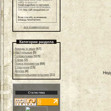
Выкупаем весь Ваш трафик с
сайта за дорого
!
Узнай подробнее в партнерке -
ПАРТНЕРСКАЯ ПРОГРАММА
СРА
http://aff.newpartners.ru/
Всем спасибо за внимание,
команда NewPartners
все комментарии
Категории раздела
Аркады и экшн
[67]
Настольные
[5]
Головоломки
[115]
Слова
[2]
Поиск предметов
[68]
Стратегии
[15]
Другие
[4]
Нед
Многопользовательские
[21]
Статистика