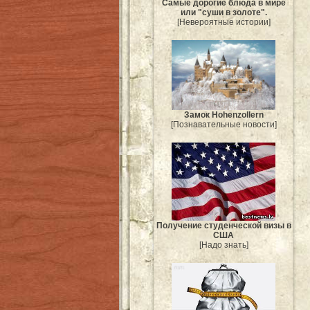
Самые дорогие блюда в мире
или "суши в золоте".
[Невероятные истории]
Замок Hohenzollern
[Познавательные новости]
Получение студенческой визы в
США
[Надо знать]