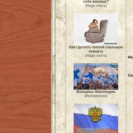
себе жилище?
[Надо знать]
Как сделать теплой спальную
комнату
[Надо знать]
Не
Са
Женщины Финляндии.
[Интересное]