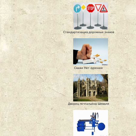
Стандартизация дорожных знаков
Скажи Нет курению
Дворец почтальёна Шеваля