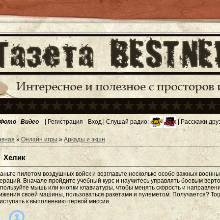
Фото
Видео
|
Регистрация
-
Вход
| Слушай радио:
| Расскажи дру
авная
»
Онлайн игры
»
Аркады и экшн
Хелик
аньте пилотом воздушных войск и возглавьте несколько особо важных военны
ераций. Вначале пройдите учебный курс и научитесь управлять боевым верт
пользуйте мышь или кнопки клавиатуры, чтобы менять скорость и направлен
ижения своей машины, пользоваться ракетами и пулеметом. Получается? Тог
иступать к выполнению первой миссии...