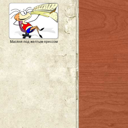
Масяня под желтым прессом