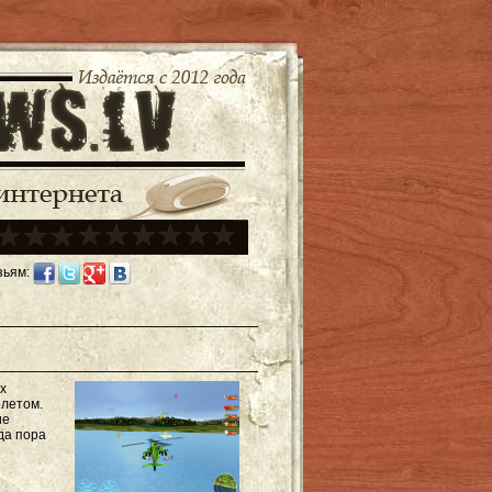
зьям:
х
олетом.
ие
да пора