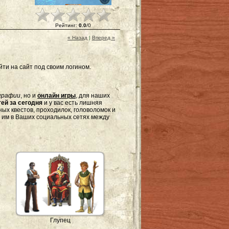
Рейтинг
:
0.0
/
0
« Назад
|
Вперед »
ти на сайт под своим логином.
графии
, но и
онлайн игры
, для наших
ей за сегодня
и у вас есть лишняя
ых квестов, проходилок, головоломок и
я им в Ваших социальных сетях между
Глупец