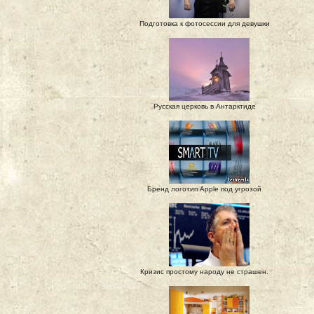
Подготовка к фотосессии для девушки
Русская церковь в Антарктиде
Бренд логотип Apple под угрозой
Кризис простому народу не страшен.