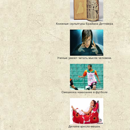
Книжные скульптуры Брайана Деттмера
Ученые умеют читать мысли человека.
Смешноеа наказание в футболе
Делаем кресло-мешок.