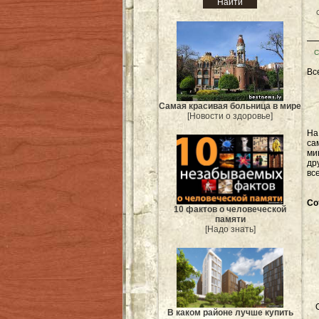
С
Вс
Самая красивая больница в мире
[Новости о здоровье]
Н
са
ми
др
вс
Со
10 фактов о человеческой
памяти
[Надо знать]
В каком районе лучше купить