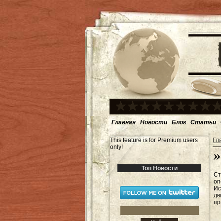
Главная
Новости
Блог
Статьи
This feature is for Premium users
Гл
only!
Топ Новости
Ст
оп
Ис
дв
пр