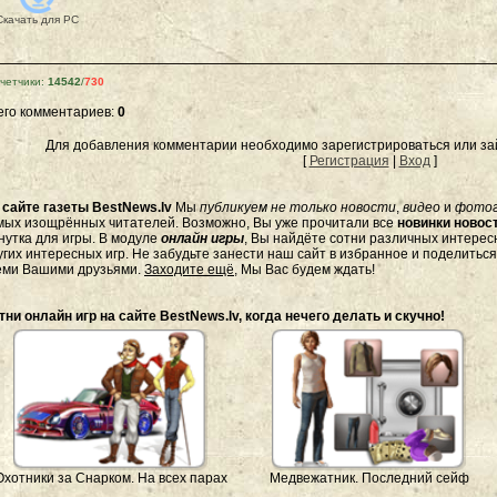
Скачать для
PC
четчики
:
14542
/
730
его комментариев
:
0
Для добавления комментарии необходимо зарегистрироваться или зай
[
Регистрация
|
Вход
]
а
сайте газеты BestNews.lv
Мы
публикуем не только новости
,
видео
и
фото
мых изощрённых читателей. Возможно, Вы уже прочитали все
новинки новост
нутка для игры. В модуле
онлайн игры
, Вы найдёте сотни различных интересн
угих интересных игр. Не забудьте занести наш сайт в избранное и поделитьс
еми Вашими друзьями.
Заходите ещё
, Мы Вас будем ждать!
тни онлайн игр на сайте BestNews.lv, когда нечего делать и скучно!
Охотники за Снарком. На всех парах
Медвежатник. Последний сейф