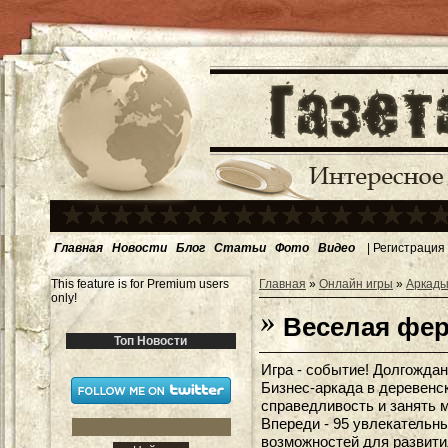
Главная
Новости
Блог
Статьи
Фото
Видео
|
Регистрация
This feature is for Premium users
Главная
»
Онлайн игры
»
Аркады
only!
Веселая фер
Топ Новости
Игра - событие! Долгожда
Бизнес-аркада в деревенс
справедливость и занять 
Впереди - 95 увлекательны
возможностей для развити