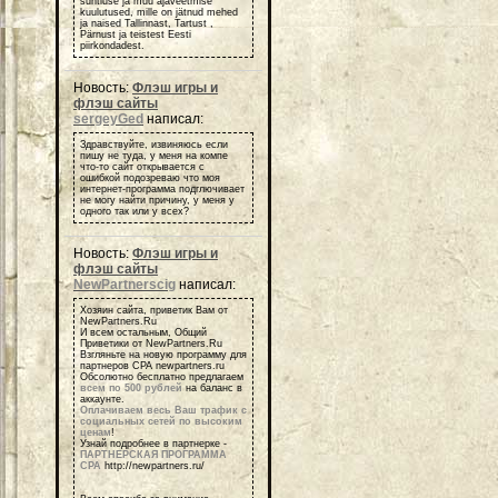
suhtluse ja muu ajaveetmise
kuulutused, mille on jätnud mehed
ja naised Tallinnast, Tartust ,
Pärnust ja teistest Eesti
piirkondadest.
Новость:
Флэш игры и
флэш сайты
sergeyGed
написал:
Здравствуйте, извиняюсь если
пишу не туда, у меня на компе
что-то сайт открывается с
ошибкой подозреваю что моя
интернет-программа подглючивает
не могу найти причину, у меня у
одного так или у всех?
Новость:
Флэш игры и
флэш сайты
NewPartnerscig
написал:
Хозяин сайта, приветик Вам от
NewPartners.Ru
И всем остальным, Общий
Приветики от NewPartners.Ru
Взгляньте на новую программу для
партнеров СРА newpartners.ru
Обсолютно бесплатно предлагаем
всем по 500 рублей
на баланс в
аккаунте.
Оплачиваем весь Ваш трафик с
социальных сетей по высоким
ценам
!
Узнай подробнее в партнерке -
ПАРТНЕРСКАЯ ПРОГРАММА
СРА
http://newpartners.ru/