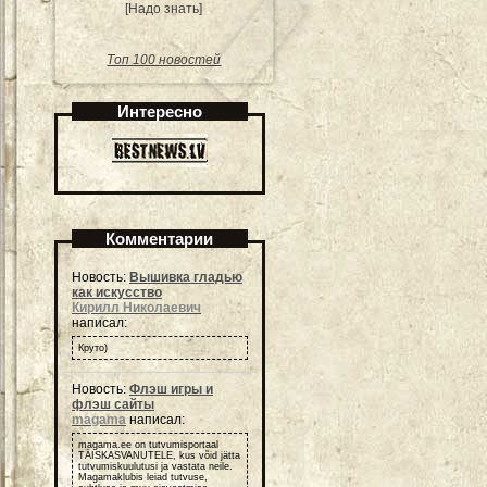
[Надо знать]
Топ 100 новостей
Интересно
Комментарии
Новость:
Вышивка гладью
как искусство
Кирилл Николаевич
написал:
Круто)
Новость:
Флэш игры и
флэш сайты
magama
написал:
magama.ee on tutvumisportaal
TÄISKASVANUTELE, kus võid jätta
tutvumiskuulutusi ja vastata neile.
Magamaklubis leiad tutvuse,