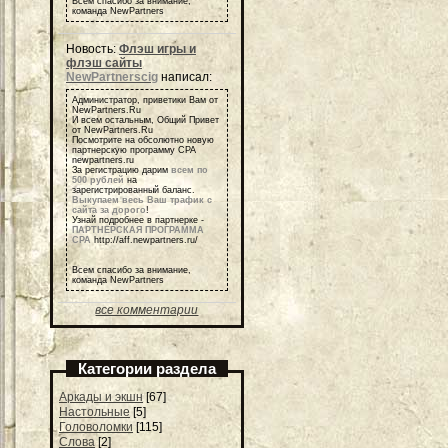
Всем спасибо за внимание,
команда NewPartners
Новость:
Флэш игры и
флэш сайты
NewPartnerscig
написал:
Администратор, приветики Вам от
NewPartners.Ru
И всем остальным, Общий Привет
от NewPartners.Ru
Посмотрите на обсолютно новую
партнерскую программу СРА
newpartners.ru
За регистрацию дарим
всем по
500 рублей
на
зарегистрированный баланс.
Выкупаем весь Ваш трафик с
сайта за дорого
!
Узнай подробнее в партнерке -
ПАРТНЕРСКАЯ ПРОГРАММА
СРА
http://aff.newpartners.ru/
Всем спасибо за внимание,
команда NewPartners
все комментарии
Категории раздела
Аркады и экшн
[67]
Настольные
[5]
Головоломки
[115]
Слова
[2]