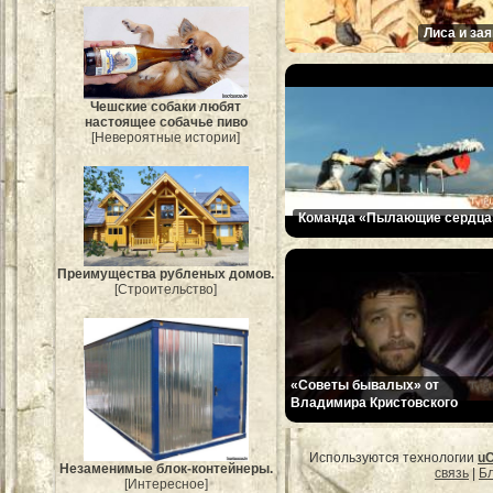
Лиса и зая
Чешские собаки любят
настоящее собачье пиво
[Невероятные истории]
Команда «Пылающие сердца
Преимущества рубленых домов.
[Строительство]
«Советы бывалых» от
Владимира Кристовского
Используются технологии
u
Незаменимые блок-контейнеры.
связь
|
Бл
[Интересное]