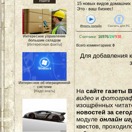
15 новых видов домашних 
Это - ваш бизнес!
Играть онлайн
Скачать для
PC
Интересное управление
Счетчики
:
16976
/
24
/
938
большим складом
[Интересные факты]
Всего комментариев
:
0
Для добавления 
Интересное об операционной
системе
На
сайте газеты B
[Надо знать]
видео
и
фотогра
изощрённых читат
новостей за сего
модуле
онлайн и
квестов, проходил