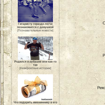
О
Гитаристу гораздо легче
познакомится с девушкой
[Познавательные новости]
Р
Родился в рубашке или как-то
так
[Невероятные истории]
Рек
Что подарить имениннику в его