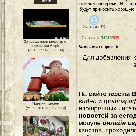
отведенное время. И главн
будут приносить хорошую
Скачать для
PC
Счетчики
:
14413
/
619
Запрещенная модель от
компании Apple
Всего комментариев
:
0
[Интересные факты]
Для добавления 
На
сайте газеты B
видео
и
фотогра
Чайник - музей
изощрённых читат
[Новости о необычном]
новостей за сего
модуле
онлайн и
квестов, проходил