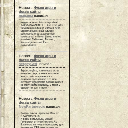
Новость:
Флэш игры и
флэш сайты
magama
написал:
magama.ee on tutvumisportaal
TÄISKASVANUTELE, kus võid jätta
tutvumiskuulutusi ja vastata neile.
Magamaklubis leiad tutvuse,
suhtluse ja muu ajaveetmise
kuulutused, mille on jätnud mehed
ja naised Tallinnast, Tartust ,
Pärnust ja teistest Eesti
piirkondadest.
Новость:
Флэш игры и
флэш сайты
sergeyGed
написал:
Здравствуйте, извиняюсь если
пишу не туда, у меня на компе
что-то сайт открывается с
ошибкой подозреваю что моя
интернет-программа подглючивает
не могу найти причину, у меня у
одного так или у всех?
Новость:
Флэш игры и
флэш сайты
NewPartnerscig
написал:
Хозяин сайта, приветик Вам от
NewPartners.Ru
И всем остальным, Общий
Приветики от NewPartners.Ru
Взгляньте на новую программу для
партнеров СРА newpartners.ru