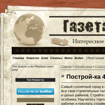
Главная
Новости
Блог
Статьи
Фото
Видео
|
Регистрация
This feature is for Premium users
Главная
»
Онлайн игры
»
Страте
only!
Построй-ка 
Топ Новости
Самый солнечный город в 
все свои строительные та
и целых районов. Стройте
особняки. Научитесь торг
рабочих и покупать строй