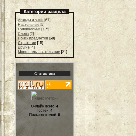
Категории раздела
Аркады и экшн
[67]
Настольные
[5]
Головоломки
[115]
Слова
[2]
Поиск предметов
[68]
Стратегии
[15]
Другие
[4]
Многопользовательские
[21]
Статистика
Онлайн всего:
4
Гостей:
4
Пользователей:
0