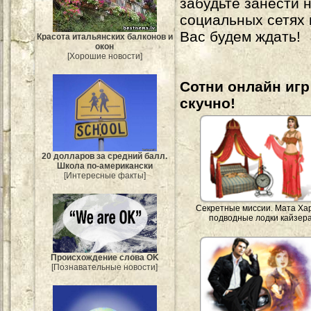
забудьте занести 
социальных сетях
Вас будем ждать!
Красота итальянских балконов и
окон
[Хорошие новости]
Сотни онлайн игр 
скучно!
20 долларов за средний балл.
Школа по-американски
[Интересные факты]
Секретные миссии. Мата Ха
подводные лодки кайзер
Происхождение слова OK
[Познавательные новости]