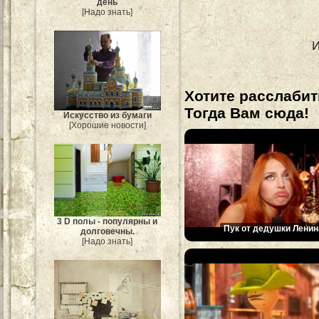
день
[Надо знать]
И
Хотите расслабит
Тогда Вам сюда!
Искусство из бумаги
[Хорошие новости]
3 D полы - популярны и
Пук от дедушки Ленин
долговечны.
[Надо знать]