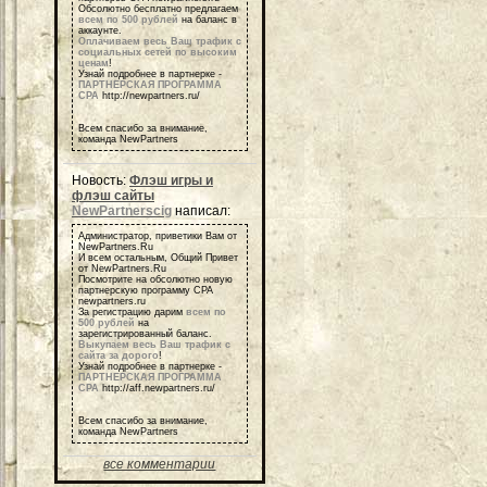
Обсолютно бесплатно предлагаем
всем по 500 рублей
на баланс в
аккаунте.
Оплачиваем весь Ваш трафик с
социальных сетей по высоким
ценам
!
Узнай подробнее в партнерке -
ПАРТНЕРСКАЯ ПРОГРАММА
СРА
http://newpartners.ru/
Всем спасибо за внимание,
команда NewPartners
Новость:
Флэш игры и
флэш сайты
NewPartnerscig
написал:
Администратор, приветики Вам от
NewPartners.Ru
И всем остальным, Общий Привет
от NewPartners.Ru
Посмотрите на обсолютно новую
партнерскую программу СРА
newpartners.ru
За регистрацию дарим
всем по
500 рублей
на
зарегистрированный баланс.
Выкупаем весь Ваш трафик с
сайта за дорого
!
Узнай подробнее в партнерке -
ПАРТНЕРСКАЯ ПРОГРАММА
СРА
http://aff.newpartners.ru/
Всем спасибо за внимание,
команда NewPartners
все комментарии