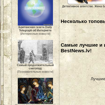
Детективное агентство. Жена б
Несколько топовы
Британская газета Daily
Telegraph об Интернете
[Интересные новости]
Самые лучшие и 
BestNews.lv!
Самый продолжительный
снегопад
[Познавательные новости]
Лучшие