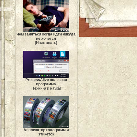
Чем заняться когда идти никуда
не хочется
[Надо знать]
ProcessAlive полезная
программа
[Техника и наука]
Аппликатор голограмм и
этикеток