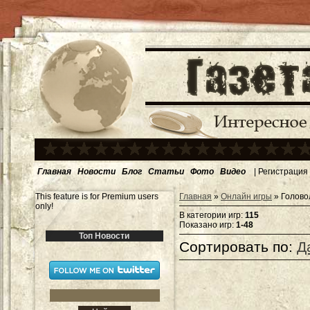
Главная
Новости
Блог
Статьи
Фото
Видео
|
Регистрация
This feature is for Premium users
Главная
»
Онлайн игры
» Голово
only!
В категории игр
:
115
Показано игр
:
1-48
Топ Новости
Сортировать по
:
Д