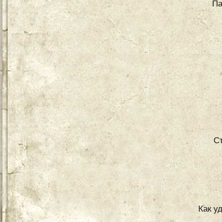
Па
С
Как у