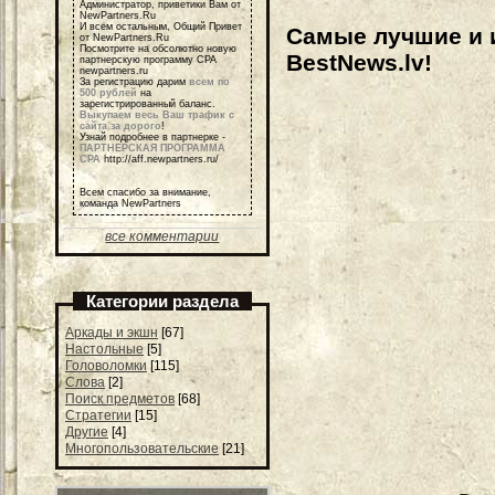
Администратор, приветики Вам от
NewPartners.Ru
И всем остальным, Общий Привет
Самые лучшие и 
от NewPartners.Ru
Посмотрите на обсолютно новую
BestNews.lv!
партнерскую программу СРА
newpartners.ru
За регистрацию дарим
всем по
500 рублей
на
зарегистрированный баланс.
Выкупаем весь Ваш трафик с
сайта за дорого
!
Узнай подробнее в партнерке -
ПАРТНЕРСКАЯ ПРОГРАММА
СРА
http://aff.newpartners.ru/
Всем спасибо за внимание,
команда NewPartners
все комментарии
Категории раздела
Аркады и экшн
[67]
Настольные
[5]
Головоломки
[115]
Слова
[2]
Поиск предметов
[68]
Стратегии
[15]
Другие
[4]
Многопользовательские
[21]