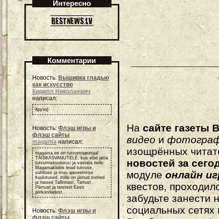
Интересно
Комментарии
Новость:
Вышивка гладью
как искусство
Кирилл Николаевич
написал:
Круто)
На
сайте газеты B
Новость:
Флэш игры и
флэш сайты
видео
и
фотогра
magama
написал:
изощрённых читат
magama.ee on tutvumisportaal
TÄISKASVANUTELE, kus võid jätta
новостей за сего
tutvumiskuulutusi ja vastata neile.
Magamaklubis leiad tutvuse,
модуле
онлайн и
suhtluse ja muu ajaveetmise
kuulutused, mille on jätnud mehed
ja naised Tallinnast, Tartust ,
квестов, проходил
Pärnust ja teistest Eesti
piirkondadest.
забудьте занести 
социальных сетях
Новость:
Флэш игры и
флэш сайты