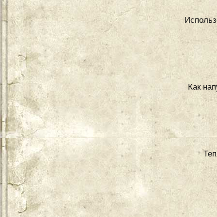
Использ
Как нап
Теп