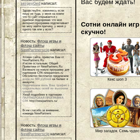
Вас будем ждать!
sergeyGed
написал:
Здравствуйте, извиняюсь если
пишу не туда, у меня на компе
что-то сайт открывается с
ошибкой подозреваю что моя
Сотни онлайн игр 
интернет-программа подглючивает
не могу найти причину, у меня у
одного так или у всех?
скучно!
Новость:
Флэш игры и
флэш сайты
NewPartnerscig
написал:
Хозяин сайта, приветик Вам от
NewPartners.Ru
И всем остальным, Общий
Приветики от NewPartners.Ru
Взгляньте на новую программу для
партнеров СРА newpartners.ru
Обсолютно бесплатно предлагаем
Кекс шоп 3
всем по 500 рублей
на баланс в
аккаунте.
Оплачиваем весь Ваш трафик с
социальных сетей по высоким
ценам
!
Узнай подробнее в партнерке -
ПАРТНЕРСКАЯ ПРОГРАММА
СРА
http://newpartners.ru/
Всем спасибо за внимание,
команда NewPartners
Новость:
Флэш игры и
флэш сайты
Мир загадок. Семь чудес
NewPartnerscig
написал: