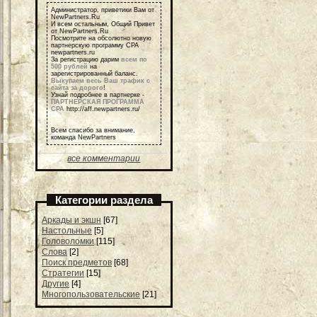
Администратор, приветики Вам от
NewPartners.Ru
И всем остальным, Общий Привет
от NewPartners.Ru
Посмотрите на обсолютно новую
партнерскую программу СРА
newpartners.ru
За регистрацию дарим
всем по
500 рублей
на
зарегистрированный баланс.
Выкупаем весь Ваш трафик с
сайта за дорого
!
Узнай подробнее в партнерке -
ПАРТНЕРСКАЯ ПРОГРАММА
СРА
http://aff.newpartners.ru/
Всем спасибо за внимание,
команда NewPartners
все комментарии
Категории раздела
Аркады и экшн
[67]
Настольные
[5]
Головоломки
[115]
Слова
[2]
Поиск предметов
[68]
Стратегии
[15]
Другие
[4]
Многопользовательские
[21]