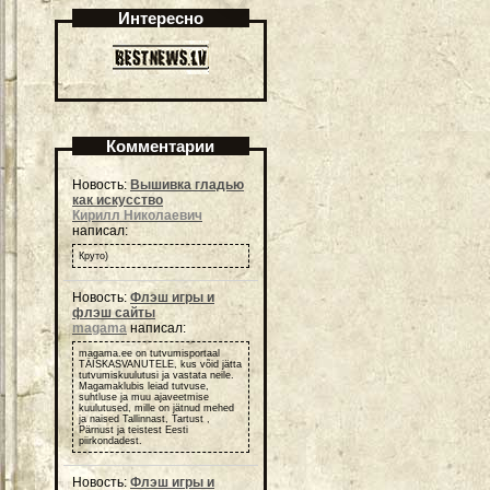
Интересно
Комментарии
Новость:
Вышивка гладью
как искусство
Кирилл Николаевич
написал:
Круто)
Новость:
Флэш игры и
флэш сайты
magama
написал:
magama.ee on tutvumisportaal
TÄISKASVANUTELE, kus võid jätta
tutvumiskuulutusi ja vastata neile.
Magamaklubis leiad tutvuse,
suhtluse ja muu ajaveetmise
kuulutused, mille on jätnud mehed
ja naised Tallinnast, Tartust ,
Pärnust ja teistest Eesti
piirkondadest.
Новость:
Флэш игры и