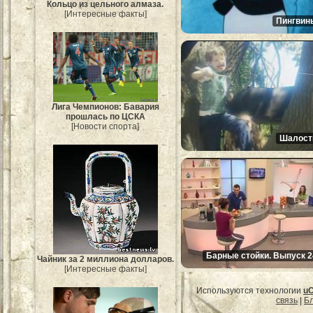
Кольцо из цельного алмаза.
[Интересные факты]
Пингвин
Лига Чемпионов: Бавария
прошлась по ЦСКА
[Новости спорта]
Шалост
Барные стойки. Выпуск 2
Чайник за 2 миллиона долларов.
[Интересные факты]
Используются технологии
u
связь
|
Бл