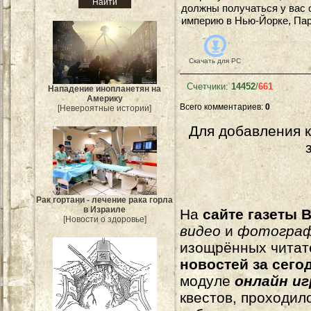
должны получаться у вас 
империю в Нью-Йорке, Пар
Скачать для
PC
Счетчики
:
14452
/
661
Нападение инопланетян на
Америку
Всего комментариев
:
0
[Невероятные истории]
Для добавления 
Рак гортани - лечение рака горла
в Израиле
На
сайте газеты B
[Новости о здоровье]
видео
и
фотогра
изощрённых читат
новостей за сего
модуле
онлайн и
квестов, проходил