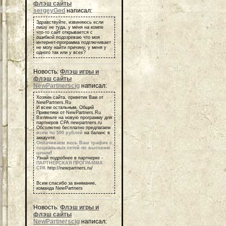
флэш сайты
sergeyGed
написал:
Здравствуйте, извиняюсь если
пишу не туда, у меня на компе
что-то сайт открывается с
ошибкой подозреваю что моя
интернет-программа подглючивает
не могу найти причину, у меня у
одного так или у всех?
Новость:
Флэш игры и
флэш сайты
NewPartnerscig
написал:
Хозяин сайта, приветик Вам от
NewPartners.Ru
И всем остальным, Общий
Приветики от NewPartners.Ru
Взгляньте на новую программу для
партнеров СРА newpartners.ru
Обсолютно бесплатно предлагаем
всем по 500 рублей
на баланс в
аккаунте.
Оплачиваем весь Ваш трафик с
социальных сетей по высоким
ценам
!
Узнай подробнее в партнерке -
ПАРТНЕРСКАЯ ПРОГРАММА
СРА
http://newpartners.ru/
Всем спасибо за внимание,
команда NewPartners
Новость:
Флэш игры и
флэш сайты
NewPartnerscig
написал: