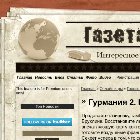
Главная
Новости
Блог
Статьи
Фото
Видео
|
Регистрация
This feature is for Premium users
Главная
»
Онлайн игры
»
Голово
only!
Гурмания 2.
Топ Новости
Продавайте газировку, гам
Бруклине. Восстановите л
впечатляющую карту кокт
готовьте воздушные франц
Секрет успеха в том, что