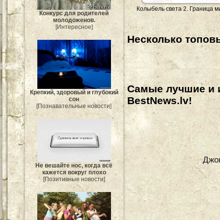
Колыбель света 2. Граница м
Конкурс для родителей
молодоженов.
[Интересное]
Несколько топовы
Самые лучшие и 
Крепкий, здоровый и глубокий
BestNews.lv!
сон
[Познавательные новости]
Джо
Не вешайте нос, когда всё
кажется вокруг плохо
[Позитивные новости]