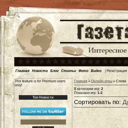
Главная
Новости
Блог
Статьи
Фото
Видео
|
Регистрация
This feature is for Premium users
Главная
»
Онлайн игры
» Слова
only!
В категории игр
:
2
Показано игр
:
1-2
Топ Новости
Сортировать по
:
Д