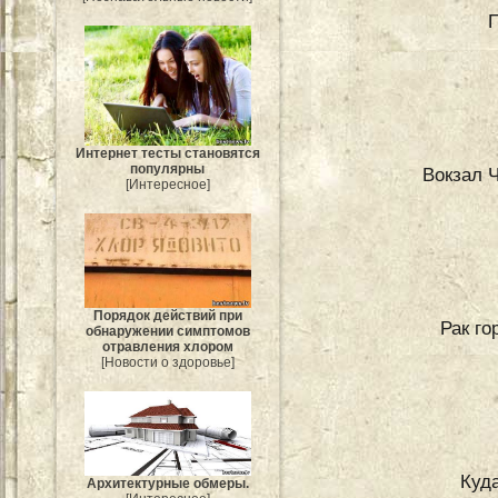
П
Интернет тесты становятся
популярны
Вокзал 
[Интересное]
Порядок действий при
Рак го
обнаружении симптомов
отравления хлором
[Новости о здоровье]
Куд
Архитектурные обмеры.