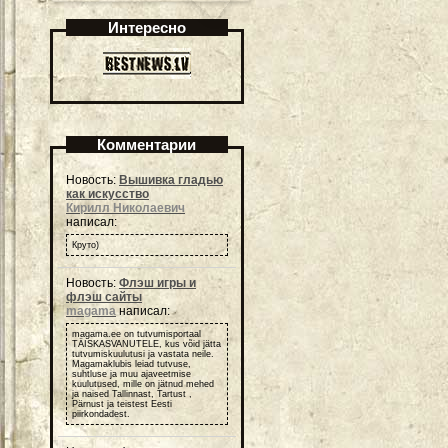
Интересно
Комментарии
Новость:
Вышивка гладью
как искусство
Кирилл Николаевич
написал:
Круто)
Новость:
Флэш игры и
флэш сайты
magama
написал:
magama.ee on tutvumisportaal
TÄISKASVANUTELE, kus võid jätta
tutvumiskuulutusi ja vastata neile.
Magamaklubis leiad tutvuse,
suhtluse ja muu ajaveetmise
kuulutused, mille on jätnud mehed
ja naised Tallinnast, Tartust ,
Pärnust ja teistest Eesti
piirkondadest.