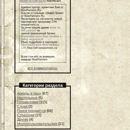
NewPartnerscig
написал:
Администратор, приветики Вам от
NewPartners.Ru
И всем остальным, Общий Привет
от NewPartners.Ru
Посмотрите на обсолютно новую
партнерскую программу СРА
newpartners.ru
За регистрацию дарим
всем по
500 рублей
на
зарегистрированный баланс.
Выкупаем весь Ваш трафик с
сайта за дорого
!
Узнай подробнее в партнерке -
ПАРТНЕРСКАЯ ПРОГРАММА
СРА
http://aff.newpartners.ru/
Всем спасибо за внимание,
команда NewPartners
все комментарии
Категории раздела
Аркады и экшн
[67]
Настольные
[5]
Головоломки
[115]
Слова
[2]
Поиск предметов
[68]
Стратегии
[15]
Другие
[4]
Многопользовательские
[21]