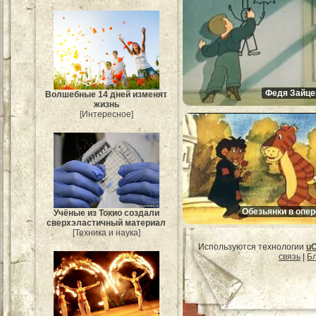
Федя Зайце
Волшебные 14 дней изменят
жизнь
[Интересное]
Обезьянки в опер
Учёные из Токио создали
сверхэластичный материал
[Техника и наука]
Используются технологии
u
связь
|
Бл