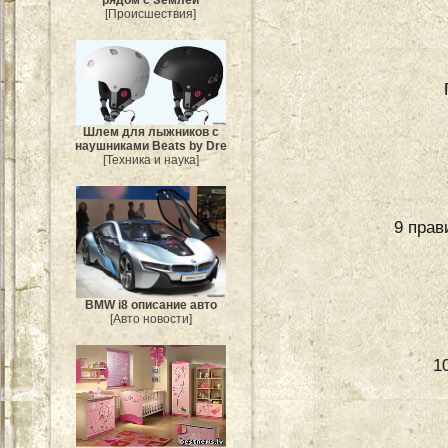
рядом с Землёй
[Происшествия]
Шлем для лыжников с
наушниками Beats by Dre
[Техника и наука]
9 прав
BMW i8 описание авто
[Авто новости]
1