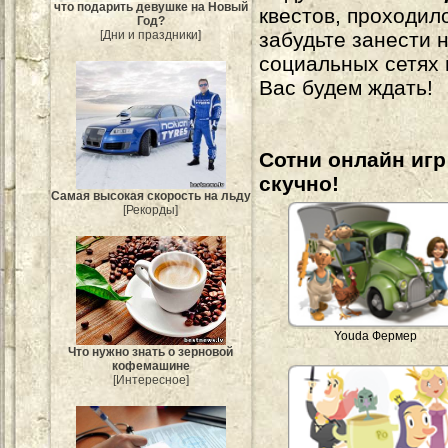
что подарить девушке на Новый
квестов, проходил
Год?
[Дни и праздники]
забудьте занести 
социальных сетях
Вас будем ждать!
Сотни онлайн игр 
скучно!
Самая высокая скорость на льду
[Рекорды]
Youda Фермер
Что нужно знать о зерновой
кофемашине
[Интересное]