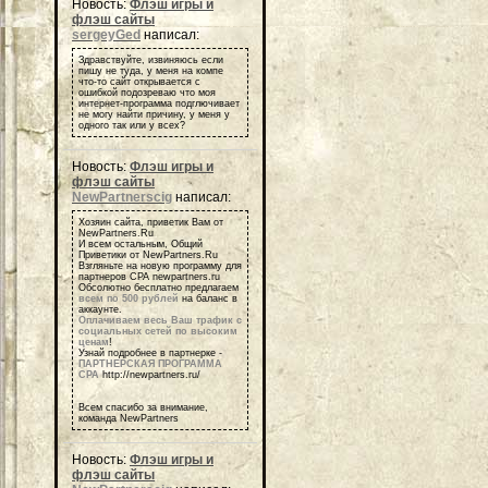
Новость:
Флэш игры и
флэш сайты
sergeyGed
написал:
Здравствуйте, извиняюсь если
пишу не туда, у меня на компе
что-то сайт открывается с
ошибкой подозреваю что моя
интернет-программа подглючивает
не могу найти причину, у меня у
одного так или у всех?
Новость:
Флэш игры и
флэш сайты
NewPartnerscig
написал:
Хозяин сайта, приветик Вам от
NewPartners.Ru
И всем остальным, Общий
Приветики от NewPartners.Ru
Взгляньте на новую программу для
партнеров СРА newpartners.ru
Обсолютно бесплатно предлагаем
всем по 500 рублей
на баланс в
аккаунте.
Оплачиваем весь Ваш трафик с
социальных сетей по высоким
ценам
!
Узнай подробнее в партнерке -
ПАРТНЕРСКАЯ ПРОГРАММА
СРА
http://newpartners.ru/
Всем спасибо за внимание,
команда NewPartners
Новость:
Флэш игры и
флэш сайты