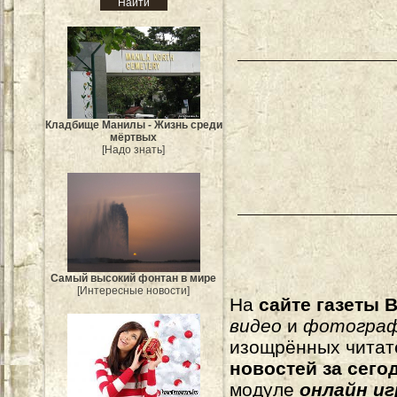
Кладбище Манилы - Жизнь среди
мёртвых
[Надо знать]
Самый высокий фонтан в мире
[Интересные новости]
На
сайте газеты B
видео
и
фотогра
изощрённых читат
новостей за сего
модуле
онлайн и