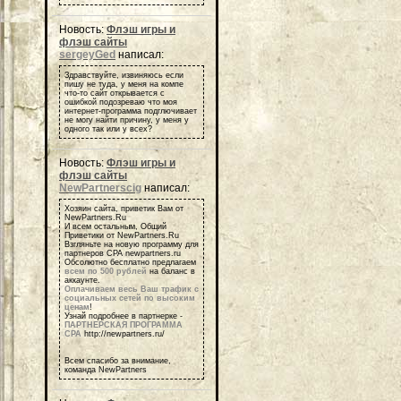
Новость:
Флэш игры и
флэш сайты
sergeyGed
написал:
Здравствуйте, извиняюсь если
пишу не туда, у меня на компе
что-то сайт открывается с
ошибкой подозреваю что моя
интернет-программа подглючивает
не могу найти причину, у меня у
одного так или у всех?
Новость:
Флэш игры и
флэш сайты
NewPartnerscig
написал:
Хозяин сайта, приветик Вам от
NewPartners.Ru
И всем остальным, Общий
Приветики от NewPartners.Ru
Взгляньте на новую программу для
партнеров СРА newpartners.ru
Обсолютно бесплатно предлагаем
всем по 500 рублей
на баланс в
аккаунте.
Оплачиваем весь Ваш трафик с
социальных сетей по высоким
ценам
!
Узнай подробнее в партнерке -
ПАРТНЕРСКАЯ ПРОГРАММА
СРА
http://newpartners.ru/
Всем спасибо за внимание,
команда NewPartners