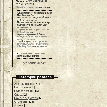
Новость:
Флэш игры и
флэш сайты
NewPartnerscig
написал:
Администратор, приветики Вам от
NewPartners.Ru
И всем остальным, Общий Привет
от NewPartners.Ru
Посмотрите на обсолютно новую
партнерскую программу СРА
newpartners.ru
За регистрацию дарим
всем по
500 рублей
на
зарегистрированный баланс.
Выкупаем весь Ваш трафик с
сайта за дорого
!
Узнай подробнее в партнерке -
ПАРТНЕРСКАЯ ПРОГРАММА
СРА
http://aff.newpartners.ru/
Всем спасибо за внимание,
команда NewPartners
все комментарии
Категории раздела
Аркады и экшн
[67]
Настольные
[5]
Головоломки
[115]
Слова
[2]
Поиск предметов
[68]
Стратегии
[15]
Другие
[4]