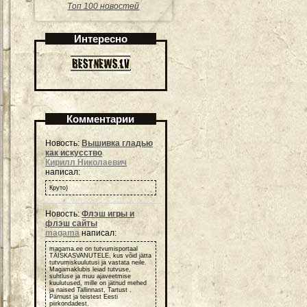
Топ 100 новостей
Интересно
Комментарии
Новость:
Вышивка гладью
как искусство
Кирилл Николаевич
написал:
Круто)
Новость:
Флэш игры и
флэш сайты
magama
написал:
magama.ee on tutvumisportaal
TÄISKASVANUTELE, kus võid jätta
tutvumiskuulutusi ja vastata neile.
Magamaklubis leiad tutvuse,
suhtluse ja muu ajaveetmise
kuulutused, mille on jätnud mehed
ja naised Tallinnast, Tartust ,
Pärnust ja teistest Eesti
piirkondadest.