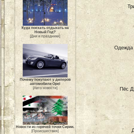
Тр
Куда поехать отдыхать на
Новый Год?
[Дни и праздники]
Одежда 
Почему покупают у дилеров
автомобили Opel
Пёс Д
[Авто новости]
Новости из горячей точки Сирии.
[Происшествия]