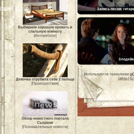
Запись песни: гитар
Выбираем хорошую кровать в
спальную комнату
[Интересное]
Злодейк
Используются технологии
u
связь
|
Бл
Девочка отрубила себе 2 пальца
[Происшествия]
Обзор новостного портала
Сызрани
[Познавательные новости]