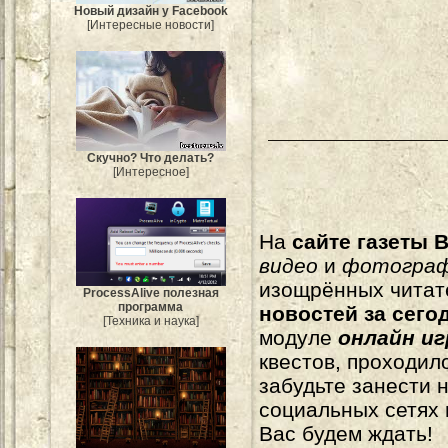
Новый дизайн у Facebook
[Интересные новости]
Скучно? Что делать?
[Интересное]
На
сайте газеты B
видео
и
фотогра
изощрённых читат
ProcessAlive полезная
программа
новостей за сего
[Техника и наука]
модуле
онлайн и
квестов, проходил
забудьте занести 
социальных сетях
Вас будем ждать!