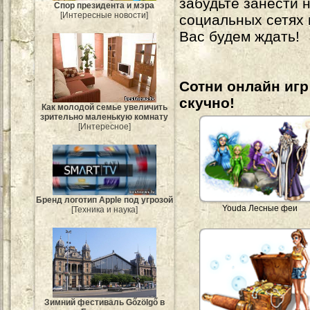
забудьте занести 
Спор президента и мэра
[Интересные новости]
социальных сетях
Вас будем ждать!
Сотни онлайн игр 
скучно!
Как молодой семье увеличить
зрительно маленькую комнату
[Интересное]
Бренд логотип Apple под угрозой
Youda Лесные феи
[Техника и наука]
Зимний фестиваль Gőzölgő в