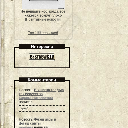
Не вешайте нос, когда всё
кажется вокруг плохо
[Позитивные новости]
Топ 100 новостей
Интересно
Комментарии
Новость:
Вышивка гладью
как искусство
Кирилл Николаевич
написал:
Круто)
Новость:
Флэш игры и
флэш сайты
magama
написал: