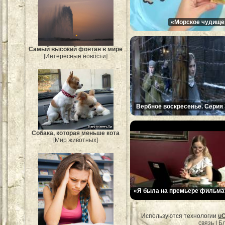
«Морское чудище
Самый высокий фонтан в мире
[Интересные новости]
Вербное воскресенье. Серия 
Собака, которая меньше кота
[Мир животных]
«Я была на премьере фильма
Используются технологии
u
связь
|
Бл