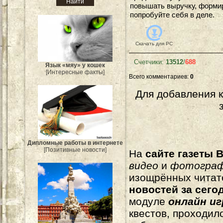
повышать выручку, формир
попробуйте себя в деле.
Скачать для
PC
Счетчики
:
13512
/
688
Язык «мяу» у кошек
[Интересные факты]
Всего комментариев
:
0
Для добавления 
Дипломные работы в интернете
[Позитивные новости]
На
сайте газеты B
видео
и
фотогра
изощрённых читат
новостей за сего
модуле
онлайн и
квестов, проходил