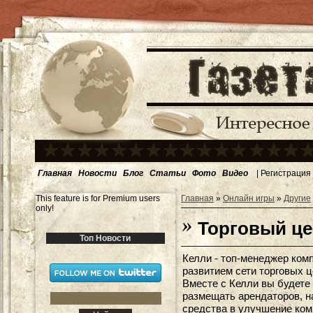
Главная
Новости
Блог
Статьи
Фото
Видео
|
Регистрация
This feature is for Premium users
Главная
»
Онлайн игры
»
Другие
only!
Торговый це
Топ Новости
Келли - топ-менеджер ком
развитием сети торговых ц
Вместе с Келли вы будете 
размещать арендаторов, н
средства в улучшение ком