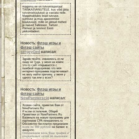
magama.ee on tutvumisportaal
TÄISKASVANUTELE, kus võid jätta
tutvumiskuulutusi ja vastata neile.
Magamaklubis leiad tutvuse,
suhtluse ja muu ajaveetmise
kuulutused, mille on jätnud mehed
ja naised Tallinnast, Tartust ,
Pärnust ja teistest Eesti
piirkondadest.
Новость:
Флэш игры и
флэш сайты
sergeyGed
написал:
Здравствуйте, извиняюсь если
пишу не туда, у меня на компе
что-то сайт открывается с
ошибкой подозреваю что моя
интернет-программа подглючивает
не могу найти причину, у меня у
одного так или у всех?
Новость:
Флэш игры и
флэш сайты
NewPartnerscig
написал:
Хозяин сайта, приветик Вам от
NewPartners.Ru
И всем остальным, Общий
Приветики от NewPartners.Ru
Взгляньте на новую программу для
партнеров СРА newpartners.ru
Обсолютно бесплатно предлагаем
всем по 500 рублей
на баланс в
аккаунте.
Оплачиваем весь Ваш трафик с
социальных сетей по высоким