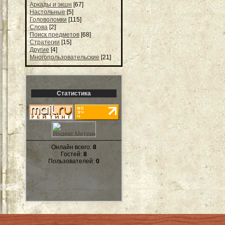
Аркады и экшн
[67]
Настольные
[5]
Головоломки
[115]
Слова
[2]
Поиск предметов
[68]
Стратегии
[15]
Другие
[4]
Многопользовательские
[21]
Статистика
Онлайн всего:
8
Гостей:
8
Пользователей:
0