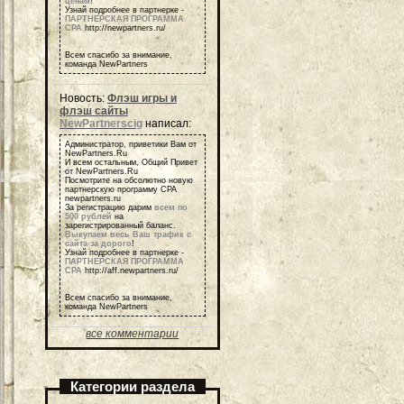
ценам
!
Узнай подробнее в партнерке -
ПАРТНЕРСКАЯ ПРОГРАММА
СРА
http://newpartners.ru/
Всем спасибо за внимание,
команда NewPartners
Новость:
Флэш игры и
флэш сайты
NewPartnerscig
написал:
Администратор, приветики Вам от
NewPartners.Ru
И всем остальным, Общий Привет
от NewPartners.Ru
Посмотрите на обсолютно новую
партнерскую программу СРА
newpartners.ru
За регистрацию дарим
всем по
500 рублей
на
зарегистрированный баланс.
Выкупаем весь Ваш трафик с
сайта за дорого
!
Узнай подробнее в партнерке -
ПАРТНЕРСКАЯ ПРОГРАММА
СРА
http://aff.newpartners.ru/
Всем спасибо за внимание,
команда NewPartners
все комментарии
Категории раздела