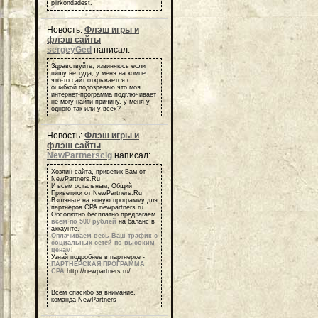
piirkondadest.
Новость:
Флэш игры и
флэш сайты
sergeyGed
написал:
Здравствуйте, извиняюсь если
пишу не туда, у меня на компе
что-то сайт открывается с
ошибкой подозреваю что моя
интернет-программа подглючивает
не могу найти причину, у меня у
одного так или у всех?
Новость:
Флэш игры и
флэш сайты
NewPartnerscig
написал:
Хозяин сайта, приветик Вам от
NewPartners.Ru
И всем остальным, Общий
Приветики от NewPartners.Ru
Взгляньте на новую программу для
партнеров СРА newpartners.ru
Обсолютно бесплатно предлагаем
всем по 500 рублей
на баланс в
аккаунте.
Оплачиваем весь Ваш трафик с
социальных сетей по высоким
ценам
!
Узнай подробнее в партнерке -
ПАРТНЕРСКАЯ ПРОГРАММА
СРА
http://newpartners.ru/
Всем спасибо за внимание,
команда NewPartners