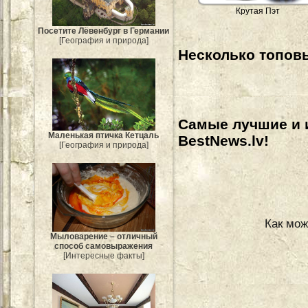
Крутая Пэт
Посетите Лёвенбург в Германии
[География и природа]
Несколько топовы
Самые лучшие и 
Маленькая птичка Кетцаль
BestNews.lv!
[География и природа]
Как мож
Мыловарение – отличный
способ самовыражения
[Интересные факты]