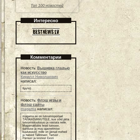
Топ 100 новостей
Интересно
Комментарии
Новость:
Вышивка гладью
как искусство
Кирилл Николаевич
написал:
Круто)
Новость:
Флэш игры и
флэш сайты
magama
написал:
magama.ee on tutvumisportaal
TÄISKASVANUTELE, kus võid jätta
tutvumiskuulutusi ja vastata neile.
Magamaklubis leiad tutvuse,
suhtluse ja muu ajaveetmise
kuulutused, mille on jätnud mehed
ja naised Tallinnast, Tartust ,
Pärnust ja teistest Eesti