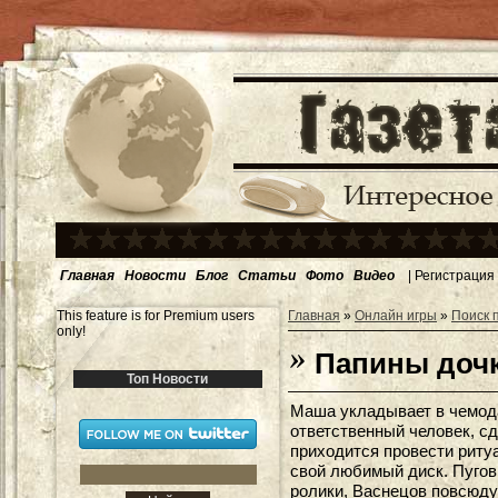
Главная
Новости
Блог
Статьи
Фото
Видео
|
Регистрация
This feature is for Premium users
Главная
»
Онлайн игры
»
Поиск 
only!
Папины дочк
Топ Новости
Маша укладывает в чемода
ответственный человек, с
приходится провести риту
свой любимый диск. Пугов
ролики, Васнецов повсюду