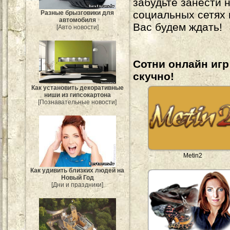
забудьте занести 
социальных сетях
Разные брызговики для
автомобиля
Вас будем ждать!
[Авто новости]
Сотни онлайн игр 
скучно!
Как установить декоративные
ниши из гипсокартона
[Познавательные новости]
Metin2
Как удивить близких людей на
Новый Год
[Дни и праздники]