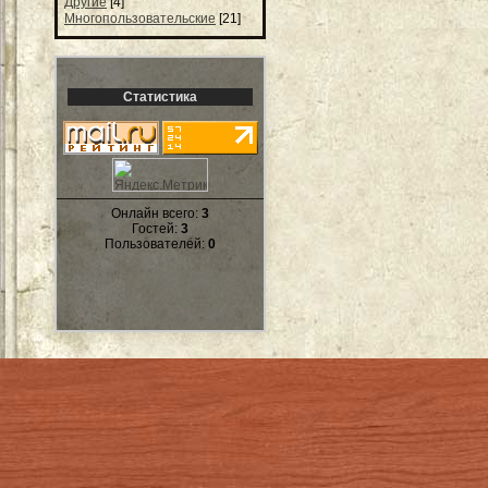
Другие
[4]
Многопользовательские
[21]
Статистика
Онлайн всего:
3
Гостей:
3
Пользователей:
0