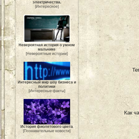
электричества.
[Интересное]
Невероятная история о умном
мальчике
[Невероятные истории]
Те
Интересный мир шоу бизнеса и
политики
[Интересные факты]
Как ч
История фиолетового цвета
[Познавательные новости]