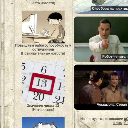
[Авто новости]
Сноуборд на практик
Повышаем работоспособность у
сотрудников
[Познавательные новости]
Робот—учител
Черкизона. Серия 
Значение числа 13
[Интересное]
Используются технологии
u
связь
|
Бл