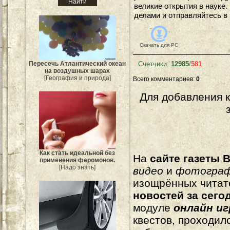
великие открытия в науке.
делами и отправляйтесь в 
Скачать для
PC
Счетчики
:
12985
/
581
Пересечь Атлантический океан
на воздушных шарах
[География и природа]
Всего комментариев
:
0
Для добавления 
Как стать идеальной без
На
сайте газеты B
применения феромонов.
[Надо знать]
видео
и
фотогра
изощрённых читат
новостей за сего
модуле
онлайн и
квестов, проходил