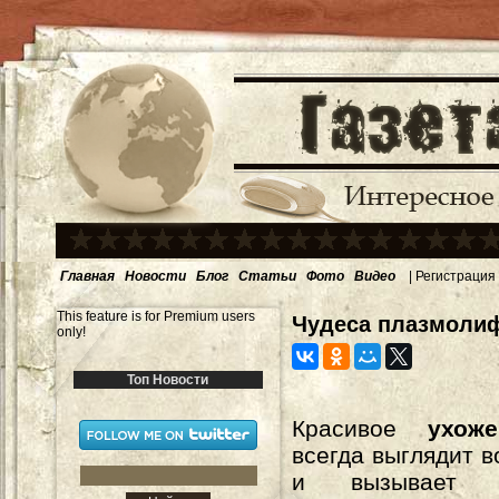
Главная
Новости
Блог
Статьи
Фото
Видео
|
Регистрация
This feature is for Premium users
Чудеса плазмолиф
only!
Топ Новости
Красивое
ухож
всегда выглядит в
и вызывает 