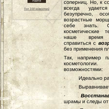
соперниц. Но, к с
всегда удается
Топ 100 новостей
безупречно, ос
возрастные мор
себе знать. С
косметические т
наше время 
справиться с
воз
без применения пл
Так, например 
косметологии
возможностями
:
·
Идеально ра
·
Выравнивает
·
Восстана
шрамы и следы от