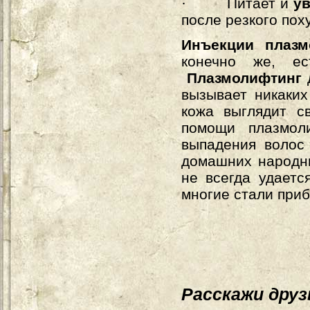
·
Питает и
ув
после резкого пох
Инъекции плазм
конечно же, е
Плазмолифтинг
д
вызывает никаких
кожа выглядит с
помощи плазмол
выпадения волос
домашних народны
не всегда удаетс
многие стали приб
Расскажи дру