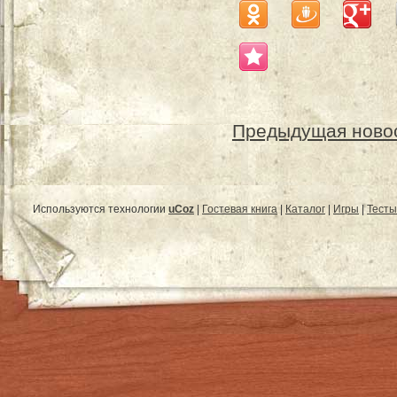
Предыдущая ново
Используются технологии
uCoz
|
Гостевая книга
|
Каталог
|
Игры
|
Тесты