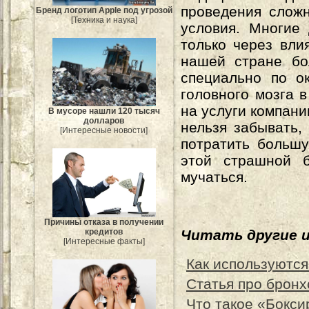
проведения сложн
Бренд логотип Apple под угрозой
[Техника и наука]
условия. Многие 
только через вли
нашей стране бо
специально по о
головного мозга в
на услуги компани
В мусоре нашли 120 тысяч
долларов
нельзя забывать,
[Интересные новости]
потратить большу
этой страшной б
мучаться.
Причины отказа в получении
Читать другие 
кредитов
[Интересные факты]
Как используются
Статья про бронх
Что такое «Бокс