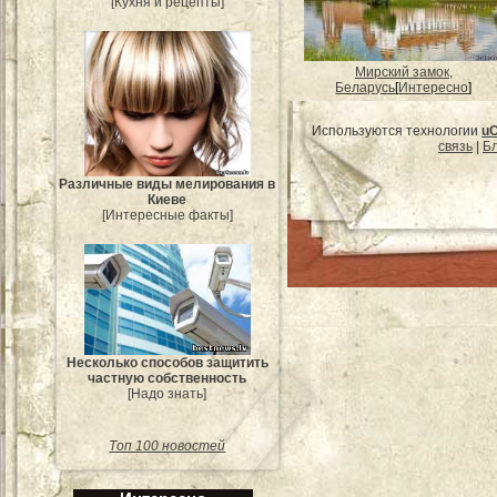
[Кухня и рецепты]
Мирский замок,
Беларусь
[
Интересно
]
Используются технологии
u
связь
|
Бл
Различные виды мелирования в
Киеве
[Интересные факты]
Несколько способов защитить
частную собственность
[Надо знать]
Топ 100 новостей