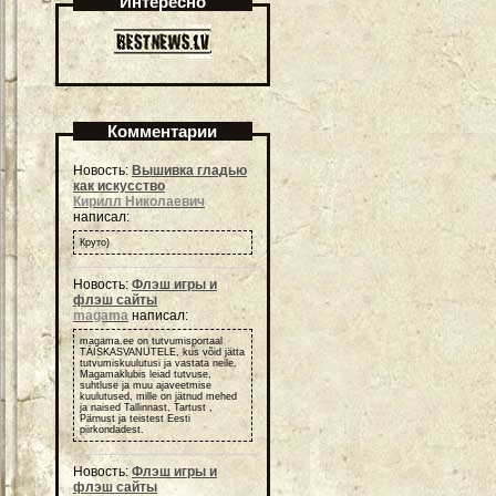
Интересно
Комментарии
Новость:
Вышивка гладью
как искусство
Кирилл Николаевич
написал:
Круто)
Новость:
Флэш игры и
флэш сайты
magama
написал:
magama.ee on tutvumisportaal
TÄISKASVANUTELE, kus võid jätta
tutvumiskuulutusi ja vastata neile.
Magamaklubis leiad tutvuse,
suhtluse ja muu ajaveetmise
kuulutused, mille on jätnud mehed
ja naised Tallinnast, Tartust ,
Pärnust ja teistest Eesti
piirkondadest.
Новость:
Флэш игры и
флэш сайты