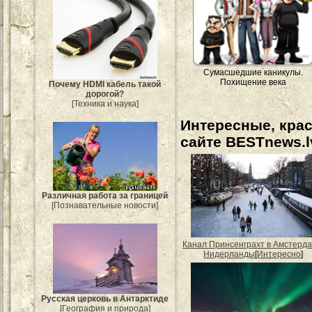
Сумасшедшие каникулы.
Похищение века
Почему HDMI кабель такой
дорогой?
[Техника и наука]
Интересные, кра
сайте BESTnews.l
Различная работа за границей
[Познавательные новости]
Канал Принсенграхт в Амстерда
Нидерланды
[
Интересно
]
Русская церковь в Антарктиде
[География и природа]