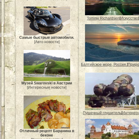
Tommy Richardsen
[
Искусство
]
Самые быстрые автомобили.
[Авто новости]
Балтийское море, Россия.
[
Прир
Музей Swarovski в Австрии
[Интересные новости]
Пушечный глушитель
[
Интерес
Отличный рецепт Баранина в
беконе