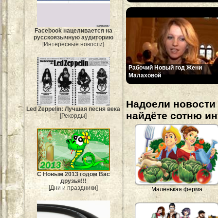
Facebook нацеливается на
русскоязычную аудиторию
[Интересные новости]
Рабочий Новый год Жени
Малаховой
Надоели новости 
Led Zeppelin: Лучшая песня века
найдёте сотню и
[Рекорды]
С Новым 2013 годом Вас
друзья!!!
[Дни и праздники]
Маленькая ферма