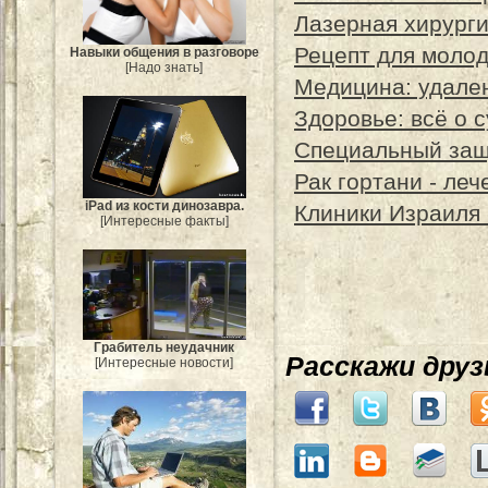
Лазерная хирурги
Рецепт для моло
Навыки общения в разговоре
[Надо знать]
Медицина: удале
Здоровье: всё о с
Специальный защ
Рак гортани - леч
iPad из кости динозавра.
Клиники Израиля 
[Интересные факты]
Грабитель неудачник
Расскажи дру
[Интересные новости]