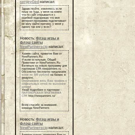
sergeyGed
написал:
Здравствуйте, извиняюсь если
пишу не туда, у меня на компе
что-то сайт открывается с
ошибкой подозреваю что моя
интернет-программа подглючивает
не могу найти причину, у меня у
одного так или у всех?
Новость:
Флэш игры и
флэш сайты
NewPartnerscig
написал:
Хозяин сайта, приветик Вам от
NewPartners.Ru
И всем остальным, Общий
Приветики от NewPartners.Ru
Взгляньте на новую программу для
партнеров СРА newpartners.ru
Обсолютно бесплатно предлагаем
всем по 500 рублей
на баланс в
аккаунте.
Оплачиваем весь Ваш трафик с
социальных сетей по высоким
ценам
!
Узнай подробнее в партнерке -
ПАРТНЕРСКАЯ ПРОГРАММА
СРА
http://newpartners.ru/
Всем спасибо за внимание,
команда NewPartners
Новость:
Флэш игры и
флэш сайты
NewPartnerscig
написал:
Администратор, приветики Вам от