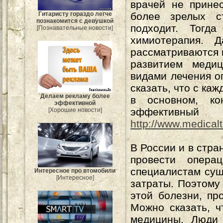
врачей не прине
более зрелых с
Гитаристу гораздо легче
познакомится с девушкой
подходит. Тогд
[Познавательные новости]
химиотерапия. 
рассматриваются к
развитием медиц
видами лечения о
сказать, что с ка
Делаем рекламу более
в основном, ко
эффективной
эффективн
[Хорошие новости]
http://www.medical
В России и в стра
провести опер
специалистам сущ
Интересное про втомобили
[Интересное]
затраты. Поэтому
этой болезни, п
Можно сказать, 
медицины. Люди 