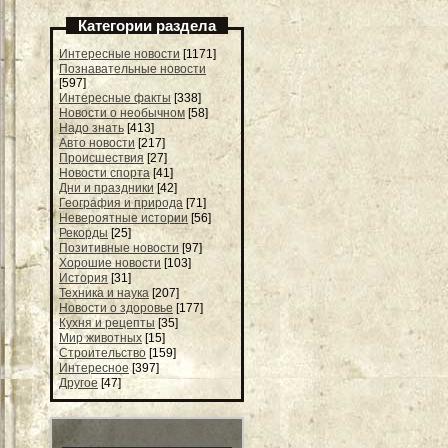
Категории раздела
Интересные новости
[1171]
Познавательные новости
[597]
Интересные факты
[338]
Новости о необычном
[58]
Надо знать
[413]
Авто новости
[217]
Происшествия
[27]
Новости спорта
[41]
Дни и праздники
[42]
География и природа
[71]
Невероятные истории
[56]
Рекорды
[25]
Позитивные новости
[97]
Хорошие новости
[103]
История
[31]
Техника и наука
[207]
Новости о здоровье
[177]
Кухня и рецепты
[35]
Мир животных
[15]
Строительство
[159]
Интересное
[397]
Другое
[47]