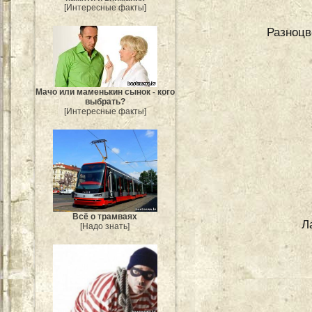
[Интересные факты]
Разноцв
Мачо или маменькин сынок - кого
выбрать?
[Интересные факты]
Всё о трамваях
Л
[Надо знать]