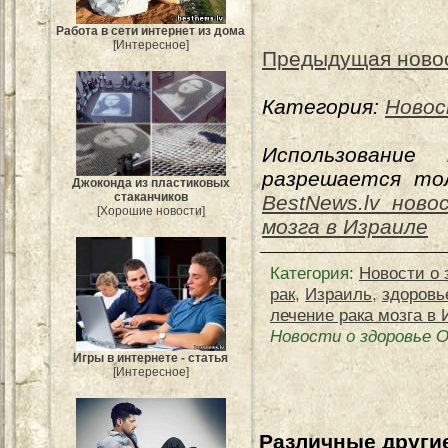
Работа в сети интернет из дома
[Интересное]
Предыдущая ново
Категория:
Новос
Использование
разрешается тол
Джоконда из пластиковых
стаканчиков
BestNews.lv ново
[Хорошие новости]
мозга в Израиле
Категория
:
Новости о 
рак
,
Израиль
,
здоровь
лечение рака мозга в
Новости о здоровье О
Игры в интернете - статья
[Интересное]
Различные другие