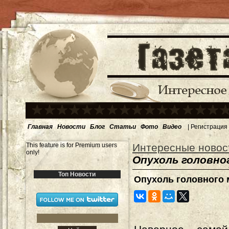
Главная
Новости
Блог
Статьи
Фото
Видео
|
Регистрация
This feature is for Premium users
Интересные новос
only!
Опухоль головног
Топ Новости
Опухоль головного м