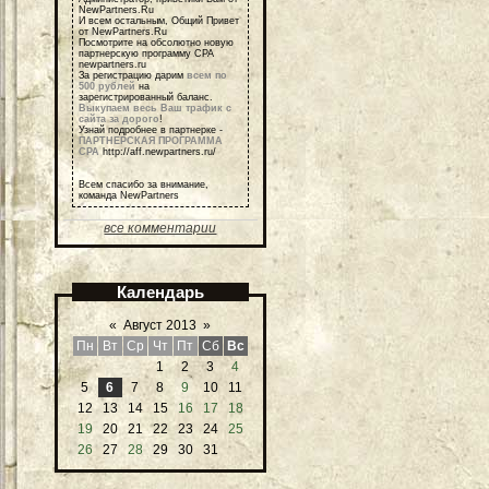
NewPartners.Ru
И всем остальным, Общий Привет
от NewPartners.Ru
Посмотрите на обсолютно новую
партнерскую программу СРА
newpartners.ru
За регистрацию дарим
всем по
500 рублей
на
зарегистрированный баланс.
Выкупаем весь Ваш трафик с
сайта за дорого
!
Узнай подробнее в партнерке -
ПАРТНЕРСКАЯ ПРОГРАММА
СРА
http://aff.newpartners.ru/
Всем спасибо за внимание,
команда NewPartners
все комментарии
Календарь
«
Август 2013
»
Пн
Вт
Ср
Чт
Пт
Сб
Вс
1
2
3
4
5
6
7
8
9
10
11
12
13
14
15
16
17
18
19
20
21
22
23
24
25
26
27
28
29
30
31