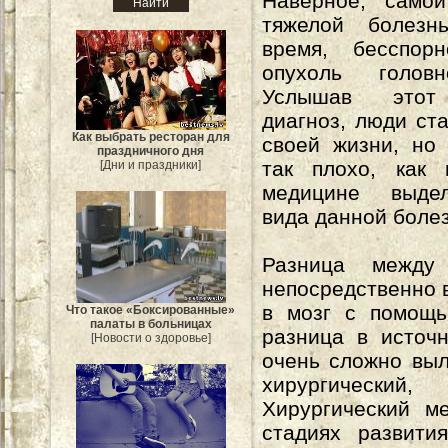
Наверное, само
тяжелой болез
время, бесспорн
опухоль головн
Услышав этот
диагноз, люди ста
Как выбрать ресторан для
своей жизни, но
праздничного дня
так плохо, как
[Дни и праздники]
медицине выде
вида данной болез
Разница между
непосредственно в
в мозг с помощь
Что такое «Боксированные»
палаты в больницах
разница в источн
[Новости о здоровье]
очень сложно выл
хирургический
Хирургический м
стадиях развити