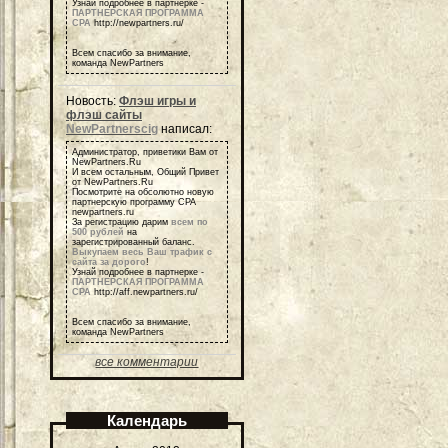
Узнай подробнее в партнерке -
ПАРТНЕРСКАЯ ПРОГРАММА
СРА
http://newpartners.ru/
Всем спасибо за внимание,
команда NewPartners
Новость:
Флэш игры и
флэш сайты
NewPartnerscig
написал:
Администратор, приветики Вам от
NewPartners.Ru
И всем остальным, Общий Привет
от NewPartners.Ru
Посмотрите на обсолютно новую
партнерскую программу СРА
newpartners.ru
За регистрацию дарим
всем по
500 рублей
на
зарегистрированный баланс.
Выкупаем весь Ваш трафик с
сайта за дорого
!
Узнай подробнее в партнерке -
ПАРТНЕРСКАЯ ПРОГРАММА
СРА
http://aff.newpartners.ru/
Всем спасибо за внимание,
команда NewPartners
все комментарии
Календарь