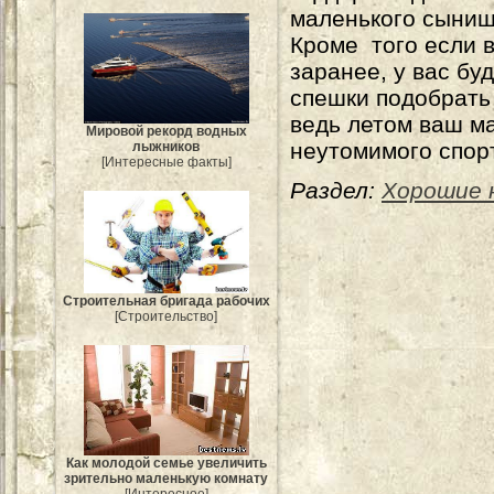
маленького сыниш
Кроме того если 
заранее, у вас бу
спешки подобрать
ведь летом ваш м
Мировой рекорд водных
неутомимого спор
лыжников
[Интересные факты]
Раздел:
Хорошие 
Строительная бригада рабочих
[Строительство]
Как молодой семье увеличить
зрительно маленькую комнату
[Интересное]