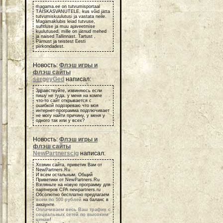
magama.ee on tutvumisportaal
TÄISKASVANUTELE, kus võid jätta
tutvumiskuulutusi ja vastata neile.
Magamaklubis leiad tutvuse,
suhtluse ja muu ajaveetmise
kuulutused, mille on jätnud mehed
ja naised Tallinnast, Tartust ,
Pärnust ja teistest Eesti
piirkondadest.
Новость:
Флэш игры и
флэш сайты
sergeyGed
написал:
Здравствуйте, извиняюсь если
пишу не туда, у меня на компе
что-то сайт открывается с
ошибкой подозреваю что моя
интернет-программа подглючивает
не могу найти причину, у меня у
одного так или у всех?
Новость:
Флэш игры и
флэш сайты
NewPartnerscig
написал:
Хозяин сайта, приветик Вам от
NewPartners.Ru
И всем остальным, Общий
Приветики от NewPartners.Ru
Взгляньте на новую программу для
партнеров СРА newpartners.ru
Обсолютно бесплатно предлагаем
всем по 500 рублей
на баланс в
аккаунте.
Оплачиваем весь Ваш трафик с
социальных сетей по высоким
ценам
!