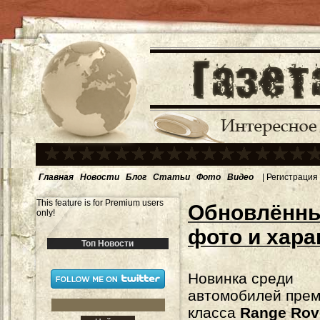
Главная
Новости
Блог
Статьи
Фото
Видео
|
Регистрация
This feature is for Premium users
Обновлённы
only!
фото и хара
Топ Новости
Новинка среди
автомобилей пре
класса
Range Rov