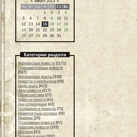
«
Август 2013
»
Пн
Вт
Ср
Чт
Пт
Сб
Вс
1
2
3
4
5
6
7
8
9
10
11
12
13
14
15
16
17
18
19
20
21
22
23
24
25
26
27
28
29
30
31
Категории раздела
Интересные новости
[1171]
Познавательные новости
[597]
Интересные факты
[338]
Новости о необычном
[58]
Надо знать
[413]
Авто новости
[217]
Происшествия
[27]
Новости спорта
[41]
Дни и праздники
[42]
География и природа
[71]
Невероятные истории
[56]
Рекорды
[25]
Позитивные новости
[97]
Хорошие новости
[103]
История
[31]
Техника и наука
[207]