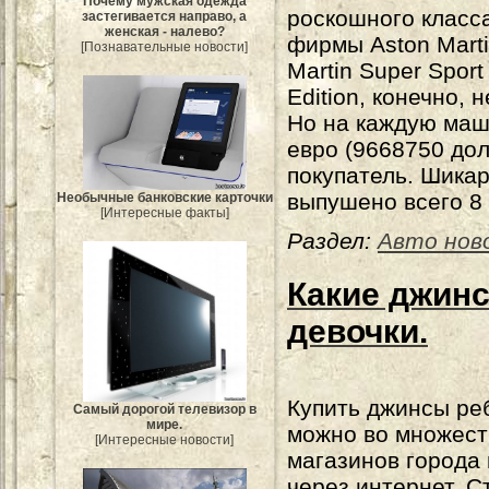
Почему мужская одежда
роскошного класс
застегивается направо, а
женская - налево?
фирмы Aston Marti
[Познавательные новости]
Martin Super Sport
Edition, конечно, н
Но на каждую ма
евро (9668750 дол
покупатель. Шика
выпушено всего 8 
Необычные банковские карточки
[Интересные факты]
Раздел:
Авто нов
Какие джин
девочки.
Купить джинсы ре
Самый дорогой телевизор в
мире.
можно во множест
[Интересные новости]
магазинов города
через интернет. С