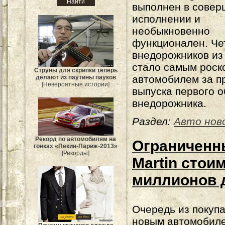
выполнен в сове
исполнении и
необыкновенно
функционален. Че
внедорожников из
стало самым рос
Струны для скрипки теперь
автомобилем за п
делают из паутины пауков
[Невероятные истории]
выпуска первого 
внедорожника.
Раздел:
Авто нов
Рекорд по автомобилям на
Ограниченн
гонках «Пекин-Париж-2013»
[Рекорды]
Martin стои
миллионов 
Очередь из покупа
новым автомобил