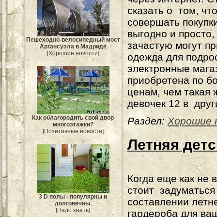
сказать о том, чт
совершать покупки
выгодно и просто,
Пешеходно-велосипедный мост
зачастую могут пр
Аргансуэла в Мадриде
[Хорошие новости]
одежда для подрос
электронные мага
приобретена по б
ценам, чем такая 
девочек 12 в друг
Как облагородить свой двор
Раздел:
Хорошие 
многоэтажки?
[Позитивные новости]
Летняя детс
Когда еще как не 
стоит задуматься
3 D полы - популярны и
составлении летн
долговечны.
[Надо знать]
гардероба для ва