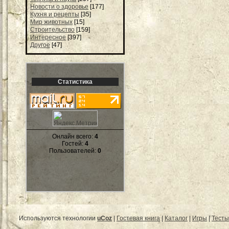
Новости о здоровье
[177]
Кухня и рецепты
[35]
Мир животных
[15]
Строительство
[159]
Интересное
[397]
Другое
[47]
Статистика
Онлайн всего:
4
Гостей:
4
Пользователей:
0
Используются технологии
uCoz
|
Гостевая книга
|
Каталог
|
Игры
|
Тесты