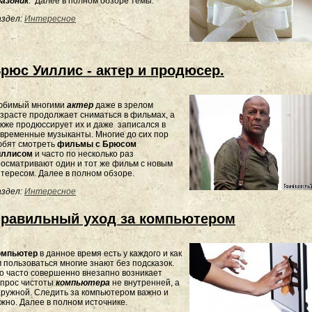
раздник
. Далее в полном обзоре темы.
здел:
Интересное
рюс Уиллис - актер и продюсер.
юбимый многими
актер
даже в зрелом
зрасте продолжает сниматься в фильмах, а
кже продюссирует их и даже записался в
временные музыканты. Многие до сих пор
юбят смотреть
фильмы с Брюсом
иллисом
и часто по несколько раз
осматривают один и тот же фильм с новым
тересом. Далее в полном обзоре.
здел:
Интересное
равильный уход за компьютером
омпьютер
в данное время есть у каждого и как
 пользоваться многие знают без подсказок.
 часто совершенно внезапно возникает
опрос чистоты
компьютера
не внутренней, а
ружной. Следить за компьютером важно и
жно. Далее в полном источнике.