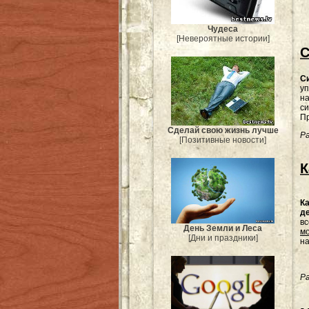
Чудеса
[Невероятные истории]
С
С
у
н
с
Пр
Сделай свою жизнь лучше
Ра
[Позитивные новости]
К
Ка
д
вс
День Земли и Леса
м
[Дни и праздники]
на
Ра