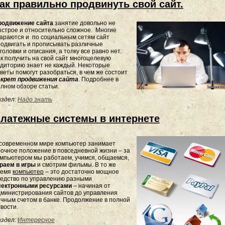
ак правильно продвинуть свой сайт.
родвижение сайта
занятие довольно не
строе и относительно сложное. Многие
араются и по социальным сетям сайт
одвигать и прописывать различные
головки и описания, а толку все равно нет.
к получить на свой сайт многоцелевую
диторию знает не каждый. Некоторые
веты помогут разобраться, в чем же состоит
екрет продвижения сайта
. Подробнее в
лном обзоре статьи.
здел:
Надо знать
латежные системы в интернете
 современном мире компьютер занимает
очное положение в повседневной жизни – за
мпьютером мы работаем, учимся, общаемся,
раем в игры
и смотрим фильмы. В то же
ремя
компьютер
– это достаточно мощное
редство по управлению разными
лектронными ресурсами
– начиная от
министрирования сайтов до управления
чным счетом в банке. Продолжение в полной
вости.
здел:
Интересное