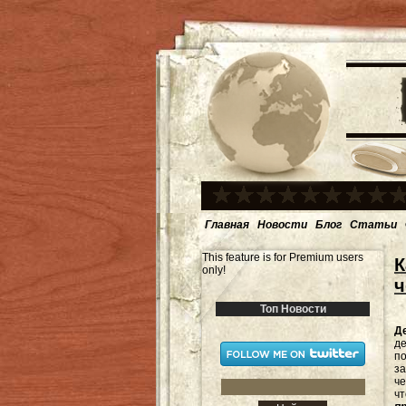
Главная
Новости
Блог
Статьи
This feature is for Premium users
К
only!
ч
Топ Новости
Д
де
по
за
че
чт