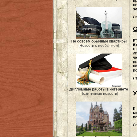
пр
н
s
Ра
О
Кт
Не совсем обычные квартиры
Б
[Новости о необычном]
ко
ли
че
по
на
ис
Ра
Дипломные работы в интернете
У
[Позитивные новости]
Кт
м
по
Ра