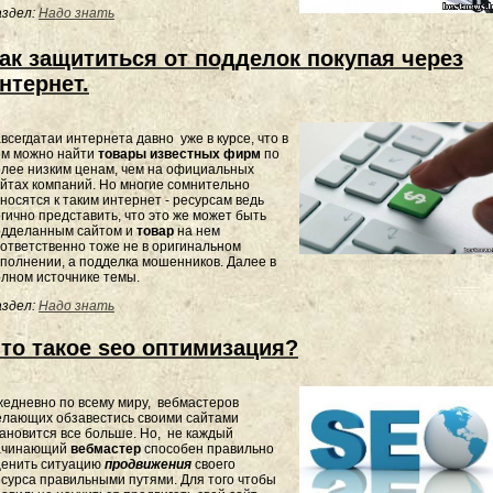
здел:
Надо знать
ак защититься от подделок покупая через
нтернет.
всегдатаи интернета давно уже в курсе, что в
ем можно найти
товары известных фирм
по
лее низким ценам, чем на официальных
йтах компаний. Но многие сомнительно
носятся к таким интернет - ресурсам ведь
гично представить, что это же может быть
одделанным сайтом и
товар
на нем
ответственно тоже не в оригинальном
полнении, а подделка мошенников. Далее в
лном источнике темы.
здел:
Надо знать
то такое seo оптимизация?
едневно по всему миру, вебмастеров
елающих обзавестись своими сайтами
ановится все больше. Но, не каждый
ачинающий
вебмастер
способен правильно
ценить ситуацию
продвижения
своего
сурса правильными путями. Для того чтобы