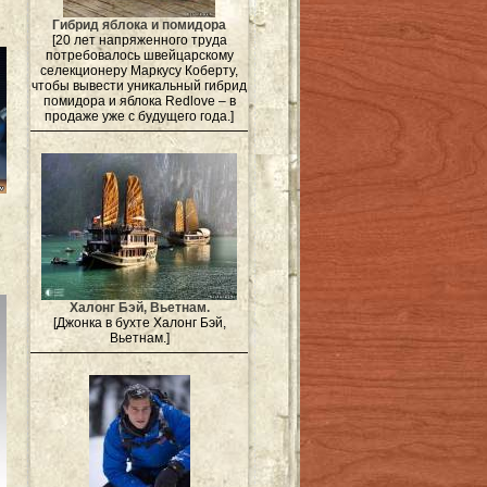
Гибрид яблока и помидора
[20 лет напряженного труда
потребовалось швейцарскому
селекционеру Маркусу Коберту,
чтобы вывести уникальный гибрид
помидора и яблока Redlove – в
продаже уже с будущего года.]
Халонг Бэй, Вьетнам.
[Джонка в бухте Халонг Бэй,
Вьетнам.]