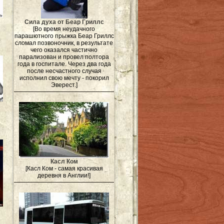
Сила духа от Беар Гриллс
[Во время неудачного
парашютного прыжка Беар Гриллс
сломал позвоночник, в результате
чего оказался частично
парализован и провел полтора
года в госпитале. Через два года
после несчастного случая
исполнил свою мечту - покорил
Эверест.]
Касл Ком
[Касл Ком - самая красивая
деревня в Англии!]