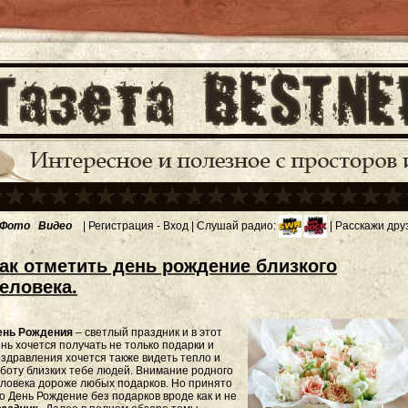
Фото
Видео
|
Регистрация
-
Вход
| Слушай радио:
| Расскажи дру
ак отметить день рождение близкого
еловека.
ень Рождения
– светлый праздник и в этот
нь хочется получать не только подарки и
здравления хочется также видеть тепло и
боту близких тебе людей. Внимание родного
ловека дороже любых подарков. Но принято
о День Рождение без подарков вроде как и не