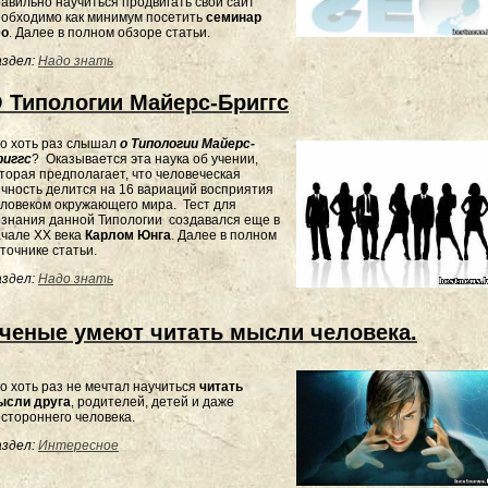
авильно научиться продвигать свой сайт
еобходимо как минимум посетить
семинар
eo
. Далее в полном обзоре статьи.
здел:
Надо знать
 Типологии Майерс-Бриггс
о хоть раз слышал
о Типологии Майерс-
риггс
? Оказывается эта наука об учении,
торая предполагает, что человеческая
чность делится на 16 вариаций восприятия
ловеком окружающего мира. Тест для
знания данной Типологии создавался еще в
чале XX века
Карлом Юнга
. Далее в полном
точнике статьи.
здел:
Надо знать
ченые умеют читать мысли человека.
о хоть раз не мечтал научиться
читать
ысли друга
, родителей, детей и даже
стороннего человека.
здел:
Интересное