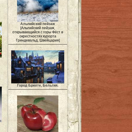
Альпийский пейзаж
[Альпийский пейзаж,
открывающийся с горы Фёст в
окрестностях курорта
Гриндевальд, Швейцария]
Город Брюгге, Бельгия.