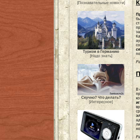
К
[Познавательные новости]
П
бы
ст
пр
за
Ка
ау
со
с
Туризм в Германию
по
[Надо знать]
Ра
П
В
пр
Скучно? Что делать?
ко
[Интересное]
иг
в
с
э
ад
ли
но
Ра