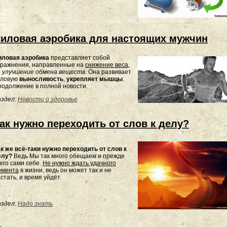
иловая аэробика для настоящих мужчин
иловая
аэробика
представляет
собой
пражнения
,
направленные
на
снижение
веса
,
а
улучшение
обмена
веществ
.
Она
развивает
иловую
выносливость
,
укрепляет
мышцы
.
одолжение в полной новости.
здел:
Новости о здоровье
ак нужно переходить от слов к делу?
к же всё-таки нужно переходить от слов к
елу?
Ведь Мы так много обещаем и прежде
его сами себе.
Не нужно ждать удачного
омента
в жизни, ведь он может так и не
стать, и время уйдёт.
здел:
Надо знать