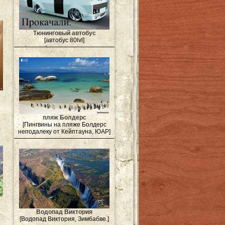
Тюнинговый автобус
[автобус 80lvl]
пляж Болдерс
[Пингвины на пляже Болдерс
неподалеку от Кейптауна, ЮАР]
Водопад Виктория
[Водопад Виктория, Зимбабве.]