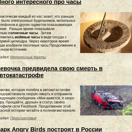
ного интересного про часы
актически каждый из нас знает, что раньше
 было электронных будильников, мобильных
лефонов и других гаджетов показывающих
ремя. Раньше время показывали
олько
солнечные часы
. Затем
оявились
водяные часы
в виде сосуда с
рмой цилиндра. Через некоторое время
юди изобрели песочные часы.Продолжение в
лном источнике.
здел:
Интересные факты
евочка предвидела свою смерть в
втокатастрофе
вочка, которая погибла в автокатастрофе
едчувствовала скорую смерть и отправила
едующее сообщение «Мне кажется, я скоро
ру. Прощайте, друзья» в статус своего
офиля сети Facebook. Продолжение этой
асной истории читайте в полном материале.
здел:
Происшествия
арк Angry Birds построят в России