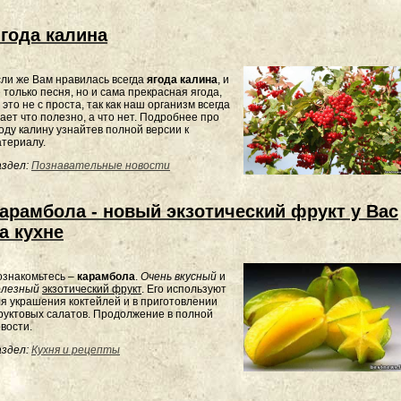
года калина
ли же Вам нравилась всегда
ягода калина
, и
 только песня, но и сама прекрасная ягода,
 это не с проста, так как наш организм всегда
ает что полезно, а что нет.
Подробнее про
оду калину узнайтев полной версии к
териалу.
здел:
Познавательные новости
арамбола - новый экзотический фрукт у Вас
а кухне
ознакомьтесь
–
карамбола
.
Очень
вкусный
и
олезный
экзотический
фрукт
.
Его
используют
ля
украшения
коктейлей
и
в
приготовлении
руктовых
салатов
. Продолжение в полной
вости.
здел:
Кухня и рецепты