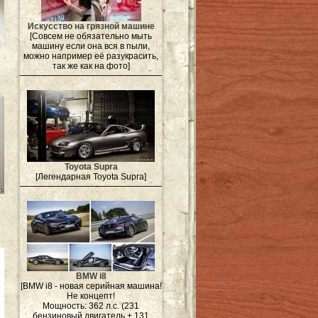
Искусство на грязной машине
[Совсем не обязательно мыть
машину если она вся в пыли,
можно например её разукрасить,
так же как на фото]
Toyota Supra
[Легендарная Toyota Supra]
BMW i8
[BMW i8 - новая серийная машина!
Не концепт!
Мощность: 362 л.с. (231
бензиновый двигатель + 131