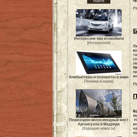
п
Ра
Б
Интересное про втомобили
[Интересное]
Л
во
та
со
л
У
пр
ин
Компьютеры и планшеты в мире
[Техника и наука]
Ра
П
К
им
Но
Пешеходно-велосипедный мост
в
Аргансуэла в Мадриде
на
[Хорошие новости]
ну