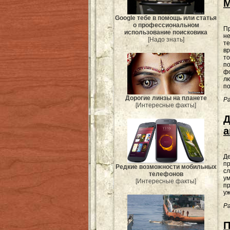
М
Google тебе в помощь или статья
о профессиональном
Пр
использование поисковика
не
[Надо знать]
те
в
т
п
фо
л
по
Дорогие линзы на планете
Ра
[Интересные факты]
Д
а
Де
пр
Редкие возможности мобильных
сл
телефонов
ум
[Интересные факты]
пр
уж
Ра
П