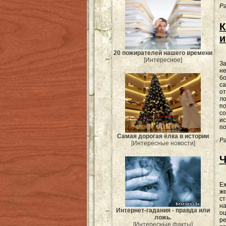
Ра
К
и
20 пожирателей нашего времени
[Интересное]
За
н
бо
са
от
ло
п
со
ис
по
Самая дорогая ёлка в истории
Ра
[Интересные новости]
Ч
Еж
ж
ст
н
Интернет-гадания - правда или
о
ложь.
ре
[Интересные факты]