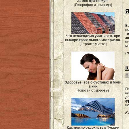
Замок Драхенбург
[География и природа]
Я
Ес
не
то
Что необходимо учитывать при
зн
выборе кровельного материала.
яг
[Строительство]
ма
Ра
К
н
Здоровье: всё о суставах и боли
в них
П
[Новости о здоровье]
п
д
ф
но
Ра
Как можно отдохнуть в Турции