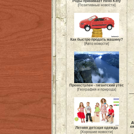
Роды принимает Hello Kitty
[Позитивные новости]
Как быстро продать машину?
[Авто новости]
Прекестулен - гигантский утёс
[География и природа]
д
ю
Летняя детская одежда
[Хорошие новости]