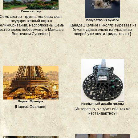
Семь сестер
[Семь сестер - группа меловых скал,
Искусство из бумаги
государственный парк в
еликобритании. Расположены Семь
[Канадец Кэлвин Николлс вырезает из
естер вдоль побережья Ла-Манша в
бумаги удивительно натуральных
Восточном Суссексе.]
зверей уже почти тридцать лет.]
Париж, Франция
Необычный дизайн гитары
[Париж, Франция]
[Интересно, а звучит она так же
нестандартно?]