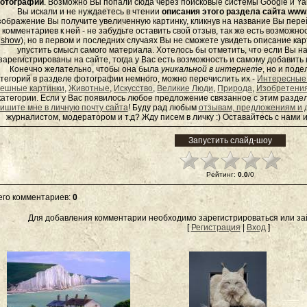
отографий
. Возможно Вы попали сюда через поисковые системы Google и Yan
Вы искали и не нуждаетесь в чтении
описания этого раздела сайта www.
зображение Вы получите увеличенную картинку, кликнув на название Вы пер
комментариев к ней - не забудьте оставить свой отзыв, так же есть возможно
show
), но в первом и последних случаях Вы не сможете увидеть описание кар
упустить смысл самого материала. Хотелось бы отметить, что если Вы 
зарегистрированы на сайте, тогда у Вас есть возможность и самому добавит
Конечно желательно, чтобы она была
уникальной в интернете
, но и под
тегорий в разделе фотографии немного, можно перечислить их -
Интересные
ешные картинки
,
Животные
,
Искусство
,
Великие Люди
,
Природа
,
Изобретени
категории. Если у Вас появилось любое предложение связанное с этим раздел
ишите мне в личную почту сайта
! Буду рад любым
отзывам, предложениям и 
журналистом, модератором и т.д? Жду писем в
личку
:) Оставайтесь с нами и
Рейтинг
:
0.0
/
0
его комментариев
:
0
Для добавления комментарии необходимо зарегистрироваться или зай
[
Регистрация
|
Вход
]