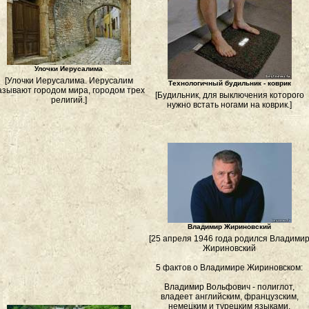
Улочки Иерусалима
[Улочки Иерусалима. Иерусалим
Технологичный будильник - коврик
азывают городом мира, городом трех
[Будильник, для выключения которого
религий.]
нужно встать ногами на коврик.]
Владимир Жириновский
[25 апреля 1946 года родился Владими
Жириновский
5 фактов о Владимире Жириновском:
Владимир Вольфович - полиглот,
владеет английским, французским,
немецким и турецким языками.