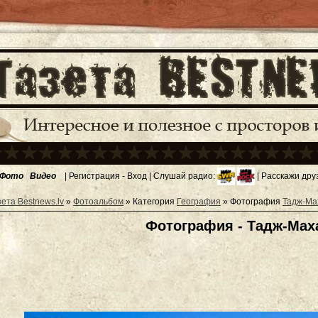
Фото
Видео
|
Регистрация
-
Вход
| Слушай радио:
| Расскажи дру
зета Bestnews.lv
»
Фотоальбом
» Категория
География
» Фотография
Тадж-Ма
Фотография - Тадж-Мах