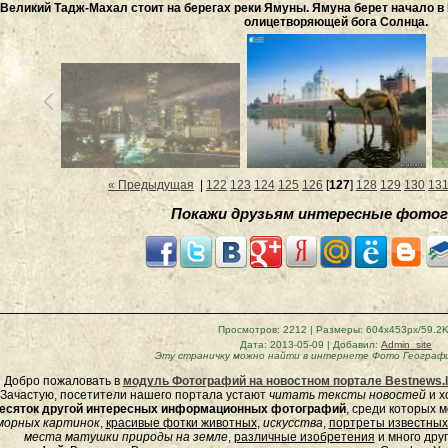
Великий Тадж-Махал стоит на берегах реки Ямуны. Ямуна берет начало в 
олицетворяющей бога Солнца.
« Предыдущая
|
122
123
124
125
126
[
127
]
128
129
130
13
Покажи друзьям интересные фотог
Просмотров
: 2212 |
Размеры
: 604x453px/59.2
Дата
: 2013-05-09 |
Добавил
:
Admin_site
Эту страничку можно найти в интернете
Фото Географи
Добро пожаловать в
модуль Фотографий на новостном портале Bestnews.l
Зачастую, посетители нашего портала устают
читать тексты новостей
и х
есяток другой интересных информационных фотографий
, среди которых 
морных
картинок
,
красивые фотки животных
,
искусства
,
портреты известных
места матушки природы на земле
,
различные изобретения
и много дру