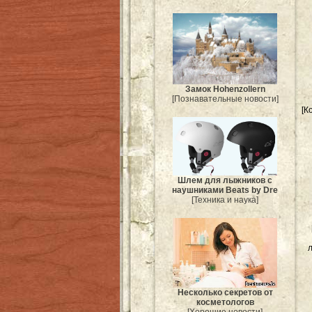
Замок Hohenzollern
[Познавательные новости]
[К
Шлем для лыжников с
наушниками Beats by Dre
[Техника и наука]
л
Несколько секретов от
косметологов
[Хорошие новости]