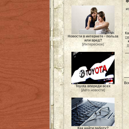
ф
и
Ка
Новости в интернете - польза
см
или вред?
[Интересное]
п
Вс
Toyota впереди всех
[Авто новости]
Как найти работу?