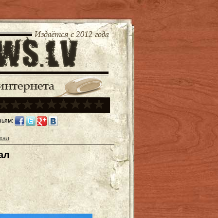
зьям:
хал
ал