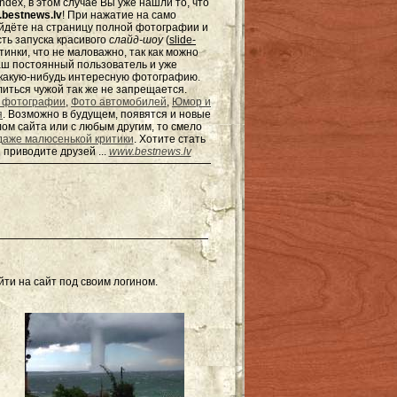
dex, в этом случае Вы уже нашли то, что
bestnews.lv
! При нажатие на само
ейдёте на страницу полной фотографии и
сть запуска красивого
слайд-шоу
(
slide-
тинки, что не маловажно, так как можно
наш постоянный пользователь и уже
ь какую-нибудь интересную фотографию.
елиться чужой так же не запрещается.
 фотографии
,
Фото автомобилей
,
Юмор и
я
. Возможно в будущем, появятся и новые
ом сайта или с любым другим, то смело
даже малюсенькой критики
. Хотите стать
 приводите друзей ...
www.bestnews.lv
ти на сайт под своим логином.