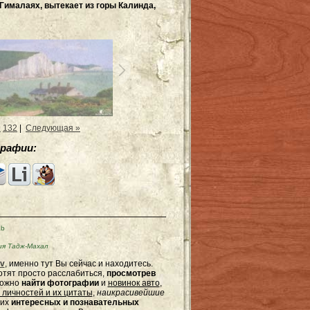
Гималаях, вытекает из горы Калинда,
1
132
|
Следующая »
рафии:
Kb
я Тадж-Махал
v
, именно тут Вы сейчас и находитесь.
отят просто расслабиться,
просмотрев
можно
найти фотографии
и
новинок авто
,
 личностей и их цитаты
,
наикрасивейшие
гих
интересных и познавательных