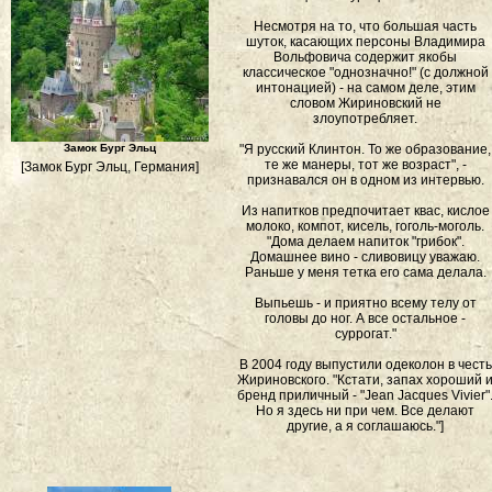
Несмотря на то, что большая часть
шуток, касающих персоны Владимира
Вольфовича содержит якобы
классическое "однозначно!" (с должной
интонацией) - на самом деле, этим
словом Жириновский не
злоупотребляет.
Замок Бург Эльц
"Я русский Клинтон. То же образование,
те же манеры, тот же возраст", -
[Замок Бург Эльц, Германия]
признавался он в одном из интервью.
Из напитков предпочитает квас, кислое
молоко, компот, кисель, гоголь-моголь.
"Дома делаем напиток "грибок".
Домашнее вино - сливовицу уважаю.
Раньше у меня тетка его сама делала.
Выпьешь - и приятно всему телу от
головы до ног. А все остальное -
суррогат."
В 2004 году выпустили одеколон в честь
Жириновского. "Кстати, запах хороший 
бренд приличный - "Jean Jacques Vivier"
Но я здесь ни при чем. Все делают
другие, а я соглашаюсь."]