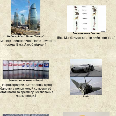
Бесконечная боязнь
Небоскрёбы "Flame Towers"
[Все Мы боимся кого-то либо чего-то ...]
омплекс небоскрёбов "Flame Towers" в
городе Баку, Азербайджан.]
Эволюция логотипа Pepsi
[На фотографии выстроенны в ряд
баночки с пепси колой со всеми её
оготипами за время существования
марки пепси.]
Stels