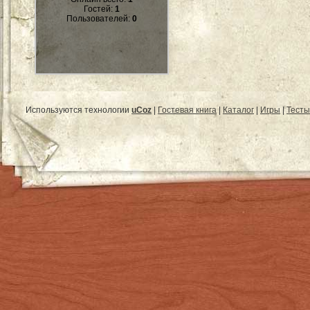
Гостей:
1
Пользователей:
0
Используются технологии
uCoz
|
Гостевая книга
|
Каталог
|
Игры
|
Тесты