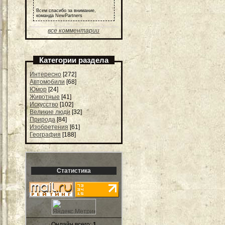
Всем спасибо за внимание,
команда NewPartners
все комментарии
Категории раздела
Интересно
[272]
Автомобили
[68]
Юмор
[24]
Животные
[41]
Искусство
[102]
Великие люди
[32]
Природа
[84]
Изобретения
[61]
География
[188]
Статистика
Онлайн всего:
1