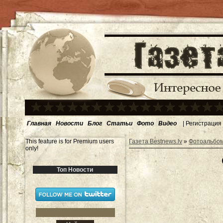
Главная
Новости
Блог
Статьи
Фото
Видео
|
Регистрация
This feature is for Premium users
Газета Bestnews.lv
»
Фотоальбо
only!
Топ Новости