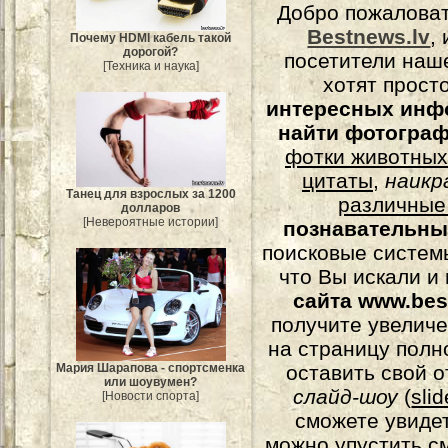
Добро пожалова
Bestnews.lv
,
Почему HDMI кабель такой
дорогой?
посетители наш
[Техника и наука]
хотят прост
интересных инф
найти фотогра
фотки животных
цитаты
,
наикр
Танец для взрослых за 1200
различные
долларов
[Невероятные истории]
познавательны
поисковые системы
что Вы искали и
сайта www.bes
получите увеличе
на страницу полн
Мария Шарапова - спортсменка
оставить свой о
или шоувумен?
слайд-шоу
(
sli
[Новости спорта]
сможете увидет
можно упустить с