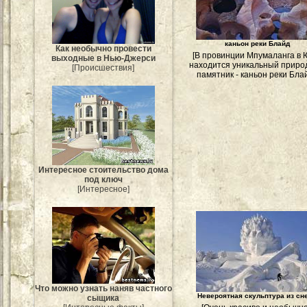
каньон реки Блайд
Как необычно провести
[В провинции Мпумаланга в
выходные в Нью-Джерси
находится уникальный прир
[Происшествия]
памятник - каньон реки Блай
Интересное стоительство дома
под ключ
[Интересное]
Что можно узнать наняв частного
Невероятная скульптура из сне
сыщика