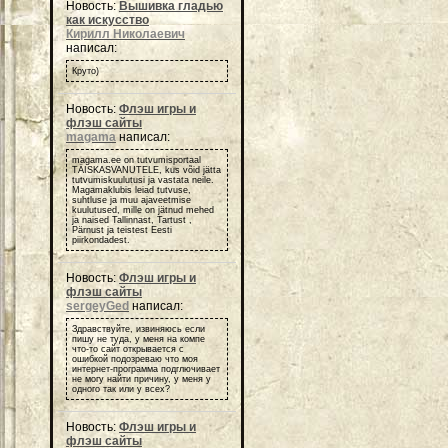
Новость:
Вышивка гладью
как искусство
Кирилл Николаевич
написал:
Круто)
Новость:
Флэш игры и
флэш сайты
magama
написал:
magama.ee on tutvumisportaal
TÄISKASVANUTELE, kus võid jätta
tutvumiskuulutusi ja vastata neile.
Magamaklubis leiad tutvuse,
suhtluse ja muu ajaveetmise
kuulutused, mille on jätnud mehed
ja naised Tallinnast, Tartust ,
Pärnust ja teistest Eesti
piirkondadest.
Новость:
Флэш игры и
флэш сайты
sergeyGed
написал:
Здравствуйте, извиняюсь если
пишу не туда, у меня на компе
что-то сайт открывается с
ошибкой подозреваю что моя
интернет-программа подглючивает
не могу найти причину, у меня у
одного так или у всех?
Новость:
Флэш игры и
флэш сайты