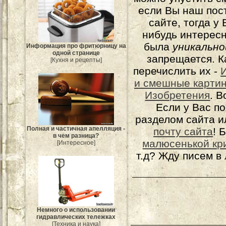
если Вы наш пос
сайте, тогда у
нибудь интерес
была
уникально
Информация про фритюрницу на
одной странице
запрещается. К
[Кухня и рецепты]
перечислить их -
и смешные карти
Изобретения
. 
Если у Вас п
разделом сайта и
Полная и частичная апелляция -
почту сайта
! 
в чем разница?
малюсенькой кр
[Интересное]
т.д? Жду писем в
Немного о использовании
гидравлических тележках
[Техника и наука]