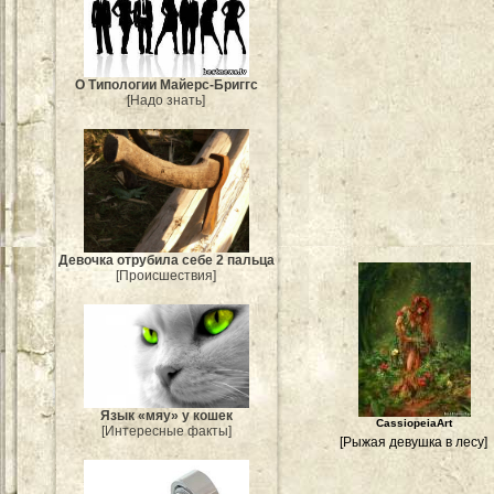
О Типологии Майерс-Бриггс
[Надо знать]
Девочка отрубила себе 2 пальца
[Происшествия]
Язык «мяу» у кошек
CassiopeiaArt
[Интересные факты]
[Рыжая девушка в лесу]