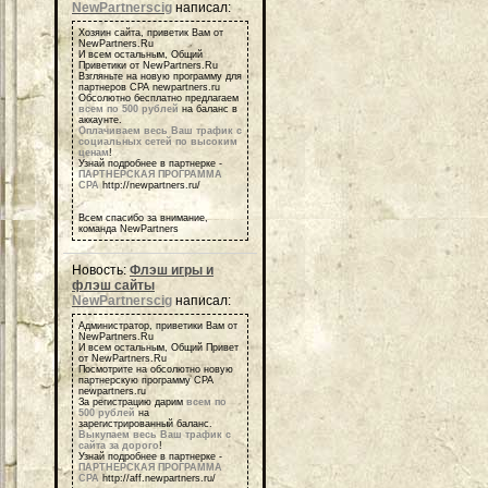
NewPartnerscig
написал:
Хозяин сайта, приветик Вам от
NewPartners.Ru
И всем остальным, Общий
Приветики от NewPartners.Ru
Взгляньте на новую программу для
партнеров СРА newpartners.ru
Обсолютно бесплатно предлагаем
всем по 500 рублей
на баланс в
аккаунте.
Оплачиваем весь Ваш трафик с
социальных сетей по высоким
ценам
!
Узнай подробнее в партнерке -
ПАРТНЕРСКАЯ ПРОГРАММА
СРА
http://newpartners.ru/
Всем спасибо за внимание,
команда NewPartners
Новость:
Флэш игры и
флэш сайты
NewPartnerscig
написал:
Администратор, приветики Вам от
NewPartners.Ru
И всем остальным, Общий Привет
от NewPartners.Ru
Посмотрите на обсолютно новую
партнерскую программу СРА
newpartners.ru
За регистрацию дарим
всем по
500 рублей
на
зарегистрированный баланс.
Выкупаем весь Ваш трафик с
сайта за дорого
!
Узнай подробнее в партнерке -
ПАРТНЕРСКАЯ ПРОГРАММА
СРА
http://aff.newpartners.ru/