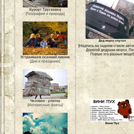
Курорт Трускавец
[География и природа]
Дед мороз спутал
[Надпись на заднем стекле авт
- Дорогой дедушка мороз, Пе
Порше это разные вещи!
Устраиваем осенний пикник
[Дни и праздники]
Человек - улитка
[Интересные факты]
Вини Пух