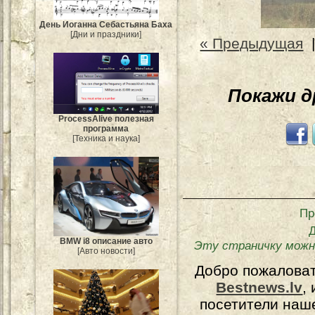
День Иоганна Себастьяна Баха
[Дни и праздники]
« Предыдущая
Покажи 
ProcessAlive полезная
программа
[Техника и наука]
Пр
BMW i8 описание авто
Эту страничку можн
[Авто новости]
Добро пожалова
Bestnews.lv
,
посетители наш