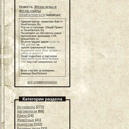
Новость:
Флэш игры и
флэш сайты
NewPartnerscig
написал:
Администратор, приветики Вам от
NewPartners.Ru
И всем остальным, Общий Привет
от NewPartners.Ru
Посмотрите на обсолютно новую
партнерскую программу СРА
newpartners.ru
За регистрацию дарим
всем по
500 рублей
на
зарегистрированный баланс.
Выкупаем весь Ваш трафик с
сайта за дорого
!
Узнай подробнее в партнерке -
ПАРТНЕРСКАЯ ПРОГРАММА
СРА
http://aff.newpartners.ru/
Всем спасибо за внимание,
команда NewPartners
все комментарии
Категории раздела
Интересно
[272]
Автомобили
[68]
Юмор
[24]
Животные
[41]
Искусство
[102]
Великие люди
[32]