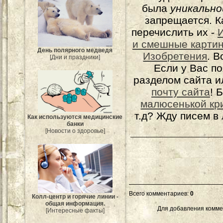
была
уникально
запрещается. К
перечислить их -
и смешные карти
День полярного медведя
Изобретения
. 
[Дни и праздники]
Если у Вас п
разделом сайта и
почту сайта
! 
малюсенькой кр
т.д? Жду писем в
Как используются медицинские
банки
[Новости о здоровье]
Всего комментариев
:
0
Колл-центр и горячие линии -
общая информация.
Для добавления комме
[Интересные факты]