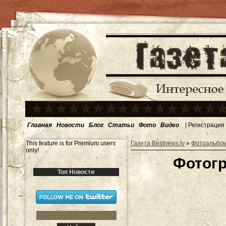
Главная
Новости
Блог
Статьи
Фото
Видео
|
Регистрация
This feature is for Premium users
Газета Bestnews.lv
»
Фотоальбо
only!
Фотогр
Топ Новости