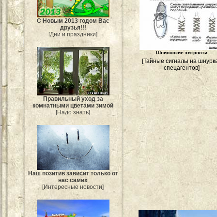
С Новым 2013 годом Вас
друзья!!!
[Дни и праздники]
Шпионские хитрости
[Тайные сигналы на шнурк
спецагентов]
Правильный уход за
комнатными цветами зимой
[Надо знать]
Наш позитив зависит только от
нас самих
[Интересные новости]