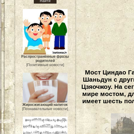
Распространённые фразы
родителей
[Позитивные новости]
Мост Циндао Г
Шаньдун с друг
Цзяочжоу. На с
мире мостом, дл
имеет шесть по
Жиросжигающий напиток
[Познавательные новости]