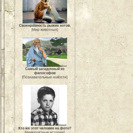
Своенравность рыжих котов.
[Мир животных]
Самый загадочный из
философов
[Познавательные новости]
Кто же этот человек на фото?
[Невероятные истории]