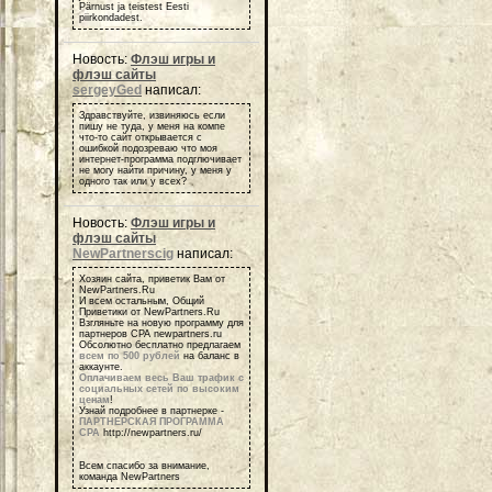
Pärnust ja teistest Eesti
piirkondadest.
Новость:
Флэш игры и
флэш сайты
sergeyGed
написал:
Здравствуйте, извиняюсь если
пишу не туда, у меня на компе
что-то сайт открывается с
ошибкой подозреваю что моя
интернет-программа подглючивает
не могу найти причину, у меня у
одного так или у всех?
Новость:
Флэш игры и
флэш сайты
NewPartnerscig
написал:
Хозяин сайта, приветик Вам от
NewPartners.Ru
И всем остальным, Общий
Приветики от NewPartners.Ru
Взгляньте на новую программу для
партнеров СРА newpartners.ru
Обсолютно бесплатно предлагаем
всем по 500 рублей
на баланс в
аккаунте.
Оплачиваем весь Ваш трафик с
социальных сетей по высоким
ценам
!
Узнай подробнее в партнерке -
ПАРТНЕРСКАЯ ПРОГРАММА
СРА
http://newpartners.ru/
Всем спасибо за внимание,
команда NewPartners