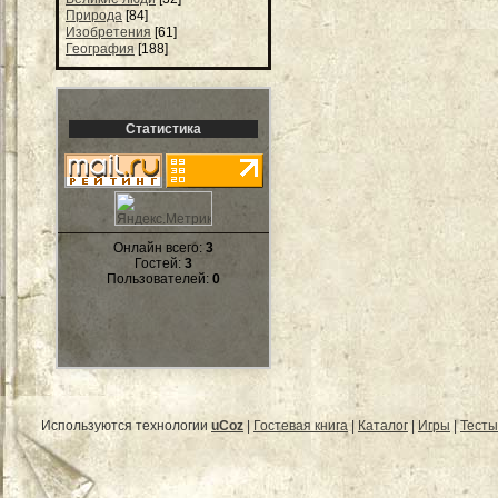
Природа
[84]
Изобретения
[61]
География
[188]
Статистика
Онлайн всего:
3
Гостей:
3
Пользователей:
0
Используются технологии
uCoz
|
Гостевая книга
|
Каталог
|
Игры
|
Тесты