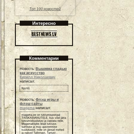
Топ 100 новостей
Интересно
Комментарии
Новость:
Вышивка гладью
как искусство
Кирилл Николаевич
написал:
Круто)
Новость:
Флэш игры и
флэш сайты
magama
написал:
magama.ee on tutvumisportaal
TÄISKASVANUTELE, kus võid jätta
tutvumiskuulutusi ja vastata neile.
Magamaklubis leiad tutvuse,
suhtluse ja muu ajaveetmise
kuulutused, mille on jätnud mehed
ja naised Tallinnast, Tartust ,