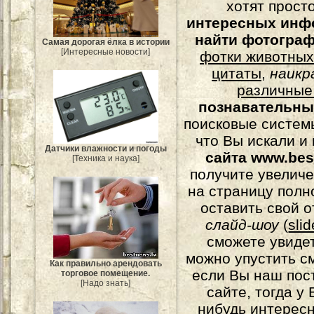
хотят прост
интересных инф
найти фотогра
Самая дорогая ёлка в истории
[Интересные новости]
фотки животных
цитаты
,
наикр
различные
познавательны
поисковые системы
что Вы искали и
Датчики влажности и погоды
сайта www.bes
[Техника и наука]
получите увеличе
на страницу полн
оставить свой о
слайд-шоу
(
sli
сможете увидет
можно упустить с
Как правильно арендовать
если Вы наш пос
торговое помещение.
[Надо знать]
сайте, тогда у
нибудь интерес