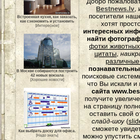
Добро пожалова
Bestnews.lv
,
посетители наш
Встроенная кухня, как заказать,
как сэкономить и установить
хотят прост
[Интересное]
интересных инф
найти фотогра
фотки животных
цитаты
,
наикр
различные
познавательны
В Москве собираются построить
поисковые системы
42 новых вокзала
[Хорошие новости]
что Вы искали и
сайта www.bes
получите увеличе
на страницу полн
оставить свой о
слайд-шоу
(
sli
сможете увидет
Как выбрать доску для офиса.
можно упустить с
[Надо знать]