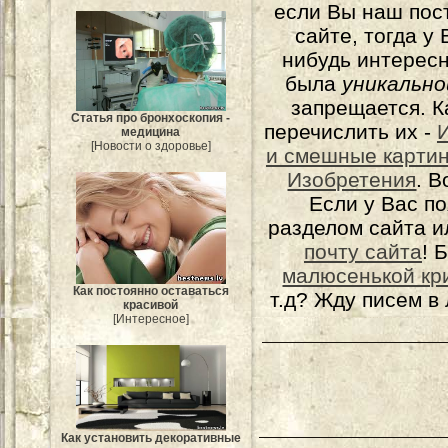
если Вы наш пос
сайте, тогда у
нибудь интерес
была
уникально
запрещается. К
Статья про бронхоскопия -
перечислить их -
медицина
[Новости о здоровье]
и смешные карти
Изобретения
. 
Если у Вас п
разделом сайта и
почту сайта
! 
малюсенькой кр
Как постоянно оставаться
т.д? Жду писем в
красивой
[Интересное]
Как установить декоративные