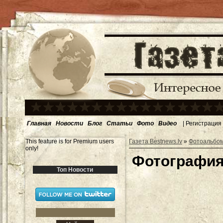
Главная
Новости
Блог
Статьи
Фото
Видео
|
Регистрация
This feature is for Premium users
Газета Bestnews.lv
»
Фотоальбо
only!
Фотография
Топ Новости