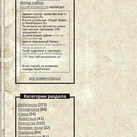
флэш сайты
NewPartnerscig
написал:
Администратор, приветики Вам от
NewPartners.Ru
И всем остальным, Общий Привет
от NewPartners.Ru
Посмотрите на обсолютно новую
партнерскую программу СРА
newpartners.ru
За регистрацию дарим
всем по
500 рублей
на
зарегистрированный баланс.
Выкупаем весь Ваш трафик с
сайта за дорого
!
Узнай подробнее в партнерке -
ПАРТНЕРСКАЯ ПРОГРАММА
СРА
http://aff.newpartners.ru/
Всем спасибо за внимание,
команда NewPartners
все комментарии
Категории раздела
Интересно
[272]
Автомобили
[68]
Юмор
[24]
Животные
[41]
Искусство
[102]
Великие люди
[32]
Природа
[84]
Изобретения
[61]