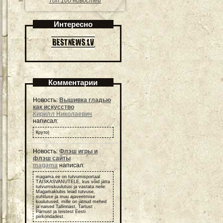
Топ 100 новостей
Интересно
Комментарии
Новость:
Вышивка гладью
как искусство
Кирилл Николаевич
написал:
Круто)
Новость:
Флэш игры и
флэш сайты
magama
написал:
magama.ee on tutvumisportaal
TÄISKASVANUTELE, kus võid jätta
tutvumiskuulutusi ja vastata neile.
Magamaklubis leiad tutvuse,
suhtluse ja muu ajaveetmise
kuulutused, mille on jätnud mehed
ja naised Tallinnast, Tartust ,
Pärnust ja teistest Eesti
piirkondadest.