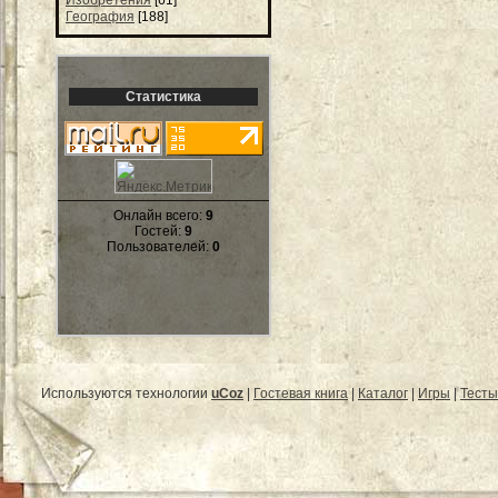
География
[188]
Статистика
Онлайн всего:
9
Гостей:
9
Пользователей:
0
Используются технологии
uCoz
|
Гостевая книга
|
Каталог
|
Игры
|
Тесты