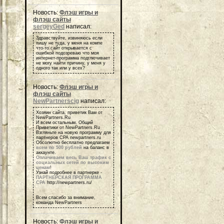
Новость:
Флэш игры и
флэш сайты
sergeyGed
написал:
Здравствуйте, извиняюсь если
пишу не туда, у меня на компе
что-то сайт открывается с
ошибкой подозреваю что моя
интернет-программа подглючивает
не могу найти причину, у меня у
одного так или у всех?
Новость:
Флэш игры и
флэш сайты
NewPartnerscig
написал:
Хозяин сайта, приветик Вам от
NewPartners.Ru
И всем остальным, Общий
Приветики от NewPartners.Ru
Взгляньте на новую программу для
партнеров СРА newpartners.ru
Обсолютно бесплатно предлагаем
всем по 500 рублей
на баланс в
аккаунте.
Оплачиваем весь Ваш трафик с
социальных сетей по высоким
ценам
!
Узнай подробнее в партнерке -
ПАРТНЕРСКАЯ ПРОГРАММА
СРА
http://newpartners.ru/
Всем спасибо за внимание,
команда NewPartners
Новость:
Флэш игры и