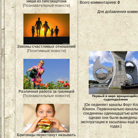
ниши из гипсокартона
Всего комментариев
:
0
[Познавательные новости]
Для добавления комме
Законы счастливых отношений
[Позитивные новости]
Различная работа за границей
[Познавательные новости]
Первый в мире вращающийс
судоподъёмник
[Он оединяет каналы Форт-Кл
Юнион. Первоначально канал
соединены одиннадцатью шлю
однако они были выведены
эксплуатации и засыпаны ещё в
годах.]
Британцы перестанут называть