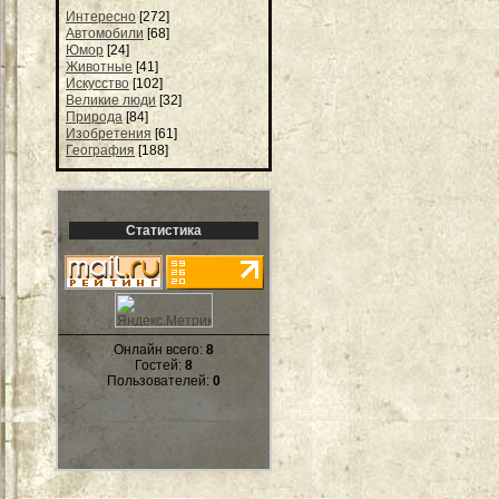
Интересно
[272]
Автомобили
[68]
Юмор
[24]
Животные
[41]
Искусство
[102]
Великие люди
[32]
Природа
[84]
Изобретения
[61]
География
[188]
Статистика
Онлайн всего:
8
Гостей:
8
Пользователей:
0