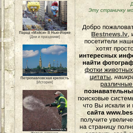
Эту страничку м
Добро пожалова
Парад «Мэйси» В Нью-Йорке
Bestnews.lv
,
[Дни и праздники]
посетители наш
хотят прост
интересных инф
найти фотогра
фотки животных
цитаты
,
наикр
Петропавловская крепость
[История]
различные
познавательны
поисковые системы
что Вы искали и
сайта www.bes
получите увеличе
на страницу полн