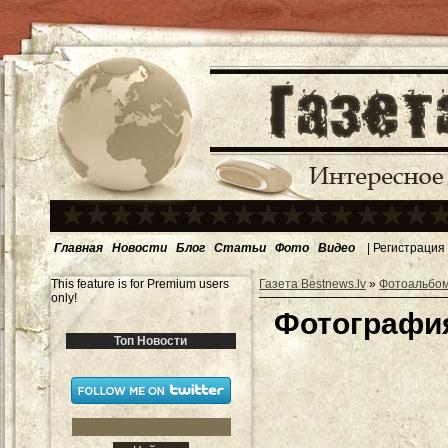
Главная
Новости
Блог
Статьи
Фото
Видео
|
Регистрация
This feature is for Premium users
Газета Bestnews.lv
»
Фотоальбо
only!
Фотография
Топ Новости