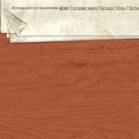
Используются технологии
uCoz
|
Гостевая книга
|
Каталог
|
Игры
|
Тесты