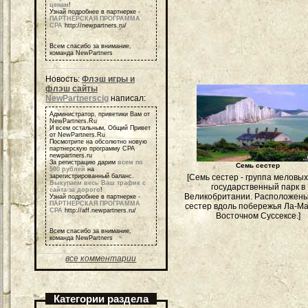
ценам
!
Узнай подробнее в партнерке -
ПАРТНЕРСКАЯ ПРОГРАММА
СРА
http://newpartners.ru/
Всем спасибо за внимание,
команда NewPartners
Новость:
Флэш игры и
флэш сайты
NewPartnerscig
написал:
Администратор, приветики Вам от
NewPartners.Ru
И всем остальным, Общий Привет
от NewPartners.Ru
Посмотрите на обсолютно новую
партнерскую программу СРА
newpartners.ru
За регистрацию дарим
всем по
Семь сестер
500 рублей
на
зарегистрированный баланс.
[Семь сестер - группа меловых
Выкупаем весь Ваш трафик с
государственный парк в
сайта за дорого
!
Великобритании. Расположен
Узнай подробнее в партнерке -
ПАРТНЕРСКАЯ ПРОГРАММА
сестер вдоль побережья Ла-М
СРА
http://aff.newpartners.ru/
Восточном Суссексе.]
Всем спасибо за внимание,
команда NewPartners
все комментарии
Категории раздела