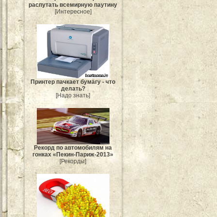
распутать всемирную паутину
[Интересное]
Принтер пачкает бумагу - что
делать?
[Надо знать]
Рекорд по автомобилям на
гонках «Пекин-Париж-2013»
[Рекорды]