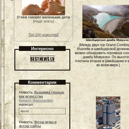
О чём говорят маленькие дети
[Надо знать]
Топ 100 новостей
Швейцарская дамба Мовуазе
[Между двух гор Grand Combin
Интересно
Ruinette в швейцарской долинк
можно обнаружить огромное со
- дамбу Мовуазен. По высоте
плотина вторая в Швейцарии и 
во всём мире.]
Комментарии
Новость:
Вышивка гладью
как искусство
Кирилл Николаевич
написал:
Круто)
Новость:
Флэш игры и
флэш сайты