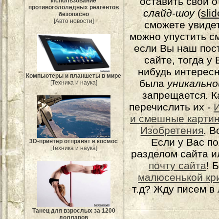
оставить свой о
Использование
противогололедных реагентов
слайд-шоу
(
sli
безопасно
[Авто новости]
сможете увидет
можно упустить с
если Вы наш пос
сайте, тогда у
нибудь интерес
Компьютеры и планшеты в мире
была
уникально
[Техника и наука]
запрещается. К
перечислить их -
и смешные карти
Изобретения
. 
Если у Вас п
3D-принтер отправят в космос
[Техника и наука]
разделом сайта и
почту сайта
! 
малюсенькой кр
т.д? Жду писем в
Танец для взрослых за 1200
долларов