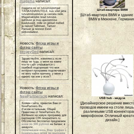
magama
написал:
magama.ee on tutvumisportaal
Штаб-квартира BMW
TÄISKASVANUTELE, kus võid jätta
tutvumiskuulutusi ja vastata neile.
[Штаб-квартира BMW и здание
Magamaklubis leiad tutvuse,
BMW в Мюнхене, Германи
suhtluse ja muu ajaveetmise
kuulutused, mille on jätnud mehed
ja naised Tallinnast, Tartust ,
Pärnust ja teistest Eesti
piirkondadest.
Новость:
Флэш игры и
флэш сайты
sergeyGed
написал:
Здравствуйте, извиняюсь если
пишу не туда, у меня на компе
что-то сайт открывается с
ошибкой подозреваю что моя
интернет-программа подглючивает
не могу найти причину, у меня у
одного так или у всех?
Новость:
Флэш игры и
флэш сайты
NewPartnerscig
написал:
USB hub - медуза
[Дизайнерское решение вмест
Хозяин сайта, приветик Вам от
NewPartners.Ru
проводов имеем на столе лишь 
И всем остальным, Общий
различными USB коннектора
Приветики от NewPartners.Ru
Взгляньте на новую программу для
микрофоном. Отличный креат
партнеров СРА newpartners.ru
дизайн.]
Обсолютно бесплатно предлагаем
всем по 500 рублей
на баланс в
аккаунте.
Оплачиваем весь Ваш трафик с
социальных сетей по высоким