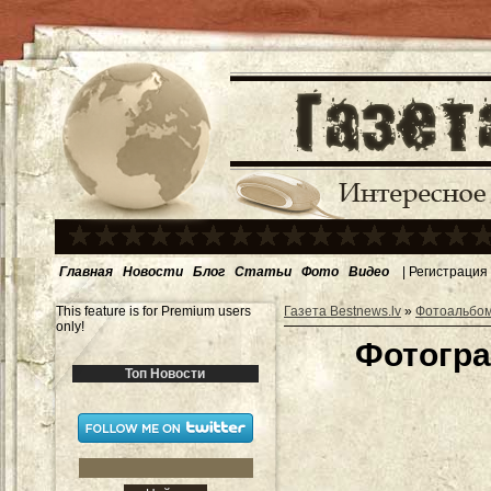
Главная
Новости
Блог
Статьи
Фото
Видео
|
Регистрация
This feature is for Premium users
Газета Bestnews.lv
»
Фотоальбо
only!
Фотогра
Топ Новости