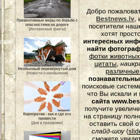
Добро пожалова
Bestnews.lv
,
Превентивные меры по борьбе с
опасностями на дороге
посетители наш
[Интересные факты]
хотят прост
интересных инф
найти фотогра
фотки животных
цитаты
,
наикр
Необычный перевёрнутый дом
различные
[Новости о необычном]
познавательны
поисковые системы
что Вы искали и
сайта www.bes
получите увеличе
Корпоратив - как и где его
на страницу полн
провести
оставить свой о
[Дни и праздники]
слайд-шоу
(
sli
сможете увидет