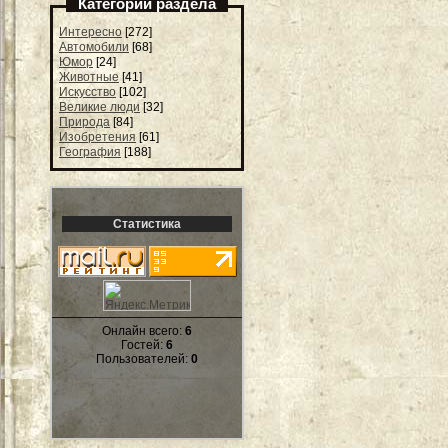
Категории раздела
Интересно
[272]
Автомобили
[68]
Юмор
[24]
Животные
[41]
Искусство
[102]
Великие люди
[32]
Природа
[84]
Изобретения
[61]
География
[188]
Статистика
Онлайн всего:
6
Гостей:
6
Пользователей:
0