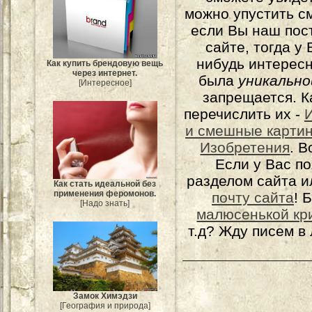
можно упустить с
если Вы наш пос
сайте, тогда у
нибудь интерес
Как купить брендовую вещь
через интернет.
была
уникально
[Интересное]
запрещается. К
перечислить их -
и смешные карти
Изобретения
. 
Если у Вас п
разделом сайта и
Как стать идеальной без
применения феромонов.
почту сайта
! 
[Надо знать]
малюсенькой кр
т.д? Жду писем в
Замок Химэдзи
[География и природа]