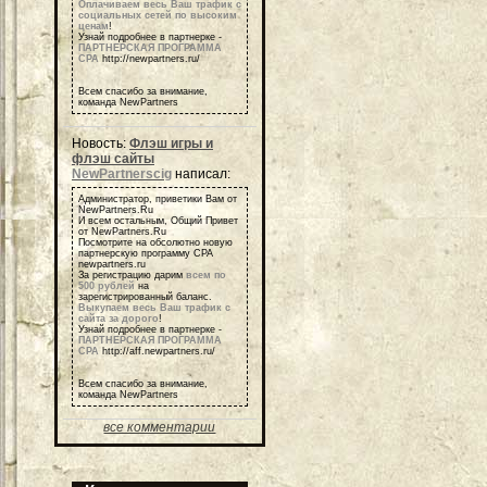
Оплачиваем весь Ваш трафик с
социальных сетей по высоким
ценам
!
Узнай подробнее в партнерке -
ПАРТНЕРСКАЯ ПРОГРАММА
СРА
http://newpartners.ru/
Всем спасибо за внимание,
команда NewPartners
Новость:
Флэш игры и
флэш сайты
NewPartnerscig
написал:
Администратор, приветики Вам от
NewPartners.Ru
И всем остальным, Общий Привет
от NewPartners.Ru
Посмотрите на обсолютно новую
партнерскую программу СРА
newpartners.ru
За регистрацию дарим
всем по
500 рублей
на
зарегистрированный баланс.
Выкупаем весь Ваш трафик с
сайта за дорого
!
Узнай подробнее в партнерке -
ПАРТНЕРСКАЯ ПРОГРАММА
СРА
http://aff.newpartners.ru/
Всем спасибо за внимание,
команда NewPartners
все комментарии