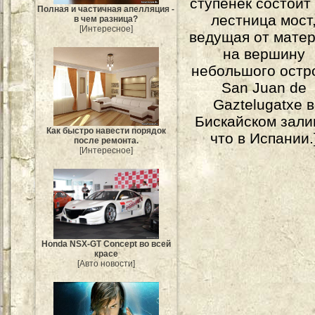
ступенек состоит
Полная и частичная апелляция -
лестница мост
в чем разница?
[Интересное]
ведущая от мате
на вершину
небольшого остр
San Juan de
Gaztelugatxe в
Бискайском зали
Как быстро навести порядок
что в Испании.
после ремонта.
[Интересное]
Honda NSX-GT Concept во всей
красе
[Авто новости]