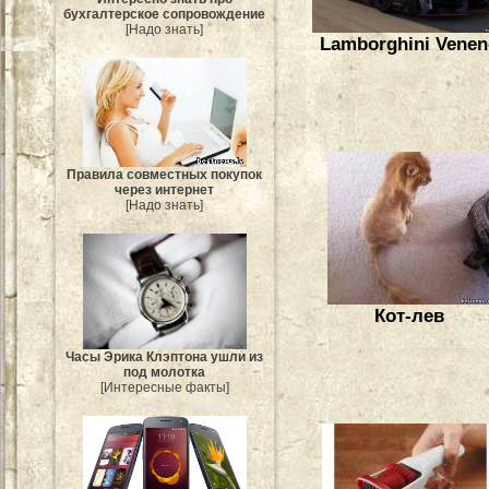
бухгалтерское сопровождение
[Надо знать]
Lamborghini Vene
Правила совместных покупок
через интернет
[Надо знать]
Кот-лев
Часы Эрика Клэптона ушли из
под молотка
[Интересные факты]