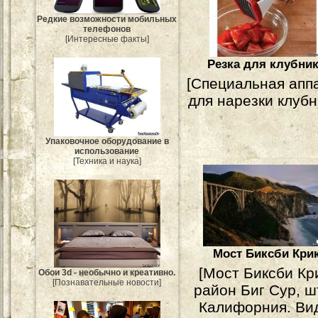
Редкие возможности мобильных
телефонов
[Интересные факты]
Резка для клубни
[Специальная апп
для нарезки клубн
Упаковочное оборудование в
использование
[Техника и наука]
Мост Биксби Кри
[Мост Биксби Кр
Обои 3d - необычно и креативно.
[Познавательные новости]
район Биг Сур, ш
Калифорния. Ви