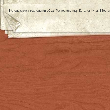
Используются технологии
uCoz
|
Гостевая книга
|
Каталог
|
Игры
|
Тесты