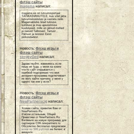
флэш сайты
magama
написал:
magama.ee on tutvumisportaal
TÄISKASVANUTELE, kus võid jätta
tutvumiskuulutusi ja vastata neile.
Magamaklubis leiad tutvuse,
suhtluse ja muu ajaveetmise
kuulutused, mille on jätnud mehed
ja naised Tallinnast, Tartust ,
Pärnust ja teistest Eesti
piirkondadest.
Новость:
Флэш игры и
флэш сайты
sergeyGed
написал:
Здравствуйте, извиняюсь если
пишу не туда, у меня на компе
что-то сайт открывается с
ошибкой подозреваю что моя
интернет-программа подглючивает
не могу найти причину, у меня у
одного так или у всех?
Новость:
Флэш игры и
флэш сайты
NewPartnerscig
написал:
Хозяин сайта, приветик Вам от
NewPartners.Ru
И всем остальным, Общий
Приветики от NewPartners.Ru
Взгляньте на новую программу для
партнеров СРА newpartners.ru
Обсолютно бесплатно предлагаем
всем по 500 рублей
на баланс в
аккаунте.