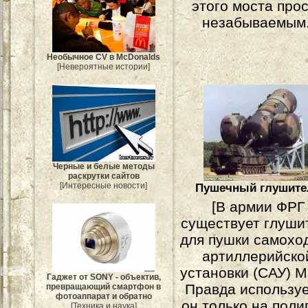
этого моста про
незабываемым.
Необычное CV в McDonalds
[Невероятные истории]
Черные и белые методы
раскрутки сайтов
Пушечный глушите
[Интересные новости]
[В армии ФРГ
существует глуши
для пушки самохо
артиллерийско
установки (САУ) M
Гаджет от SONY - объектив,
Правда использу
превращающий смартфон в
фотоаппарат и обратно
он только на поли
[Техника и наука]