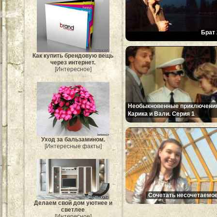
Брат 
Как купить брендовую вещь
через интернет.
[Интересное]
Необыкновенные приключени
Карика и Вали. Серия 1
Уход за бальзамином.
[Интересные факты]
Сочетать несочетаемое
Делаем свой дом уютнее и
светлее
[Интересное]