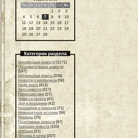
Пн
Вт
Ср
Чт
Пт
Сб
Вс
1
2
3
4
5
6
7
8
9
10
11
12
13
14
15
16
17
18
19
20
21
22
23
24
25
26
27
28
Категории раздела
Интересные новости
[1171]
Познавательные новости
[597]
Интересные факты
[338]
Новости о необычном
[58]
Надо знать
[413]
Авто новости
[217]
Происшествия
[27]
Новости спорта
[41]
Дни и праздники
[42]
География и природа
[71]
Невероятные истории
[56]
Рекорды
[25]
Позитивные новости
[97]
Хорошие новости
[103]
История
[31]
Техника и наука
[207]