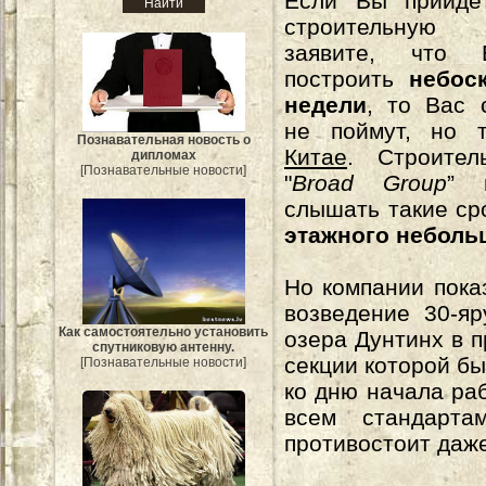
Если Вы прийдё
строительну
заявите, что
построить
небос
недели
, то Вас 
не поймут, но 
Познавательная новость о
Китае
. Строите
дипломах
[Познавательные новости]
"
Broad Group
” 
слышать такие ср
этажного неболь
Но компании пока
возведение
30-я
Как самостоятельно установить
озера Дунтинх в п
спутниковую антенну.
секции которой б
[Познавательные новости]
ко дню начала раб
всем стандарта
противостоит даж