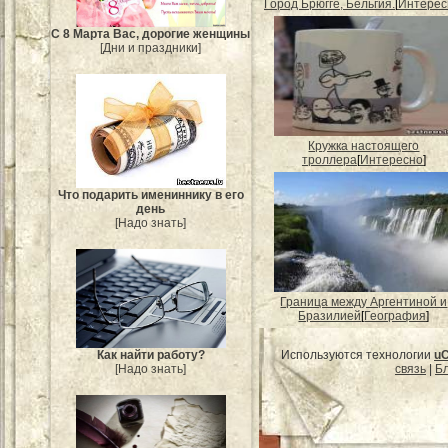
Город Брюгге, Бельгия.
[
Интерес
С 8 Марта Вас, дорогие женщины
[Дни и праздники]
Кружка настоящего
троллера
[
Интересно
]
Что подарить имениннику в его
день
[Надо знать]
Граница между Аргентиной и
Бразилией
[
География
]
Используются технологии
u
Как найти работу?
связь
|
Бл
[Надо знать]