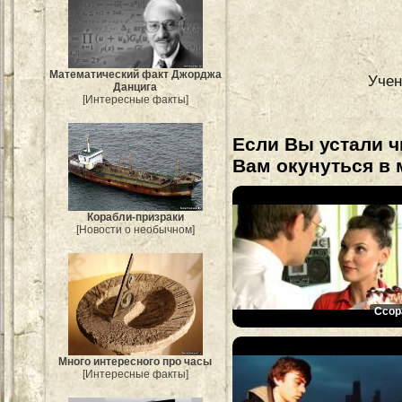
Mатематический факт Джорджа
Учен
Данцига
[Интересные факты]
Если Вы устали ч
Вам окунуться в 
Корабли-призраки
[Новости о необычном]
Ссор
Много интересного про часы
[Интересные факты]