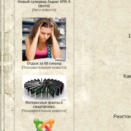
Новый суперкар Jaguar XFR-S
(фото)
[Авто новости]
1
Отдых за 60 секунд
[Познавательные новости]
Ка
Интересные факты о
смартфонах.
[Познавательные новости]
Рингтон