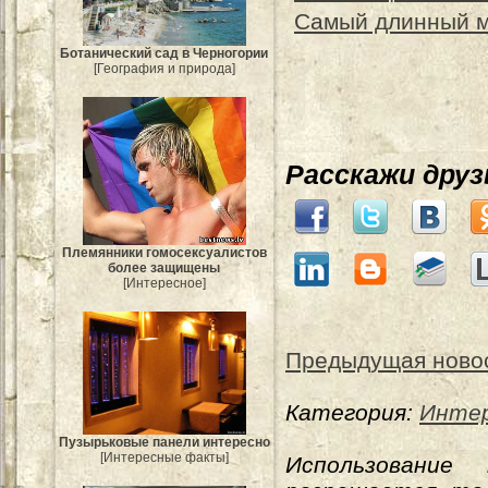
Самый длинный м
Ботанический сад в Черногории
[География и природа]
Расскажи дру
Племянники гомосексуалистов
более защищены
[Интересное]
Предыдущая ново
Категория:
Интер
Пузырьковые панели интересно
[Интересные факты]
Использование