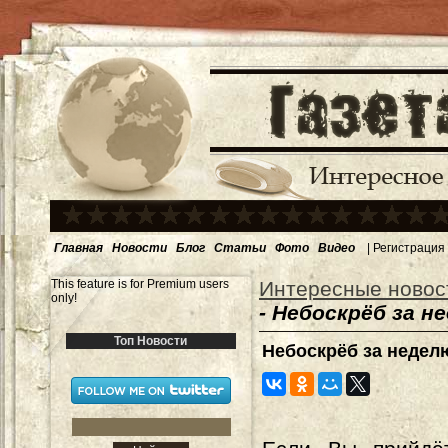
Главная
Новости
Блог
Статьи
Фото
Видео
|
Регистрация
This feature is for Premium users
Интересные новос
only!
- Небоскрёб за н
Топ Новости
Небоскрёб за недел