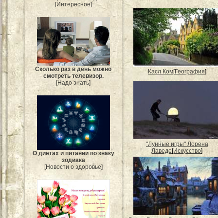
[Интересное]
Сколько раз в день можно
Касл Ком
[
География
]
смотреть телевизор.
[Надо знать]
"Лунные игры" Лорена
Лаведе
[
Искусство
]
О диетах и питании по знаку
зодиака
[Новости о здоровье]