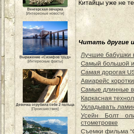
Китайцы уже не те
Венгерская овчарка
[Интересные новости]
Читать другие 
Лучшие бабушки в
Выражение «Сизифов труд»
[Интересные факты]
Самый большой и
Самая дорогая U
Авиарейс коротк
Самые длинные в
Каркасная технол
Девочка отрубила себе 2 пальца
Укладывать ламин
[Происшествия]
Усейн Болт ол
стометровке
Съемки фильма “