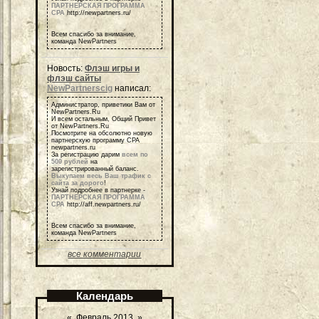
ПАРТНЕРСКАЯ ПРОГРАММА
СРА
http://newpartners.ru/
Всем спасибо за внимание,
команда NewPartners
Новость:
Флэш игры и
флэш сайты
NewPartnerscig
написал:
Администратор, приветики Вам от
NewPartners.Ru
И всем остальным, Общий Привет
от NewPartners.Ru
Посмотрите на обсолютно новую
партнерскую программу СРА
newpartners.ru
За регистрацию дарим
всем по
500 рублей
на
зарегистрированный баланс.
Выкупаем весь Ваш трафик с
сайта за дорого
!
Узнай подробнее в партнерке -
ПАРТНЕРСКАЯ ПРОГРАММА
СРА
http://aff.newpartners.ru/
Всем спасибо за внимание,
команда NewPartners
все комментарии
Календарь
«
Февраль 2013
»