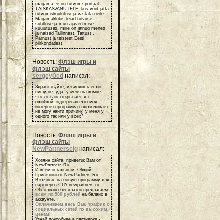
magama.ee on tutvumisportaal
TÄISKASVANUTELE, kus võid jätta
tutvumiskuulutusi ja vastata neile.
Magamaklubis leiad tutvuse,
suhtluse ja muu ajaveetmise
kuulutused, mille on jätnud mehed
ja naised Tallinnast, Tartust ,
Pärnust ja teistest Eesti
piirkondadest.
Новость:
Флэш игры и
флэш сайты
sergeyGed
написал:
Здравствуйте, извиняюсь если
пишу не туда, у меня на компе
что-то сайт открывается с
ошибкой подозреваю что моя
интернет-программа подглючивает
не могу найти причину, у меня у
одного так или у всех?
Новость:
Флэш игры и
флэш сайты
NewPartnerscig
написал:
Хозяин сайта, приветик Вам от
NewPartners.Ru
И всем остальным, Общий
Приветики от NewPartners.Ru
Взгляньте на новую программу для
партнеров СРА newpartners.ru
Обсолютно бесплатно предлагаем
всем по 500 рублей
на баланс в
аккаунте.
Оплачиваем весь Ваш трафик с
социальных сетей по высоким
ценам
!
Узнай подробнее в партнерке -