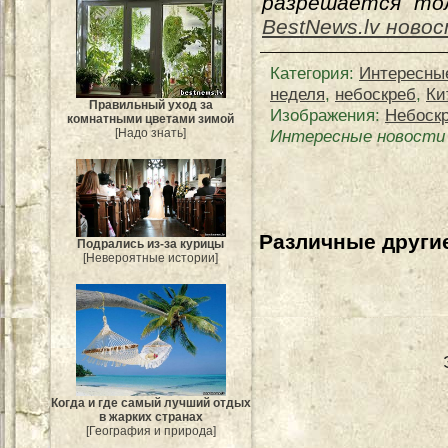
разрешается тол
BestNews.lv ново
Категория
:
Интересны
неделя
,
небоскреб
,
Ки
Правильный уход за
Изображения:
Небоскр
комнатными цветами зимой
[Надо знать]
Интересные новости 
Различные другие
Подрались из-за курицы
[Невероятные истории]
Когда и где самый лучший отдых
в жарких странах
[География и природа]