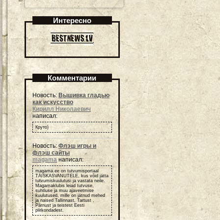
Интересно
Комментарии
Новость:
Вышивка гладью
как искусство
Кирилл Николаевич
написал:
Круто)
Новость:
Флэш игры и
флэш сайты
magama
написал:
magama.ee on tutvumisportaal
TÄISKASVANUTELE, kus võid jätta
tutvumiskuulutusi ja vastata neile.
Magamaklubis leiad tutvuse,
suhtluse ja muu ajaveetmise
kuulutused, mille on jätnud mehed
ja naised Tallinnast, Tartust ,
Pärnust ja teistest Eesti
piirkondadest.