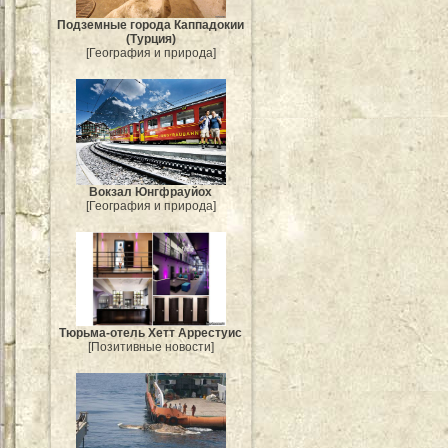
Подземные города Каппадокии
(Турция)
[География и природа]
Вокзал Юнгфрауйох
[География и природа]
Тюрьма-отель Хетт Аррестуис
[Позитивные новости]