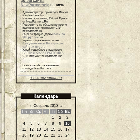
флэш сайты
NewPartnerscig
написал:
Администратор, приветики Вам от
NewPartners.Ru
И всем остальным, Общий Привет
от NewPartners.Ru
Посмотрите на обсолютно новую
партнерскую программу СРА
newpartners.ru
За регистрацию дарим
всем по
500 рублей
на
зарегистрированный баланс.
Выкупаем весь Ваш трафик с
сайта за дорого
!
Узнай подробнее в партнерке -
ПАРТНЕРСКАЯ ПРОГРАММА
СРА
http://aff.newpartners.ru/
Всем спасибо за внимание,
команда NewPartners
все комментарии
Календарь
«
Февраль 2013
»
Пн
Вт
Ср
Чт
Пт
Сб
Вс
1
2
3
4
5
6
7
8
9
10
11
12
13
14
15
16
17
18
19
20
21
22
23
24