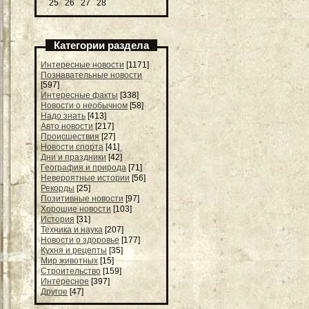
25
26
27
28
Категории раздела
Интересные новости
[1171]
Познавательные новости
[597]
Интересные факты
[338]
Новости о необычном
[58]
Надо знать
[413]
Авто новости
[217]
Происшествия
[27]
Новости спорта
[41]
Дни и праздники
[42]
География и природа
[71]
Невероятные истории
[56]
Рекорды
[25]
Позитивные новости
[97]
Хорошие новости
[103]
История
[31]
Техника и наука
[207]
Новости о здоровье
[177]
Кухня и рецепты
[35]
Мир животных
[15]
Строительство
[159]
Интересное
[397]
Другое
[47]