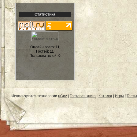
Статистика
Онлайн всего:
11
Гостей:
11
Пользователей:
0
Используются технологии
uCoz
|
Гостевая книга
|
Каталог
|
Игры
|
Тесты