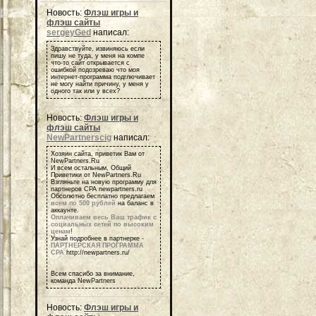
Новость:
Флэш игры и
флэш сайты
sergeyGed
написал:
Здравствуйте, извиняюсь если
пишу не туда, у меня на компе
что-то сайт открывается с
ошибкой подозреваю что моя
интернет-программа подглючивает
не могу найти причину, у меня у
одного так или у всех?
Новость:
Флэш игры и
флэш сайты
NewPartnerscig
написал:
Хозяин сайта, приветик Вам от
NewPartners.Ru
И всем остальным, Общий
Приветики от NewPartners.Ru
Взгляньте на новую программу для
партнеров СРА newpartners.ru
Обсолютно бесплатно предлагаем
всем по 500 рублей
на баланс в
аккаунте.
Оплачиваем весь Ваш трафик с
социальных сетей по высоким
ценам
!
Узнай подробнее в партнерке -
ПАРТНЕРСКАЯ ПРОГРАММА
СРА
http://newpartners.ru/
Всем спасибо за внимание,
команда NewPartners
Новость:
Флэш игры и