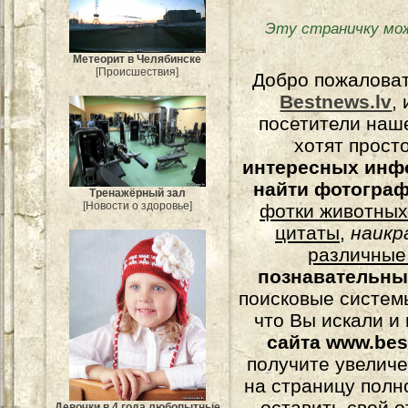
Эту страничку мо
Метеорит в Челябинске
[Происшествия]
Добро пожалова
Bestnews.lv
,
посетители наш
хотят прост
интересных инф
найти фотогра
Тренажёрный зал
[Новости о здоровье]
фотки животных
цитаты
,
наикр
различные
познавательны
поисковые системы
что Вы искали и
сайта www.bes
получите увеличе
на страницу полн
оставить свой о
Девочки в 4 года любопытные