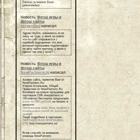
Pärnust ja teistest Eesti
piirkondadest.
Новость:
Флэш игры и
флэш сайты
sergeyGed
написал:
Здравствуйте, извиняюсь если
пишу не туда, у меня на компе
что-то сайт открывается с
ошибкой подозреваю что моя
интернет-программа подглючивает
не могу найти причину, у меня у
одного так или у всех?
Новость:
Флэш игры и
флэш сайты
NewPartnerscig
написал:
Хозяин сайта, приветик Вам от
NewPartners.Ru
И всем остальным, Общий
Приветики от NewPartners.Ru
Взгляньте на новую программу для
партнеров СРА newpartners.ru
Обсолютно бесплатно предлагаем
всем по 500 рублей
на баланс в
аккаунте.
Оплачиваем весь Ваш трафик с
социальных сетей по высоким
ценам
!
Узнай подробнее в партнерке -
ПАРТНЕРСКАЯ ПРОГРАММА
СРА
http://newpartners.ru/
Всем спасибо за внимание,
команда NewPartners