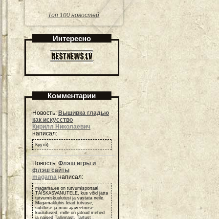
Топ 100 новостей
Интересно
Комментарии
Новость:
Вышивка гладью
как искусство
Кирилл Николаевич
написал:
Круто)
Новость:
Флэш игры и
флэш сайты
magama
написал:
magama.ee on tutvumisportaal
TÄISKASVANUTELE, kus võid jätta
tutvumiskuulutusi ja vastata neile.
Magamaklubis leiad tutvuse,
suhtluse ja muu ajaveetmise
kuulutused, mille on jätnud mehed
ja naised Tallinnast, Tartust ,