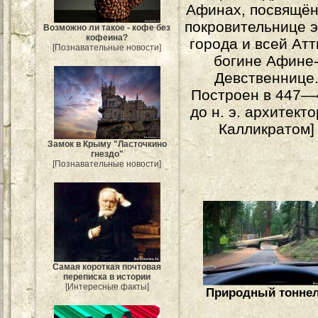
Афинах, посвящё
покровительнице э
Возможно ли такое - кофе без
кофеина?
города и всей Атт
[Познавательные новости]
богине Афине
Девственнице
Построен в 447—
до н. э. архитект
Калликратом]
Замок в Крыму "Ласточкино
гнездо"
[Познавательные новости]
Самая короткая почтовая
переписка в истории
[Интересные факты]
Природный тонне