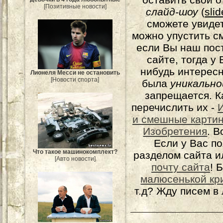
[Позитивные новости]
слайд-шоу
(
sli
сможете увидет
можно упустить с
если Вы наш пос
сайте, тогда у
нибудь интерес
Лионеля Месси не остановить
[Новости спорта]
была
уникально
запрещается. К
перечислить их -
и смешные карти
Изобретения
. 
Если у Вас п
Что такое машинокомплект?
разделом сайта и
[Авто новости]
почту сайта
! 
малюсенькой кр
т.д? Жду писем в