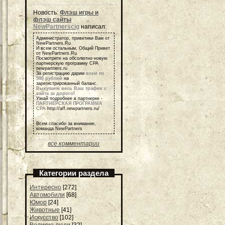
Новость:
Флэш игры и
флэш сайты
NewPartnerscig
написал:
Администратор, приветики Вам от
NewPartners.Ru
И всем остальным, Общий Привет
от NewPartners.Ru
Посмотрите на обсолютно новую
партнерскую программу СРА
newpartners.ru
За регистрацию дарим
всем по
500 рублей
на
зарегистрированный баланс.
Выкупаем весь Ваш трафик с
сайта за дорого
!
Узнай подробнее в партнерке -
ПАРТНЕРСКАЯ ПРОГРАММА
СРА
http://aff.newpartners.ru/
Всем спасибо за внимание,
команда NewPartners
все комментарии
Категории раздела
Интересно
[272]
Автомобили
[68]
Юмор
[24]
Животные
[41]
Искусство
[102]
Великие люди
[32]