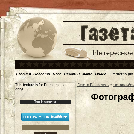
Главная
Новости
Блог
Статьи
Фото
Видео
|
Регистрация
This feature is for Premium users
Газета Bestnews.lv
»
Фотоальбо
only!
Фотограф
Топ Новости