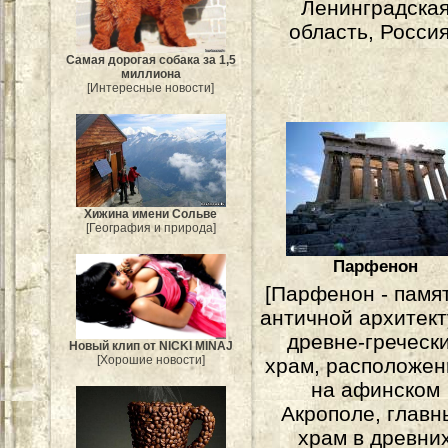
Ленинградска
область, Россия
Самая дорогая собака за 1,5
миллиона
[Интересные новости]
Хижина имени Сольве
[География и природа]
Парфенон
[Парфенон - памя
античной архитект
древне-греческ
Новый клип от NICKI MINAJ
[Хорошие новости]
храм, расположе
на афинском
Акрополе, главн
храм в древни