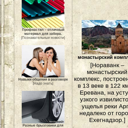
Профнастил – отличный
материал для забора.
[Познавательные новости]
монастырский комп
[Нораванк –
монастырский
комплекс, построе
Навыки общения в разговоре
[Надо знать]
в 13 веке в 122 к
Еревана, на уст
узкого извилист
ущелья реки Ар
недалеко от гор
Ехегнадзор.]
Разные брызговики для