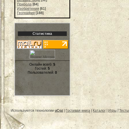
Природа
[84]
Изобретения
[61]
География
[188]
Статистика
Онлайн всего:
5
Гостей:
5
Пользователей:
0
Используются технологии
uCoz
|
Гостевая книга
|
Каталог
|
Игры
|
Тесты