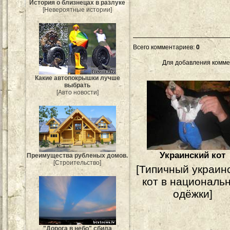
История о близнецах в разлуке
[Невероятные истории]
Всего комментариев
:
0
Для добавления комме
Какие автопокрышки лучше
выбрать
[Авто новости]
Украинский кот
Преимущества рубленых домов.
[Строительство]
[Типичный украин
кот в националь
одёжки]
"Дорога в небо" сбила