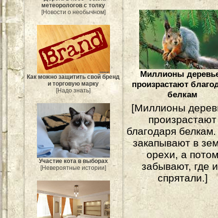
метеорологов с толку
[Новости о необычном]
Миллионы деревь
Как можно защитить свой бренд
произрастают благо
и торговую марку
[Надо знать]
белкам
[Миллионы дерев
произрастают
благодаря белкам.
закапывают в зе
орехи, а пото
Участие кота в выборах
забывают, где 
[Невероятные истории]
спрятали.]