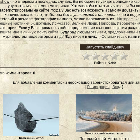
show
), но в первом и последних случаях Вы не сможете увидеть описание кар
упустить смысл самого материала. Хотелось бы отметить, что если Вы 
зарегистрированы на сайте, тогда у Вас есть возможность и самому добавит
Конечно желательно, чтобы она была
уникальной в интернете
, но и под
тегорий в разделе фотографии немного, можно перечислить их -
Интересные
ешные картинки
,
Животные
,
Искусство
,
Великие Люди
,
Природа
,
Изобретени
категории. Если у Вас появилось любое предложение связанное с этим раздел
ишите мне в личную почту сайта
! Буду рад любым
отзывам, предложениям и 
журналистом, модератором и т.д? Жду писем в
личку
:) Оставайтесь с нами и
Рейтинг
:
0.0
/
0
его комментариев
:
0
Для добавления комментарии необходимо зарегистрироваться или зай
[
Регистрация
|
Вход
]
Белогорский монастырь
Каменный стол
[Пермский край. Автор фото: