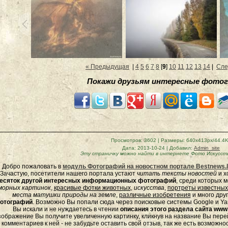
« Предыдущая
|
4
5
6
7
8
[
9
]
10
11
12
13
14
|
Сле
Покажи друзьям интересные фотог
Просмотров
: 3602 |
Размеры
: 640x413px/44.4
Дата
: 2013-10-24 |
Добавил
:
Admin_site
Эту страничку можно найти в интернете
Фото Искусств
Добро пожаловать в
модуль Фотографий на новостном портале Bestnews.l
Зачастую, посетители нашего портала устают
читать тексты новостей
и х
есяток другой интересных информационных фотографий
, среди которых 
морных
картинок
,
красивые фотки животных
,
искусства
,
портреты известных
места матушки природы на земле
,
различные изобретения
и много дру
отографий
. Возможно Вы попали сюда через поисковые системы Google и Yan
Вы искали и не нуждаетесь в чтении
описания этого раздела сайта www.
зображение Вы получите увеличенную картинку, кликнув на название Вы пер
комментариев к ней - не забудьте оставить свой отзыв, так же есть возможно