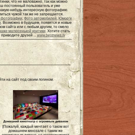
тинки, что не маловажно, так как можно
наш постоянный пользователь и уже
ь какую-нибудь интересную фотографию.
елиться чужой так же не запрещается.
 фотографии
,
Фото автомобилей
,
Юмор и
я
. Возможно в будущем, появятся и новые
ом сайта или с любым другим, то смело
даже малюсенькой критики
. Хотите стать
 приводите друзей ...
www.bestnews.lv
ти на сайт под своим логином.
Домашний кинотеатр с огромным диваном
[Пожалуй, каждый мечтает о таком вот
домашнем кинозале с таким же