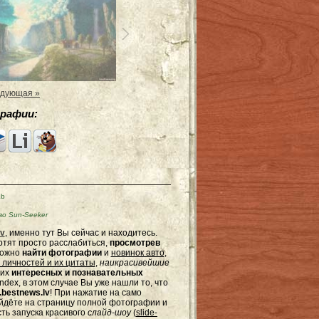
дующая »
рафии:
Kb
о Sun-Seeker
v
, именно тут Вы сейчас и находитесь.
отят просто расслабиться,
просмотрев
можно
найти фотографии
и
новинок авто
,
 личностей и их цитаты
,
наикрасивейшие
гих
интересных и познавательных
dex, в этом случае Вы уже нашли то, что
bestnews.lv
! При нажатие на само
ейдёте на страницу полной фотографии и
сть запуска красивого
слайд-шоу
(
slide-