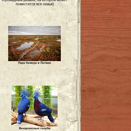
огромадным диване, на котором может
поместится вся семья]
Парк Кемери в Латвии
Венценосные голуби