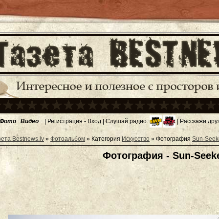
Фото
Видео
|
Регистрация
-
Вход
| Слушай радио:
| Расскажи дру
зета Bestnews.lv
»
Фотоальбом
» Категория
Искусство
» Фотография
Sun-Seek
Фотография - Sun-Seek