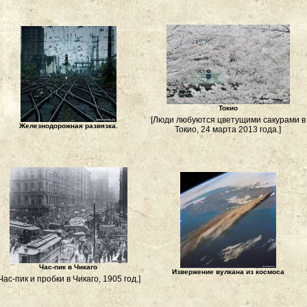
Токио
[Люди любуются цветущими сакурами в
Железнодорожная развязка.
Токио, 24 марта 2013 года.]
Час-пик в Чикаго
Извержение вулкана из космоса
Час-пик и пробки в Чикаго, 1905 год.]