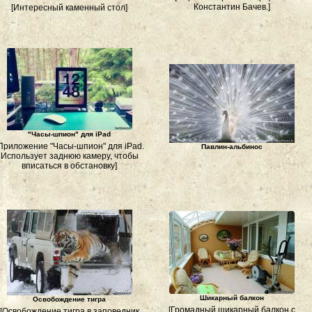
Константин Бачев.]
[Интересный каменный стол]
"Часы-шпион" для iPad
Приложение "Часы-шпион" для iPad.
Павлин-альбинос
Использует заднюю камеру, чтобы
вписаться в обстановку]
Шикарный балкон
Освобождение тигра
[Громадный шикарный балкон с
[Освобождение тигра в заповедник