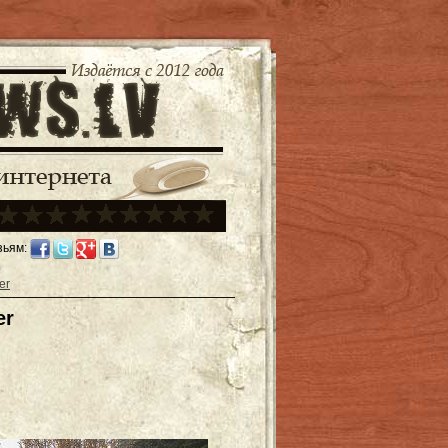
зьям:
er
er