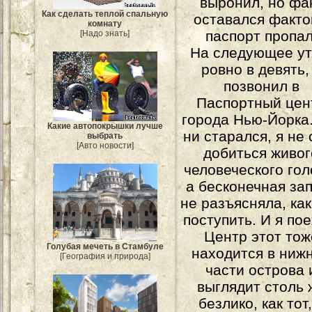
выронил, но фа
Как сделать теплой спальную
оставался факто
комнату
паспорт пропал
[Надо знать]
На следующее ут
ровно в девять,
позвонил в
Паспортный цен
города Нью-Йорка.
Какие автопокрышки лучше
ни старался, я не 
выбрать
[Авто новости]
добиться живог
человеческого гол
а бесконечная за
не разъясняла, ка
поступить. И я пое
Центр этот тож
Голубая мечеть в Стамбуле
находится в ниж
[География и природа]
части острова 
выглядит столь 
безлико, как тот,