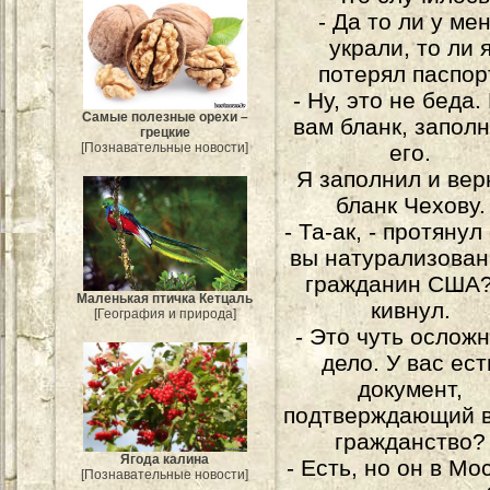
- Да то ли у ме
украли, то ли 
потерял паспор
- Ну, это не беда.
Самые полезные орехи –
вам бланк, запол
грецкие
[Познавательные новости]
его.
Я заполнил и вер
бланк Чехову.
- Та-ак, - протянул 
вы натурализова
гражданин США?
Маленькая птичка Кетцаль
кивнул.
[География и природа]
- Это чуть ослож
дело. У вас ест
документ,
подтверждающий 
гражданство?
Ягода калина
- Есть, но он в Мо
[Познавательные новости]