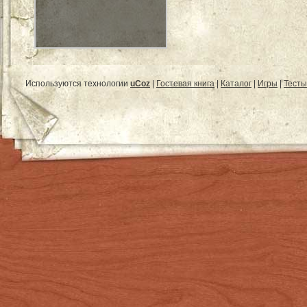
Используются технологии
uCoz
|
Гостевая книга
|
Каталог
|
Игры
|
Тесты