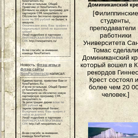
NewPartners.Ru
Доминиканский кре
И всем остальным, Общий
Приветики от NewPartners.Ru
Взгляньте на новую программу для
[Филиппински
партнеров СРА newpartners.ru
Обсолютно бесплатно предлагаем
студенты,
всем по 500 рублей
на баланс в
аккаунте.
Оплачиваем весь Ваш трафик с
преподаватели
социальных сетей по высоким
ценам
!
работники
Узнай подробнее в партнерке -
ПАРТНЕРСКАЯ ПРОГРАММА
Университета Сан
СРА
http://newpartners.ru/
Томас сделал
Всем спасибо за внимание,
команда NewPartners
Доминиканский кр
который вошел в К
Новость:
Флэш игры и
флэш сайты
рекордов Гиннес
NewPartnerscig
написал:
Крест состоял 
Администратор, приветики Вам от
NewPartners.Ru
более чем 20 0
И всем остальным, Общий Привет
от NewPartners.Ru
человек.]
Посмотрите на обсолютно новую
партнерскую программу СРА
newpartners.ru
За регистрацию дарим
всем по
500 рублей
на
зарегистрированный баланс.
Выкупаем весь Ваш трафик с
сайта за дорого
!
Узнай подробнее в партнерке -
ПАРТНЕРСКАЯ ПРОГРАММА
СРА
http://aff.newpartners.ru/
Всем спасибо за внимание,
команда NewPartners