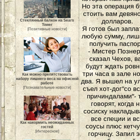
Но эта операция б
стоить вам девян
долларов.
Стеклянный балкон на Sears
Tower
Я готов был запла
[Позитивные новости]
любую сумму, лиш
получить паспор
- Мистер Познер,
сказал Чехов, в
будут ждать ровн
три часа в зале н
Как можно препятствовать
набору лишнего веса на офисной
два. Я вышел на у
работе
съел хот-дог"со в
[Познавательные новости]
причиндалами"- 
говорят, когда 
сосиску наклады
все специи и в
Как накормить неожиданных
соусы плюс кетчу
гостей
[Интересное]
горчицу. Запил э