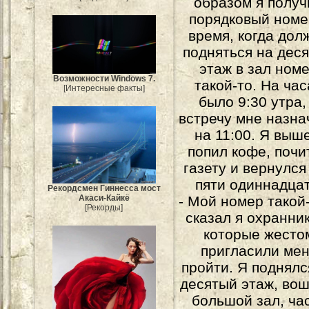
образом я получ
порядковый номе
время, когда дол
подняться на дес
этаж в зал ном
Возможности Windows 7.
такой-то. На час
[Интересные факты]
было 9:30 утра,
встречу мне назна
на 11:00. Я выш
попил кофе, почи
газету и вернулся
пяти одиннадцат
Рекордсмен Гиннесса мост
- Мой номер такой-
Акаси-Кайкё
[Рекорды]
сказал я охранни
которые жесто
пригласили ме
пройти. Я поднялс
десятый этаж, вош
большой зал, ча