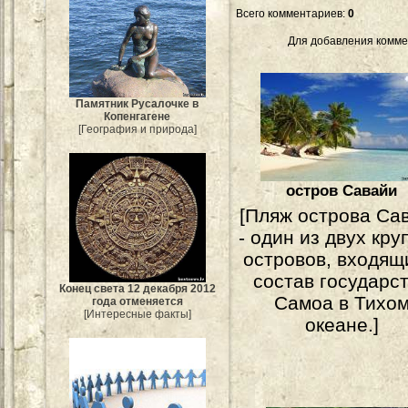
Всего комментариев
:
0
Для добавления комме
Памятник Русалочке в
Копенгагене
[География и природа]
остров Савайи
[Пляж острова Са
- один из двух кру
островов, входящ
состав государс
Конец света 12 декабря 2012
Самоа в Тихо
года отменяется
[Интересные факты]
океане.]