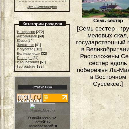
все комментарии
Семь сестер
Категории раздела
[Семь сестер - гр
Интересно
[272]
меловых скал,
Автомобили
[68]
Юмор
[24]
государственный 
Животные
[41]
в Великобритани
Искусство
[102]
Великие люди
[32]
Расположены С
Природа
[84]
сестер вдоль
Изобретения
[61]
География
[188]
побережья Ла-Ма
в Восточном
Суссексе.]
Статистика
Онлайн всего:
12
Гостей:
12
Пользователей:
0