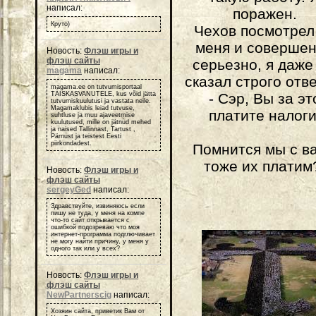
написал:
поражен.
Круто)
Чехов посмотрел
меня и соверше
Новость:
Флэш игры и
флэш сайты
серьезно, я даже
magama
написал:
сказал строго отве
magama.ee on tutvumisportaal
TÄISKASVANUTELE, kus võid jätta
- Сэр, Вы за эт
tutvumiskuulutusi ja vastata neile.
Magamaklubis leiad tutvuse,
платите налоги
suhtluse ja muu ajaveetmise
kuulutused, mille on jätnud mehed
ja naised Tallinnast, Tartust ,
Pärnust ja teistest Eesti
piirkondadest.
Помнится мы с в
тоже их платим
Новость:
Флэш игры и
флэш сайты
sergeyGed
написал:
Здравствуйте, извиняюсь если
пишу не туда, у меня на компе
что-то сайт открывается с
ошибкой подозреваю что моя
интернет-программа подглючивает
не могу найти причину, у меня у
одного так или у всех?
Новость:
Флэш игры и
флэш сайты
NewPartnerscig
написал:
Хозяин сайта, приветик Вам от