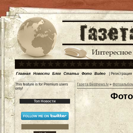
Главная
Новости
Блог
Статьи
Фото
Видео
|
Регистрация
This feature is for Premium users
Газета Bestnews.lv
»
Фотоальбо
only!
Фото
Топ Новости