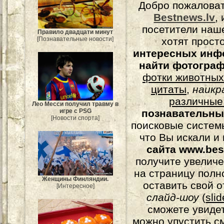
Добро пожалова
Bestnews.lv
,
посетители наш
Правило двадцати минут
хотят прост
[Познавательные новости]
интересных инф
найти фотогра
фотки животных
цитаты
,
наикр
различные
Лео Месси получил травму в
игре с PSG
познавательны
[Новости спорта]
поисковые системы
что Вы искали и
сайта www.bes
получите увеличе
на страницу полн
Женщины Финляндии.
оставить свой о
[Интересное]
слайд-шоу
(
sli
сможете увидет
можно упустить с