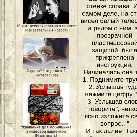
стенке справа. И
самом деле, на с
висел белый теле
10 интересных фактов о гипнозе
а рядом с ним, 
[Познавательные новости]
прозрачной
пластмассово
защитой, был
прикреплена
инструкция.
Начиналась она т
Скучно? Что делать?
[Интересное]
1. Поднимите тру
2. Услышав гуд
нажмите цифру "
3. Услышав сло
"говорите", четк
ясно изложите с
вопрос..."
Украшение для мобильника
И так далее. Та
виниловой наклейкой
[Надо знать]