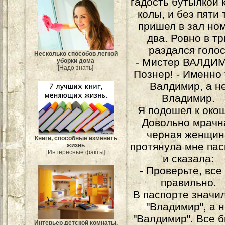
гадость бутылкой 
колы, и без пяти 
пришел в зал но
два. Ровно в тр
раздался голос
Несколько способов легкой
- Мистер ВАЛДИ
уборки дома
[Надо знать]
Познер! - Именно 
Валдимир, а н
Владимир.
Я подошел к окош
Довольно мрачн
черная женщин
Книги, способные изменить
протянула мне пас
жизнь
[Интересные факты]
и сказала:
- Проверьте, все
правильно.
В паспорте значи
"Владимир", а 
"Валдимир". Все 
Интерьер детской комнаты.