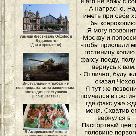
я его не вожу с со
- А напрасно. Н
иметь при себе х
бы ксерокопию
- Я могу позвонит
Москву и попроси
Зимний фестиваль Gőzölgő в
Будапеште
чтобы прислали м
[Дни и праздники]
гостиницу копию
факсу-поеду, полу
вернусь к вам.
- Отлично, буду жд
- сказал Чехов
Виртуальный «грабёж » и
Я тут же позвон
перепродажа танка закончилась
плохо для преступника
помчался в гостин
[Происшествия]
где факс уже жд
меня. Схватив е
вернулся в
Паспортный цент
половине первог
В Американской школе