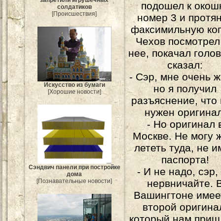
запретили игрушечных
подошел к окош
солдатиков
[Происшествия]
номер 3 и протя
факсимильную ко
Чехов посмотрел
нее, покачал голо
сказал:
- Сэр, мне очень ж
Искусство из бумаги
но я получил
[Хорошие новости]
разъяснение, что
нужен оригинал
- Но оригинал 
Москве. Не могу 
лететь туда, не и
паспорта!
Сэндвич панели при постройке
- И не надо, сэр,
дома
нервничайте. 
[Познавательные новости]
Вашингтоне имее
второй оригина
который нам приш