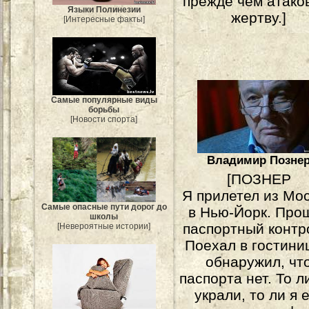
прежде чем атако
Языки Полинезии
жертву.]
[Интересные факты]
Самые популярные виды
борьбы
[Новости спорта]
Владимир Позне
[ПОЗНЕР
Я прилетел из Мо
Самые опасные пути дорог до
в Нью-Йорк. Про
школы
паспортный контр
[Невероятные истории]
Поехал в гостини
обнаружил, чт
паспорта нет. То л
украли, то ли я 