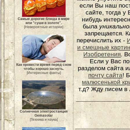
если Вы наш пос
сайте, тогда у
нибудь интерес
Самые дорогие блюда в мире
или "суши в золоте".
была
уникально
[Невероятные истории]
запрещается. К
перечислить их -
и смешные карти
Изобретения
. 
Если у Вас п
Как провести время перед сном
разделом сайта и
чтобы хорошо заснуть.
[Интересные факты]
почту сайта
! 
малюсенькой кр
т.д? Жду писем в
Солнечная электростанция
Gemasolar
[Техника и наука]