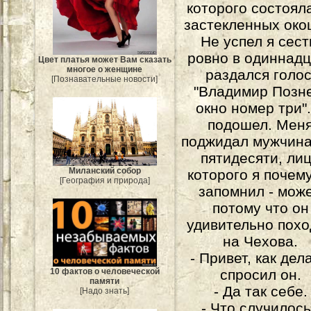
которого состоял
застекленных око
Не успел я сест
ровно в одиннадц
Цвет платья может Вам сказать
многое о женщине
раздался голос
[Познавательные новости]
"Владимир Позн
окно номер три"
подошел. Мен
поджидал мужчина
пятидесяти, ли
Миланский собор
которого я почем
[География и природа]
запомнил - може
потому что он
удивительно пох
на Чехова.
- Привет, как дела
10 фактов о человеческой
спросил он.
памяти
- Да так себе.
[Надо знать]
- Что случилос