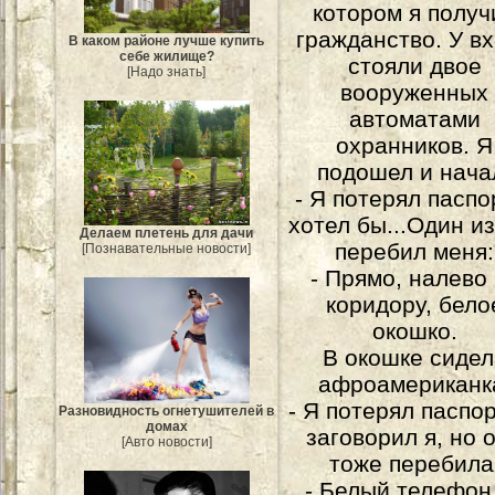
котором я получ
гражданство. У в
В каком районе лучше купить
себе жилище?
стояли двое
[Надо знать]
вооруженных
автоматами
охранников. Я
подошел и нача
- Я потерял паспо
хотел бы...Один и
Делаем плетень для дачи
перебил меня:
[Познавательные новости]
- Прямо, налево
коридору, бело
окошко.
В окошке сидел
афроамериканк
- Я потерял паспорт
Разновидность огнетушителей в
домах
заговорил я, но 
[Авто новости]
тоже перебила
- Белый телефон