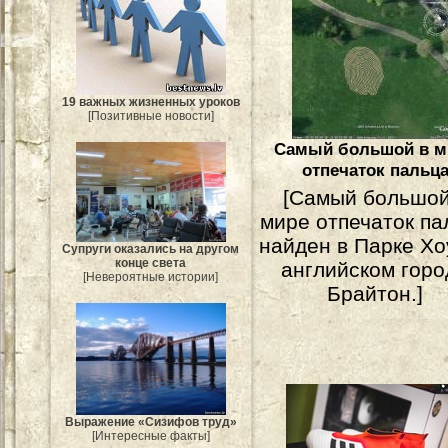
19 важных жизненных уроков
[Позитивные новости]
Самый большой в м
отпечаток пальц
[Самый большой
мире отпечаток па
найден в Парке Хо
Супруги оказались на другом
конце света
английском горо
[Невероятные истории]
Брайтон.]
Выражение «Сизифов труд»
[Интересные факты]