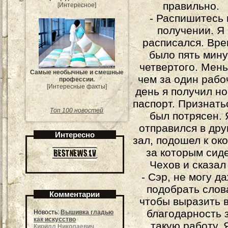
правильно.
[Интересное]
- Распишитесь 
получении. Я
расписался. Вр
было пять мину
четвертого. Мен
Самые необычные и смешные
чем за один рабо
профессии.
[Интересные факты]
день я получил н
паспорт. Признать
Топ 100 новостей
был потрясен. 
отправился в дру
Интересно
зал, подошел к ок
за которым сид
Чехов и сказал 
- Сэр, не могу д
подобрать слов
Комментарии
чтобы выразить 
благодарность 
Новость:
Вышивка гладью
как искусство
такую работу. 
Кирилл Николаевич