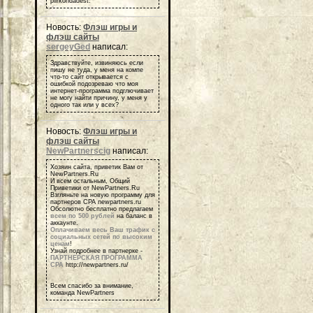
piirkondadest.
Новость:
Флэш игры и
флэш сайты
sergeyGed
написал:
Здравствуйте, извиняюсь если
пишу не туда, у меня на компе
что-то сайт открывается с
ошибкой подозреваю что моя
интернет-программа подглючивает
не могу найти причину, у меня у
одного так или у всех?
Новость:
Флэш игры и
флэш сайты
NewPartnerscig
написал:
Хозяин сайта, приветик Вам от
NewPartners.Ru
И всем остальным, Общий
Приветики от NewPartners.Ru
Взгляньте на новую программу для
партнеров СРА newpartners.ru
Обсолютно бесплатно предлагаем
всем по 500 рублей
на баланс в
аккаунте.
Оплачиваем весь Ваш трафик с
социальных сетей по высоким
ценам
!
Узнай подробнее в партнерке -
ПАРТНЕРСКАЯ ПРОГРАММА
СРА
http://newpartners.ru/
Всем спасибо за внимание,
команда NewPartners