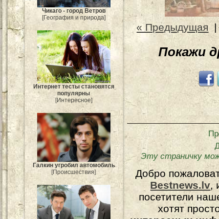
Чикаго - город Ветров
[География и природа]
« Предыдущая
Покажи 
Интернет тесты становятся
популярны
[Интересное]
Пр
Эту страничку мож
Галкин угробил автомобиль
Добро пожалова
[Происшествия]
Bestnews.lv
,
посетители наш
хотят прост