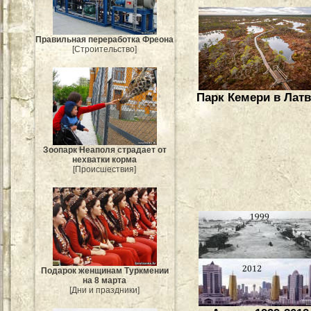
Правильная переработка Фреона
[Строительство]
Парк Кемери в Лат
Зоопарк Неаполя страдает от
нехватки корма
[Происшествия]
Подарок женщинам Туркмении
на 8 марта
[Дни и праздники]