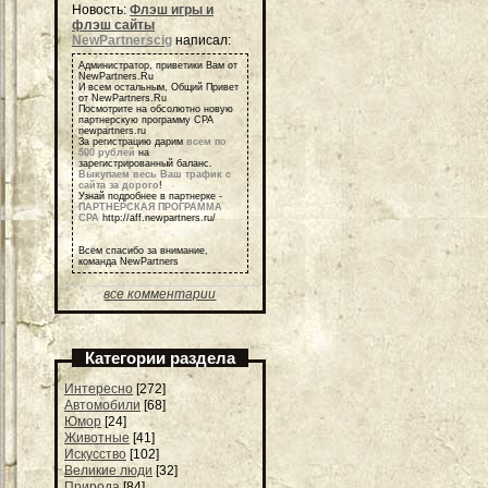
Новость:
Флэш игры и
флэш сайты
NewPartnerscig
написал:
Администратор, приветики Вам от
NewPartners.Ru
И всем остальным, Общий Привет
от NewPartners.Ru
Посмотрите на обсолютно новую
партнерскую программу СРА
newpartners.ru
За регистрацию дарим
всем по
500 рублей
на
зарегистрированный баланс.
Выкупаем весь Ваш трафик с
сайта за дорого
!
Узнай подробнее в партнерке -
ПАРТНЕРСКАЯ ПРОГРАММА
СРА
http://aff.newpartners.ru/
Всем спасибо за внимание,
команда NewPartners
все комментарии
Категории раздела
Интересно
[272]
Автомобили
[68]
Юмор
[24]
Животные
[41]
Искусство
[102]
Великие люди
[32]
Природа
[84]