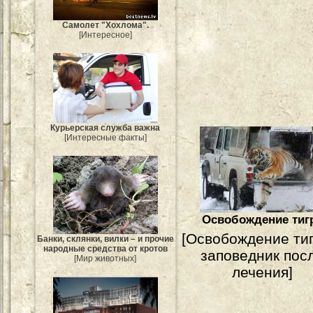
Самолет "Хохлома".
[Интересное]
Курьерская служба важна
[Интересные факты]
Освобождение тиг
[Освобождение тиг
Банки, склянки, вилки – и прочие
народные средства от кротов
заповедник пос
[Мир животных]
лечения]