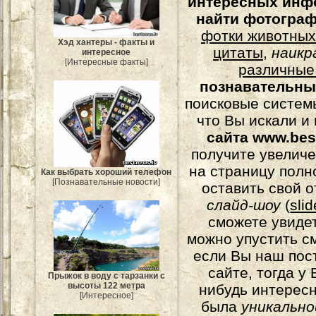
интересных инф
найти фотогра
фотки животных
Хэд хантеры - факты и
цитаты
,
наикр
интересное
[Интересные факты]
различные
познавательны
поисковые системы
что Вы искали и
сайта www.bes
получите увеличе
на страницу полн
Как выбрать хороший телефон
[Познавательные новости]
оставить свой о
слайд-шоу
(
sli
сможете увидет
можно упустить с
если Вы наш пос
сайте, тогда у
Прыжок в воду с тарзанки с
высоты 122 метра
нибудь интерес
[Интересное]
была
уникально