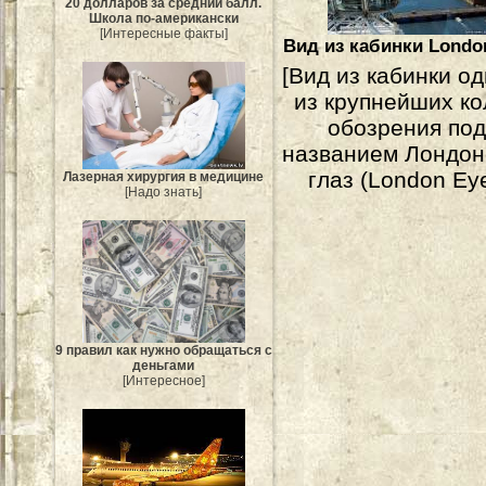
20 долларов за средний балл.
Школа по-американски
[Интересные факты]
Вид из кабинки Londo
[Вид из кабинки о
из крупнейших ко
обозрения по
названием Лондон
глаз (London Eye
Лазерная хирургия в медицине
[Надо знать]
9 правил как нужно обращаться с
деньгами
[Интересное]