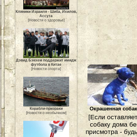
Клиники Израиля - Шиба, Ихилов,
Ассута
[Новости о здоровье]
Дэвид Бэкхем поддержит имидж
футбола в Китае
[Новости спорта]
Окрашенная соба
Корабли-призраки
[Новости о необычном]
[Если оставляе
собаку дома бе
присмотра - буд