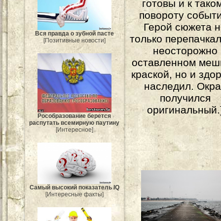
готовы и к тако
повороту событи
Герой сюжета 
Вся правда о зубной пасте
только перепачкал
[Позитивные новости]
неосторожно
оставленном меш
краской, но и здо
наследил. Окра
получился
оригинальный.
Рособразование берется
распутать всемирную паутину
[Интересное]
Самый высокий показатель IQ
[Интересные факты]