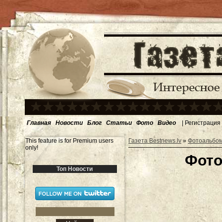
Главная
Новости
Блог
Статьи
Фото
Видео
|
Регистрация
This feature is for Premium users
Газета Bestnews.lv
»
Фотоальбо
only!
Фото
Топ Новости