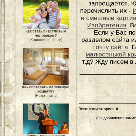
запрещается. К
перечислить их -
и смешные карти
Изобретения
. 
Если у Вас п
Как стать счастливым
человеком?
разделом сайта и
[Хорошие новости]
почту сайта
! 
малюсенькой кр
т.д? Жду писем в
Как обставить маленькую
комнату?
[Надо знать]
Всего комментариев
:
0
Для добавления комме