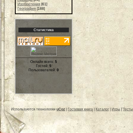
Изобретения
[61]
География
[188]
Статистика
Онлайн всего:
5
Гостей:
5
Пользователей:
0
Используются технологии
uCoz
|
Гостевая книга
|
Каталог
|
Игры
|
Тесты