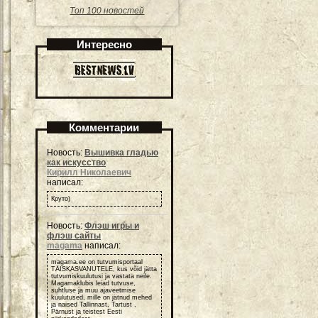
Топ 100 новостей
Интересно
Комментарии
Новость:
Вышивка гладью
как искусство
Кирилл Николаевич
написал:
Круто)
Новость:
Флэш игры и
флэш сайты
magama
написал:
magama.ee on tutvumisportaal
TÄISKASVANUTELE, kus võid jätta
tutvumiskuulutusi ja vastata neile.
Magamaklubis leiad tutvuse,
suhtluse ja muu ajaveetmise
kuulutused, mille on jätnud mehed
ja naised Tallinnast, Tartust ,
Pärnust ja teistest Eesti