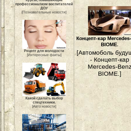
Курсы, повышающие
профессионализм воспитателей
ДОУ
[Познавательные новости]
Концепт-кар Mercedes
BIOME.
Рецепт для молодости
[Автомоболь буду
[Интересные факты]
- Концепт-кар
Mercedes-Ben
BIOME.]
Какой сделать выбор
спецтехники.
[Авто новости]