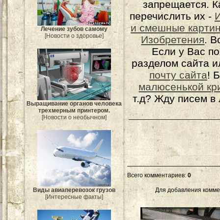
запрещается. К
перечислить их -
и смешные карти
Лечение зубов самому
[Новости о здоровье]
Изобретения
. 
Если у Вас п
разделом сайта и
почту сайта
! 
малюсенькой кр
т.д? Жду писем в
Выращивание органов человека
трехмерным принтером.
[Новости о необычном]
Всего комментариев
:
0
Виды авиаперевозок грузов
Для добавления комме
[Интересные факты]