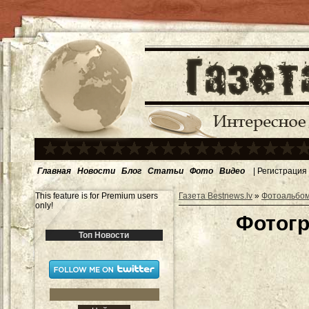
Главная
Новости
Блог
Статьи
Фото
Видео
|
Регистрация
This feature is for Premium users
Газета Bestnews.lv
»
Фотоальбо
only!
Фотогр
Топ Новости