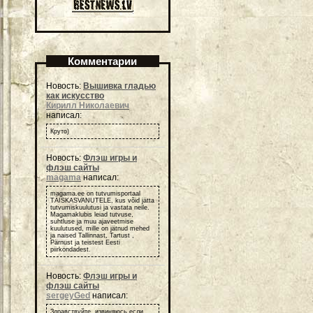
Комментарии
Новость:
Вышивка гладью
как искусство
Кирилл Николаевич
написал:
Круто)
Новость:
Флэш игры и
флэш сайты
magama
написал:
magama.ee on tutvumisportaal
TÄISKASVANUTELE, kus võid jätta
tutvumiskuulutusi ja vastata neile.
Magamaklubis leiad tutvuse,
suhtluse ja muu ajaveetmise
kuulutused, mille on jätnud mehed
ja naised Tallinnast, Tartust ,
Pärnust ja teistest Eesti
piirkondadest.
Новость:
Флэш игры и
флэш сайты
sergeyGed
написал:
Здравствуйте, извиняюсь если