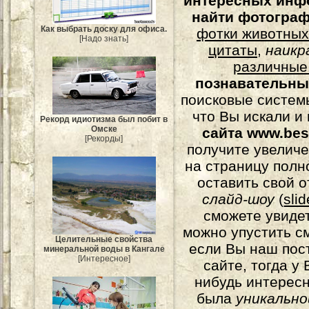
интересных инф
найти фотогра
Как выбрать доску для офиса.
фотки животных
[Надо знать]
цитаты
,
наикр
различные
познавательны
поисковые системы
что Вы искали и
Рекорд идиотизма был побит в
Омске
сайта www.bes
[Рекорды]
получите увеличе
на страницу полн
оставить свой о
слайд-шоу
(
sli
сможете увидет
можно упустить с
Целительные свойства
если Вы наш пос
минеральной воды в Кангале
[Интересное]
сайте, тогда у
нибудь интерес
была
уникально