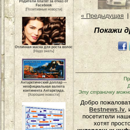
Родители платят за отказ от
Facebook
[Позитивные новости]
« Предыдущая
Покажи 
Отличная маска для роста волос
[Надо знать]
Пр
Антарктический доллар —
неофициальная валюта
континента Антарктида.
Эту страничку можн
[Хорошие новости]
Добро пожалова
Bestnews.lv
,
посетители наш
хотят прост