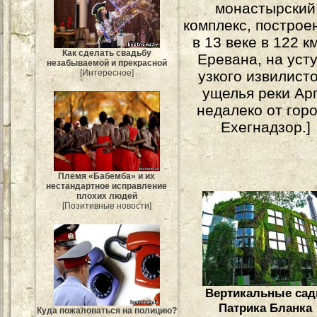
монастырский
комплекс, построе
в 13 веке в 122 к
Как сделать свадьбу
Еревана, на уст
незабываемой и прекрасной
узкого извилист
[Интересное]
ущелья реки Ар
недалеко от гор
Ехегнадзор.]
Племя «Бабемба» и их
нестандартное исправление
плохих людей
[Позитивные новости]
Вертикальные са
Патрика Бланка
Куда пожаловаться на полицию?