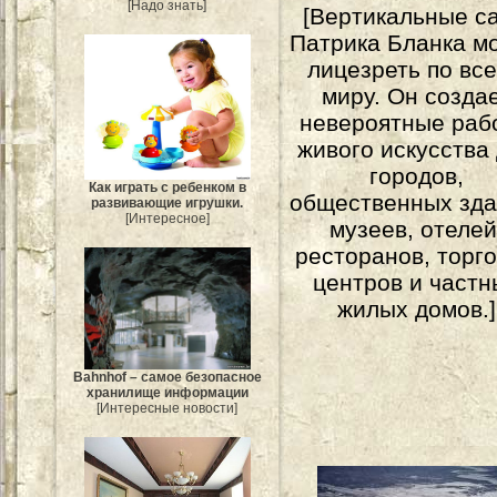
[Надо знать]
[Вертикальные с
Патрика Бланка м
лицезреть по вс
миру. Он созда
невероятные раб
живого искусства
городов,
Как играть с ребенком в
общественных зда
развивающие игрушки.
[Интересное]
музеев, отелей
ресторанов, торг
центров и частн
жилых домов.]
Bahnhof – самое безопасное
хранилище информации
[Интересные новости]