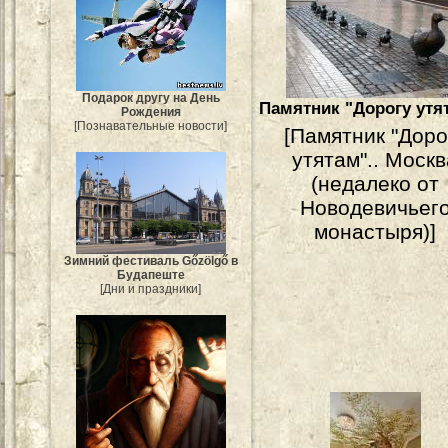
Подарок другу на День
Памятник "Дорогу утят
Рождения
[Познавательные новости]
[Памятник "Доро
утятам".. Моск
(недалеко от
Новодевичьег
монастыря)]
Зимний фестиваль Gőzölgő в
Будапеште
[Дни и праздники]