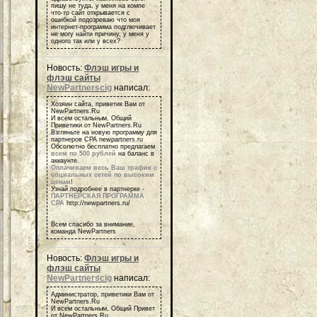
пишу не туда, у меня на компе
что-то сайт открывается с
ошибкой подозреваю что моя
интернет-программа подглючивает
не могу найти причину, у меня у
одного так или у всех?
Новость:
Флэш игры и
флэш сайты
NewPartnerscig
написал:
Хозяин сайта, приветик Вам от
NewPartners.Ru
И всем остальным, Общий
Приветики от NewPartners.Ru
Взгляньте на новую программу для
партнеров СРА newpartners.ru
Обсолютно бесплатно предлагаем
всем по 500 рублей
на баланс в
аккаунте.
Оплачиваем весь Ваш трафик с
социальных сетей по высоким
ценам
!
Узнай подробнее в партнерке -
ПАРТНЕРСКАЯ ПРОГРАММА
СРА
http://newpartners.ru/
Всем спасибо за внимание,
команда NewPartners
Новость:
Флэш игры и
флэш сайты
NewPartnerscig
написал:
Администратор, приветики Вам от
NewPartners.Ru
И всем остальным, Общий Привет
от NewPartners.Ru