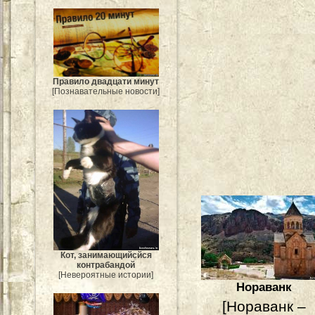
Правило двадцати минут
[Познавательные новости]
Кот, занимающийсйся
контрабандой
[Невероятные истории]
Нораванк
[Нораванк –