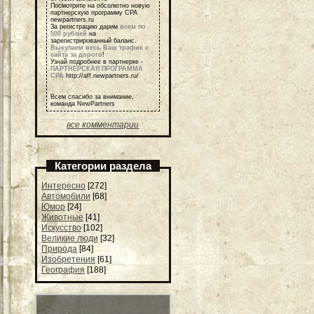
Посмотрите на обсолютно новую
партнерскую программу СРА
newpartners.ru
За регистрацию дарим
всем по
500 рублей
на
зарегистрированный баланс.
Выкупаем весь Ваш трафик с
сайта за дорого
!
Узнай подробнее в партнерке -
ПАРТНЕРСКАЯ ПРОГРАММА
СРА
http://aff.newpartners.ru/
Всем спасибо за внимание,
команда NewPartners
все комментарии
Категории раздела
Интересно
[272]
Автомобили
[68]
Юмор
[24]
Животные
[41]
Искусство
[102]
Великие люди
[32]
Природа
[84]
Изобретения
[61]
География
[188]