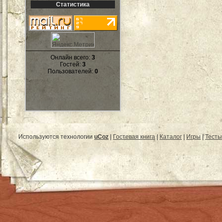
Статистика
Онлайн всего:
3
Гостей:
3
Пользователей:
0
Используются технологии
uCoz
|
Гостевая книга
|
Каталог
|
Игры
|
Тесты