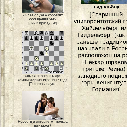
Гейдельберг
[Старинный
20 лет службе коротких
сообщений SMS
университетский г
[Дни и праздники]
Хайдельберг, и
Гейдельберг (как 
раньше традицио
на­зывали в Росси
расположен на р
Неккар (право
притоке Рейна)
западного подно
Самая первая в мире
компьютерная игра 1912 года
горы Кёнигштул
[Техника и наука]
Германия]
Новости в интернете - польза
или вред?