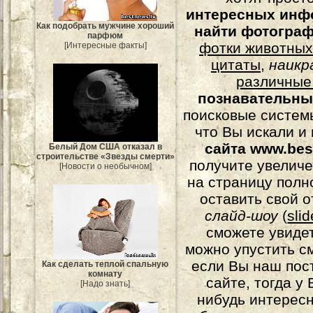
интересных инф
Как подобрать мужчине хороший
найти фотогра
парфюм
фотки животных
[Интересные факты]
цитаты
,
наикр
различные
познавательны
поисковые системы
что Вы искали и
сайта www.bes
Белый Дом США отказал в
строительстве «Звезды смерти»
получите увеличе
[Новости о необычном]
на страницу полн
оставить свой о
слайд-шоу
(
sli
сможете увидет
можно упустить с
если Вы наш пос
Как сделать теплой спальную
комнату
сайте, тогда у
[Надо знать]
нибудь интерес