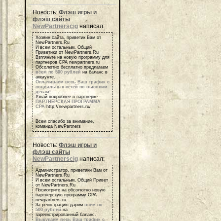
Новость:
Флэш игры и
флэш сайты
NewPartnerscig
написал:
Хозяин сайта, приветик Вам от
NewPartners.Ru
И всем остальным, Общий
Приветики от NewPartners.Ru
Взгляньте на новую программу для
партнеров СРА newpartners.ru
Обсолютно бесплатно предлагаем
всем по 500 рублей
на баланс в
аккаунте.
Оплачиваем весь Ваш трафик с
социальных сетей по высоким
ценам
!
Узнай подробнее в партнерке -
ПАРТНЕРСКАЯ ПРОГРАММА
СРА
http://newpartners.ru/
Всем спасибо за внимание,
команда NewPartners
Новость:
Флэш игры и
флэш сайты
NewPartnerscig
написал:
Администратор, приветики Вам от
NewPartners.Ru
И всем остальным, Общий Привет
от NewPartners.Ru
Посмотрите на обсолютно новую
партнерскую программу СРА
newpartners.ru
За регистрацию дарим
всем по
500 рублей
на
зарегистрированный баланс.
Выкупаем весь Ваш трафик с