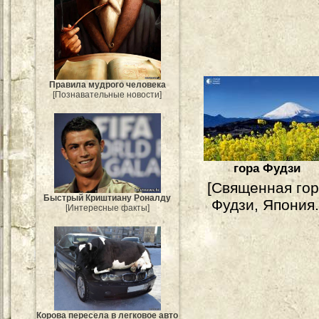
Правила мудрого человека
[Познавательные новости]
гора Фудзи
[Священная го
Быстрый Криштиану Роналду
Фудзи, Япония.
[Интересные факты]
Корова пересела в легковое авто