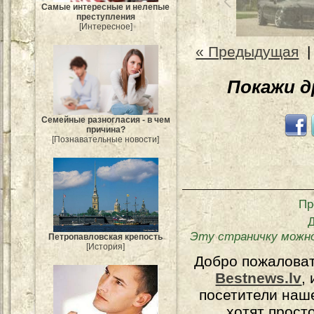
Самые интересные и нелепые
преступления
[Интересное]
« Предыдущая
Покажи 
Семейные разногласия - в чем
причина?
[Познавательные новости]
Пр
Эту страничку можн
Петропавловская крепость
[История]
Добро пожалова
Bestnews.lv
,
посетители наш
хотят прост