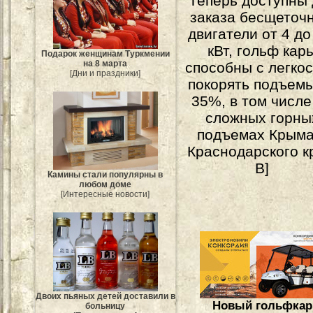
Теперь доступны 
заказа бесщеточ
двигатели от 4 до
кВт, гольф кар
Подарок женщинам Туркмении
на 8 марта
способны с легко
[Дни и праздники]
покорять подъем
35%, в том числе
сложных горны
подъемах Крыма
Краснодарского к
В]
Камины стали популярны в
любом доме
[Интересные новости]
Двоих пьяных детей доставили в
Новый гольфкар
больницу