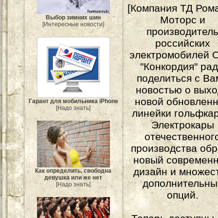
[Компания ТД Ром
Выбор зимних шин
Моторс и
[Интересные новости]
производител
российских
электромобилей
"Конкордия" ра
поделиться с Ва
новостью о вых
новой обновлен
Гарант для мобильника iPhone
[Надо знать]
линейки гольфкар
Электрокары
отечественног
производства об
новый современ
дизайн и множес
Как определить, свободна
девушка или же нет
дополнительны
[Надо знать]
опций.