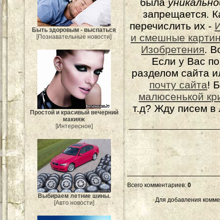
была
уникально
запрещается. К
перечислить их -
Быть здоровым - выспаться
и смешные карти
[Познавательные новости]
Изобретения
. 
Если у Вас п
разделом сайта и
почту сайта
! 
малюсенькой кр
т.д? Жду писем в
Простой и красивый вечерний
макияж
[Интересное]
Всего комментариев
:
0
Выбираем летние шины.
Для добавления комме
[Авто новости]