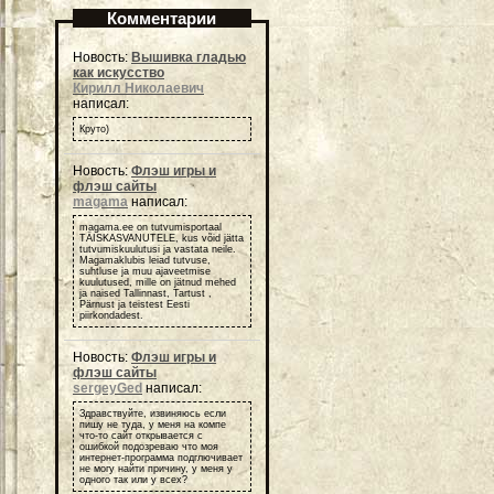
Комментарии
Новость:
Вышивка гладью
как искусство
Кирилл Николаевич
написал:
Круто)
Новость:
Флэш игры и
флэш сайты
magama
написал:
magama.ee on tutvumisportaal
TÄISKASVANUTELE, kus võid jätta
tutvumiskuulutusi ja vastata neile.
Magamaklubis leiad tutvuse,
suhtluse ja muu ajaveetmise
kuulutused, mille on jätnud mehed
ja naised Tallinnast, Tartust ,
Pärnust ja teistest Eesti
piirkondadest.
Новость:
Флэш игры и
флэш сайты
sergeyGed
написал:
Здравствуйте, извиняюсь если
пишу не туда, у меня на компе
что-то сайт открывается с
ошибкой подозреваю что моя
интернет-программа подглючивает
не могу найти причину, у меня у
одного так или у всех?