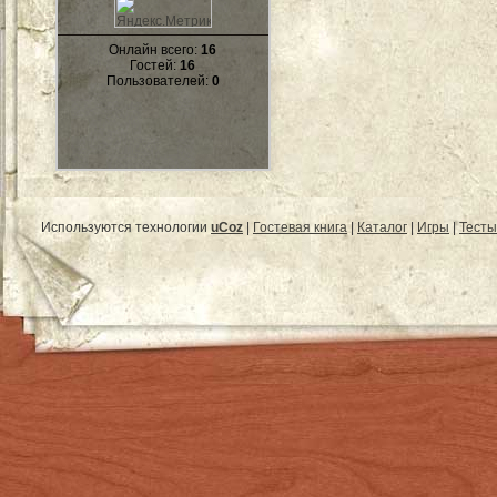
Онлайн всего:
16
Гостей:
16
Пользователей:
0
Используются технологии
uCoz
|
Гостевая книга
|
Каталог
|
Игры
|
Тесты