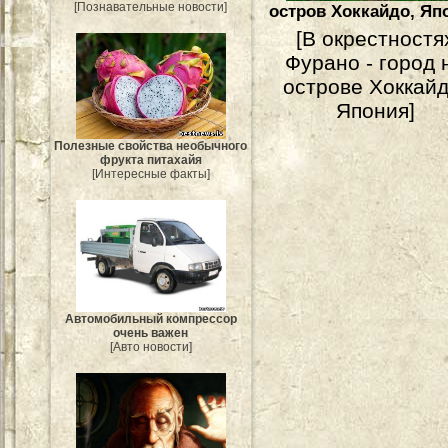
[Познавательные новости]
остров Хоккайдо, Яп
[В окрестностя
Фурано - город 
острове Хоккайд
Япония]
Полезные свойства необычного
фрукта питахайя
[Интересные факты]
Автомобильный компрессор
очень важен
[Авто новости]