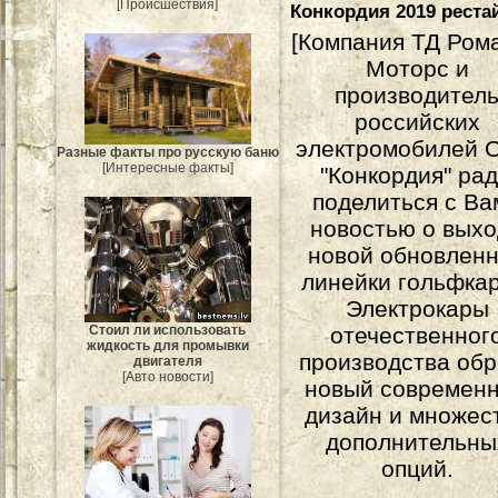
[Происшествия]
Конкордия 2019 реста
[Компания ТД Ром
Моторс и
производител
российских
электромобилей
Разные факты про русскую баню
[Интересные факты]
"Конкордия" ра
поделиться с Ва
новостью о вых
новой обновлен
линейки гольфкар
Электрокары
Стоил ли использовать
отечественног
жидкость для промывки
производства об
двигателя
[Авто новости]
новый современ
дизайн и множес
дополнительны
опций.