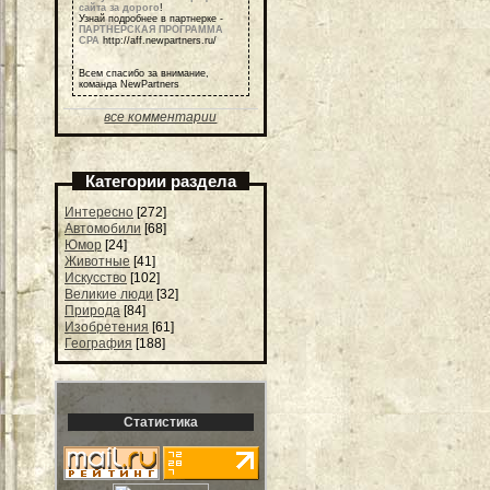
сайта за дорого
!
Узнай подробнее в партнерке -
ПАРТНЕРСКАЯ ПРОГРАММА
СРА
http://aff.newpartners.ru/
Всем спасибо за внимание,
команда NewPartners
все комментарии
Категории раздела
Интересно
[272]
Автомобили
[68]
Юмор
[24]
Животные
[41]
Искусство
[102]
Великие люди
[32]
Природа
[84]
Изобретения
[61]
География
[188]
Статистика