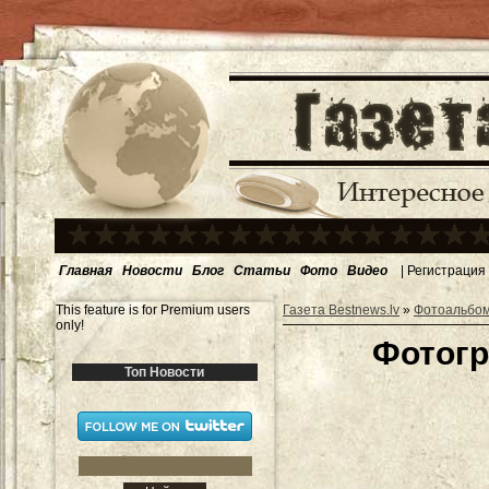
Главная
Новости
Блог
Статьи
Фото
Видео
|
Регистрация
This feature is for Premium users
Газета Bestnews.lv
»
Фотоальбо
only!
Фотогр
Топ Новости