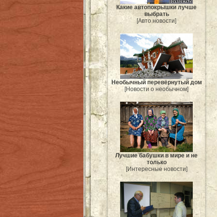
Какие автопокрышки лучше
выбрать
[Авто новости]
Необычный перевёрнутый дом
[Новости о необычном]
Лучшие бабушки в мире и не
только
[Интересные новости]