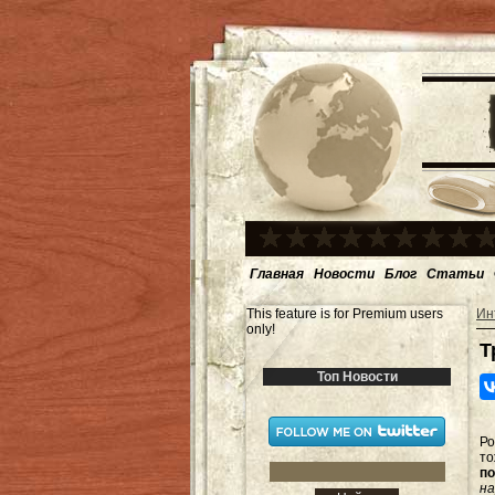
Главная
Новости
Блог
Статьи
This feature is for Premium users
Ин
only!
Т
Топ Новости
Ро
то
п
на