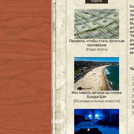
Ко
л
За
не
Вы
д
не
"Р
до
Правила, чтобы стать богатым
ж
человеком
не
[Надо знать]
ве
Ч
Фестиваль ветров на пляже
Бонди-Бич
[Познавательные новости]