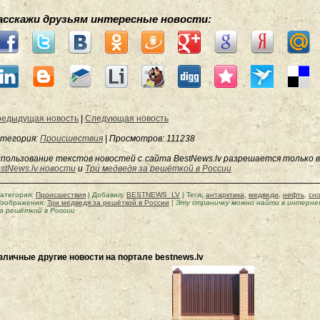
асскажи друзьям интересные новости:
едыдущая новость
|
Следующая новость
тегория:
Происшествия
|
Просмотров
: 111238
пользование текстов новостей с сайта BestNews.lv разрешается только в
stNews.lv новости
и
Три медведя за решёткой в России
атегория
:
Происшествия
|
Добавил
:
BESTNEWS_LV
|
Теги
:
антарктика
,
медведи
,
нефть
,
сн
зображения:
Три медведя за решёткой в России
|
Эту страничку можно найти в интерн
а решёткой в России
зличные другие новости на портале bestnews.lv