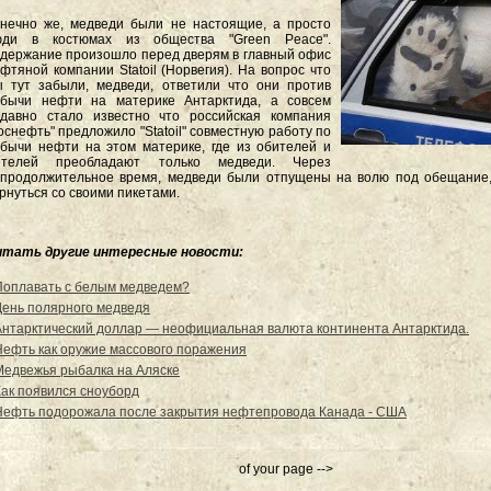
нечно же, медведи были не настоящие, а просто
юди в костюмах из общества "Green Peace".
держание произошло перед дверям в главный офис
фтяной компании Statoil (Норвегия). На вопрос что
 тут забыли, медведи, ответили что они против
обычи нефти на материке Антарктида, а совсем
давно стало известно что российская компания
оснефть" предложило "Statoil" совместную работу по
бычи нефти на этом материке, где из обителей и
ителей преобладают только медведи. Через
продолжительное время, медведи были отпущены на волю под обещание, 
рнуться со своими пикетами.
итать другие интересные новости:
Поплавать с белым медведем?
День полярного медведя
Антарктический доллар — неофициальная валюта континента Антарктида.
Нефть как оружие массового поражения
Медвежья рыбалка на Аляске
Как появился сноуборд
Нефть подорожала после закрытия нефтепровода Канада - США
of your page -->