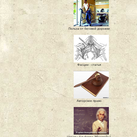
Польза от беговой дорожки
Фасции - статья
Авторское право
Цитаты Альберта Эйнштейна