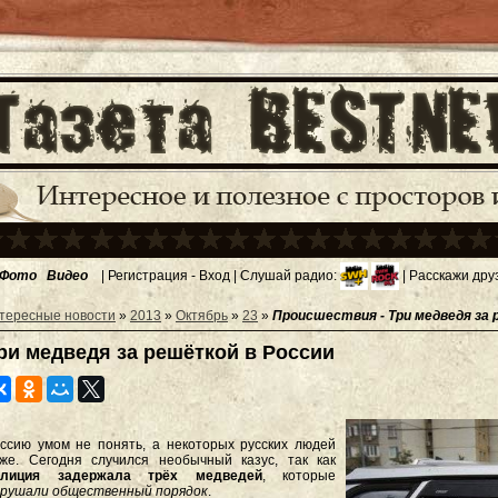
Фото
Видео
|
Регистрация
-
Вход
| Слушай радио:
| Расскажи дру
тересные новости
»
2013
»
Октябрь
»
23
»
Происшествия - Три медведя за 
ри медведя за решёткой в России
ссию умом не понять, а некоторых русских людей
же. Сегодня случился необычный казус, так как
олиция задержала трёх медведей
, которые
рушали общественный порядок
.