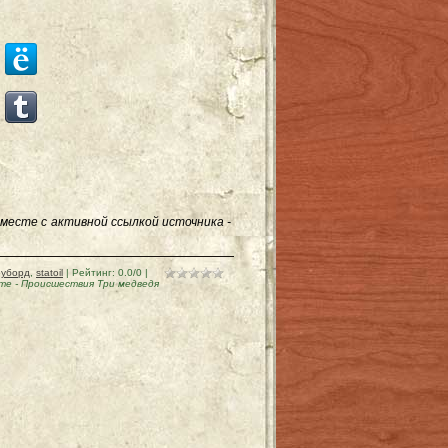
месте с активной ссылкой источника -
оуборд
,
statoil
|
Рейтинг
:
0.0
/
0
|
ете
-
Происшествия Три медведя