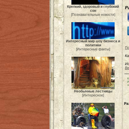
Крепкий, здоровый и глубокий
Р
сон
[Познавательные новости]
Интересный мир шоу бизнеса и
политики
Пр
[Интересные факты]
Ка
Ис
Be
К
И
з
Необычные лестницы
[Интересное]
Ра