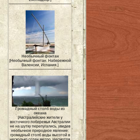
Необычный фонтан
[Необычный фонтан. Набережной
Валенсии, Испания.]
Громадный столб воды из
океана
[Австралийские жители у
восточного побережья Австралии
не на шутку перепугались, увидев
необычное природное явление:
громадный столб воды высотой в
несколько сотен метро. Несмотря