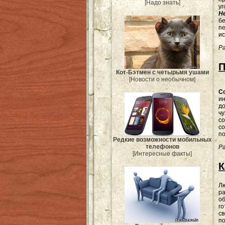
[Надо знать]
уг
H
бе
п
ис
Ра
П
Кот-Бэтмен с четырьмя ушами
[Новости о необычном]
С
ин
до
чу
со
со
по
Редкие возможности мобильных
телефонов
Ра
[Интересные факты]
К
Л
ра
об
го
св
по