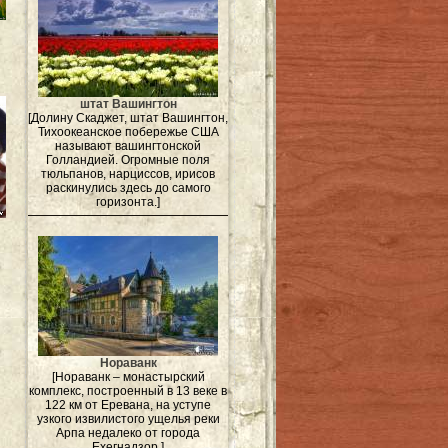
штат Вашингтон
[Долину Скаджет, штат Вашингтон,
Тихоокеанское побережье США
называют вашингтонской
Голландией. Огромные поля
тюльпанов, нарциссов, ирисов
раскинулись здесь до самого
горизонта.]
Нораванк
[Нораванк – монастырский
комплекс, построенный в 13 веке в
122 км от Еревана, на уступе
узкого извилистого ущелья реки
Арпа недалеко от города
Ехегнадзор.]