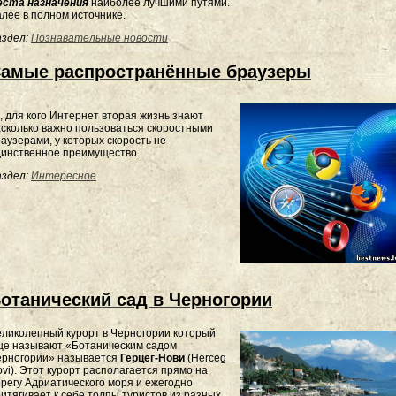
еста назначения
наиболее лучшими путями.
лее в полном источнике.
здел:
Познавательные новости
амые распространённые браузеры
, для кого Интернет вторая жизнь знают
сколько важно пользоваться скоростными
аузерами, у которых скорость не
динственное преимущество.
здел:
Интересное
отанический сад в Черногории
ликолепный курорт в Черногории который
ще называют «Ботаническим садом
ерногории» называется
Герцег-Нови
(Herceg
vi). Этот курорт располагается прямо на
регу Адриатического моря и ежегодно
итягивает к себе толпы туристов из разных