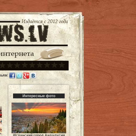
зьям:
Интересные фото
Испанский город Андалусия