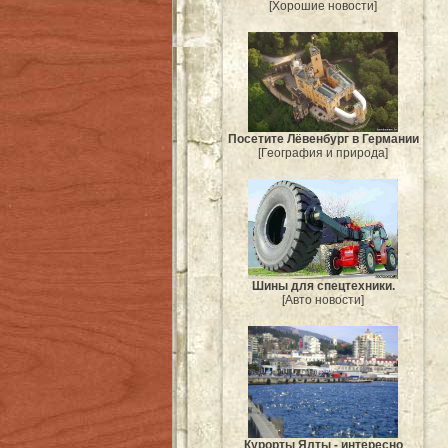
[Хорошие новости]
Посетите Лёвенбург в Германии
[География и природа]
Шины для спецтехники.
[Авто новости]
Курорты Ялты - интересно