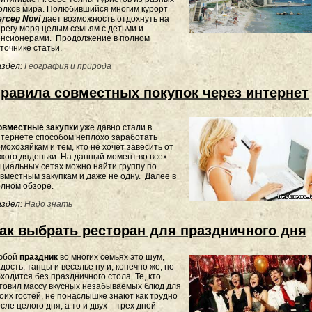
олков мира. Полюбившийся многим курорт
erceg Novi
дает возможность отдохнуть на
регу моря целым семьям с детьми и
енсионерами. Продолжение в полном
точнике статьи.
здел:
География и природа
равила совместных покупок через интернет
овместные закупки
уже давно стали в
тернете способом неплохо заработать
мохозяйкам и тем, кто не хочет завесить от
жого дяденьки. На данный момент во всех
циальных сетях можно найти группу по
вместным закупкам и даже не одну. Далее в
лном обзоре.
здел:
Надо знать
ак выбрать ресторан для праздничного дня
юбой
праздник
во многих семьях это шум,
дость, танцы и веселье ну и, конечно же, не
ходится без праздничного стола. Те, кто
товил массу вкусных незабываемых блюд для
оих гостей, не понаслышке знают как трудно
сле целого дня, а то и двух – трех дней