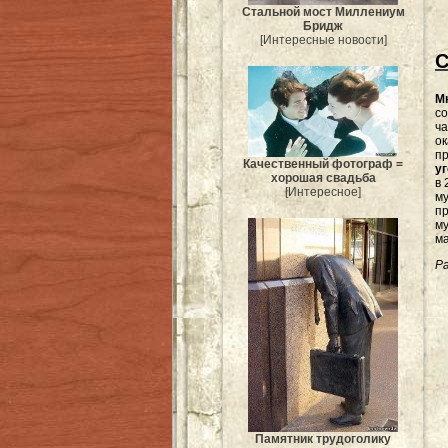
Стальной мост Миллениум
Бридж
[Интересные новости]
С
М
со
ча
ок
пр
Качественный фотограф =
у
хорошая свадьба
в 
[Интересное]
му
пр
м
ма
Ра
Памятник трудоголику