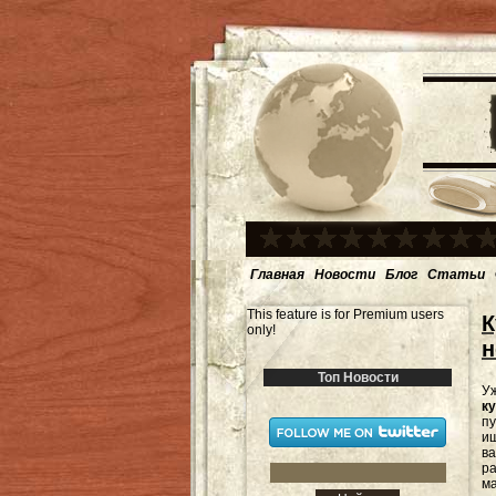
Главная
Новости
Блог
Статьи
This feature is for Premium users
К
only!
н
Топ Новости
Уж
к
п
и
ва
ра
м