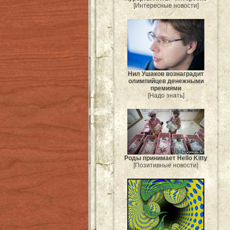
[Интересные новости]
Нил Ушаков вознаградит
олимпийцев денежными
премиями
[Надо знать]
Роды принимает Hello Kitty
[Позитивные новости]