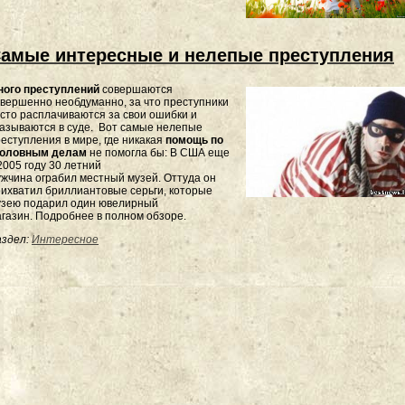
амые интересные и нелепые преступления
ного преступлений
совершаются
вершенно необдуманно, за что преступники
сто расплачиваются за свои ошибки и
азываются в суде. Вот самые нелепые
еступления в мире, где никакая
помощь по
головным делам
не помогла бы: В США еще
2005 году 30 летний
жчина ограбил местный музей. Оттуда он
ихватил бриллиантовые серьги, которые
узею подарил один ювелирный
газин. Подробнее в полном обзоре.
здел:
Интересное