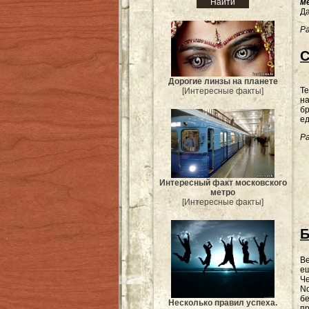
м
Да
Ра
С
Дорогие линзы на планете
Те
[Интересные факты]
на
бр
е
Ра
Интересный факт московского
метро
[Интересные факты]
Б
Ве
е
Ч
No
бе
Несколько правил успеха.
пр