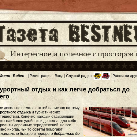
Фото
Видео
|
Регистрация
-
Вход
| Слушай радио:
| Расскажи дру
урортный отдых и как легче добраться до
его
е довольно немало статей написано на тему
урортного отдыха
и туристических
утешествий. Конечно, каждый отдыхающий
щет наиболее удобные и дешевые для себя
рианты дорожных передвижений, но все
вно иногда, чьи то советы помогают
аксимально быстро и недорого
добраться до