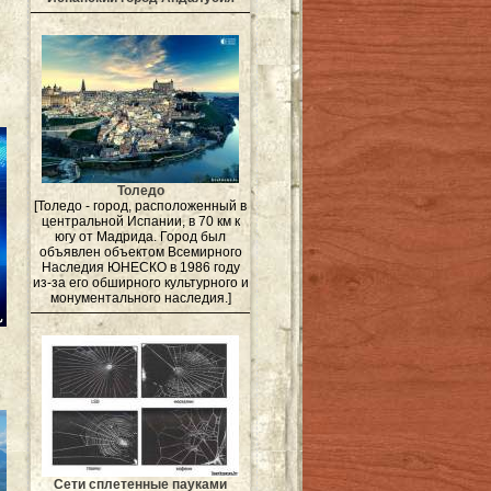
Толедо
[Толедо - город, расположенный в
центральной Испании, в 70 км к
югу от Мадрида. Город был
объявлен объектом Всемирного
Наследия ЮНЕСКО в 1986 году
из-за его обширного культурного и
монументального наследия.]
Сети сплетенные пауками