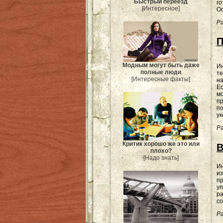
Быстрый переезд
го
[Интересное]
Ос
Ра
П
Модным могут быть даже
Ин
полные люди
те
[Интересные факты]
на
Ес
мо
пр
по
ук
Ра
Критик хорошо же это или
В
плохо?
[Надо знать]
И
из
пр
уп
ра
со
Ра