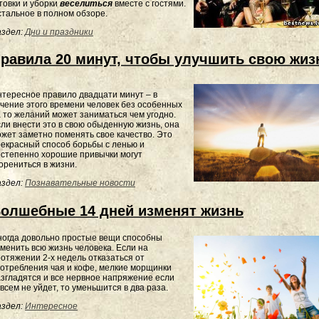
товки и уборки
веселиться
вместе с гостями.
тальное в полном обзоре.
здел:
Дни и праздники
равила 20 минут, чтобы улучшить свою жиз
тересное правило двадцати минут – в
чение этого времени человек без особенных
 то желаний может заниматься чем угодно.
ли внести это в свою обыденную жизнь, она
жет заметно поменять свое качество. Это
екрасный способ борьбы с ленью и
степенно хорошие привычки могут
орениться в жизни.
здел:
Познавательные новости
олшебные 14 дней изменят жизнь
ногда довольно простые вещи способны
менить всю жизнь человека. Если на
отяжении 2-х недель отказаться от
отребления чая и кофе, мелкие морщинки
згладятся и все нервное напряжение если
всем не уйдет, то уменьшится в два раза.
здел:
Интересное