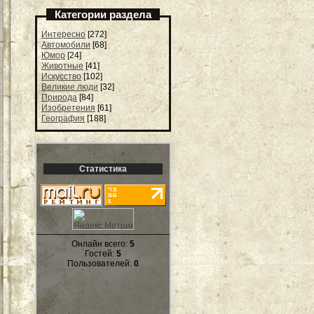
Категории раздела
Интересно
[272]
Автомобили
[68]
Юмор
[24]
Животные
[41]
Искусство
[102]
Великие люди
[32]
Природа
[84]
Изобретения
[61]
География
[188]
Статистика
Онлайн всего:
5
Гостей:
5
Пользователей:
0