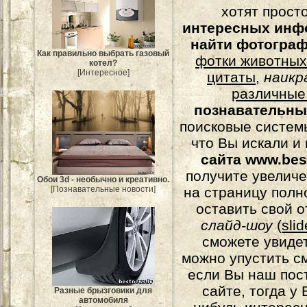
хотят прост
интересных инф
найти фотогра
Как правильно выбрать газовый
фотки животных
котел?
[Интересное]
цитаты
,
наикр
различные
познавательны
поисковые системы
что Вы искали и
сайта www.bes
получите увеличе
Обои 3d - необычно и креативно.
на страницу полн
[Познавательные новости]
оставить свой о
слайд-шоу
(
sli
сможете увидет
можно упустить с
если Вы наш пос
сайте, тогда у
Разные брызговики для
автомобиля