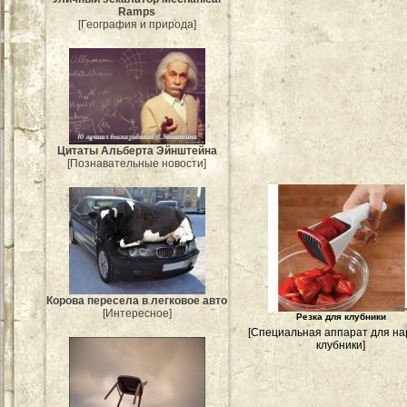
Ramps
[География и природа]
Цитаты Альберта Эйнштейна
[Познавательные новости]
Корова пересела в легковое авто
[Интересное]
Резка для клубники
[Специальная аппарат для на
клубники]