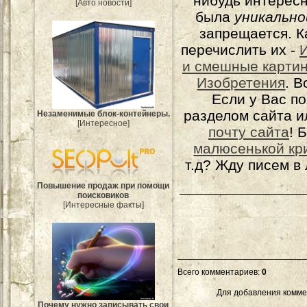
нибудь интерес
[Авто новости]
была
уникально
запрещается. К
перечислить их -
и смешные карти
Изобретения
. 
Если у Вас п
разделом сайта и
Незаменимые блок-контейнеры.
[Интересное]
почту сайта
! 
малюсенькой кр
т.д? Жду писем в
Повышение продаж при помощи
поисковиков
[Интересные факты]
Всего комментариев
:
0
Для добавления комме
Почему нужно записывать свои