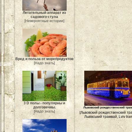
Летательный аппарат из
садового стула
[Невероятные истории]
Вред и польза от морепродуктов
[Надо знать]
3 D полы - популярны и
долговечны.
Львовский рождественский тра
[Надо знать]
[Львовский рождественский тр
Львівський трамвай, Lviv tram