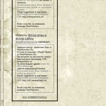
всем по 500 рублей
на баланс в
аккаунте.
Оплачиваем весь Ваш трафик с
социальных сетей по высоким
ценам
!
Узнай подробнее в партнерке -
ПАРТНЕРСКАЯ ПРОГРАММА
СРА
http://newpartners.ru/
Всем спасибо за внимание,
команда NewPartners
Новость:
Флэш игры и
флэш сайты
NewPartnerscig
написал:
Администратор, приветики Вам от
NewPartners.Ru
И всем остальным, Общий Привет
от NewPartners.Ru
Посмотрите на обсолютно новую
партнерскую программу СРА
newpartners.ru
За регистрацию дарим
всем по
500 рублей
на
зарегистрированный баланс.
Выкупаем весь Ваш трафик с
сайта за дорого
!
Узнай подробнее в партнерке -
ПАРТНЕРСКАЯ ПРОГРАММА
СРА
http://aff.newpartners.ru/
Всем спасибо за внимание,
команда NewPartners
все комментарии