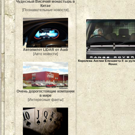
Чудесный Висячий монастырь в
Китае
[Познавательные новости]
Автопилот LIDAR от Audi
[Авто новости]
Королева Англии Елизавета II за ру
Rover.
Очень дорогостоящие компании
в мире
[Интересные факты]