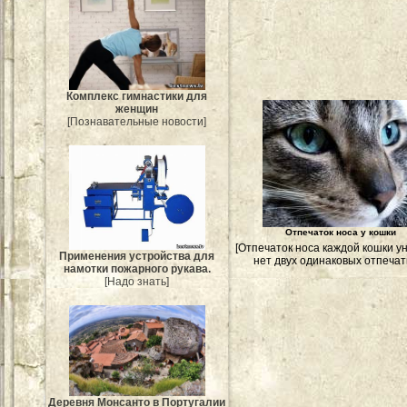
Комплекс гимнастики для
женщин
[Познавательные новости]
Отпечаток носа у кошки
[Отпечаток носа каждой кошки у
Применения устройства для
нет двух одинаковых отпечатк
намотки пожарного рукава.
[Надо знать]
Деревня Монсанто в Португалии