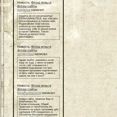
Новость:
Флэш игры и
флэш сайты
magama
написал:
magama.ee on tutvumisportaal
TÄISKASVANUTELE, kus võid jätta
tutvumiskuulutusi ja vastata neile.
Magamaklubis leiad tutvuse,
suhtluse ja muu ajaveetmise
kuulutused, mille on jätnud mehed
ja naised Tallinnast, Tartust ,
Pärnust ja teistest Eesti
piirkondadest.
Новость:
Флэш игры и
флэш сайты
sergeyGed
написал:
Здравствуйте, извиняюсь если
пишу не туда, у меня на компе
что-то сайт открывается с
ошибкой подозреваю что моя
интернет-программа подглючивает
не могу найти причину, у меня у
одного так или у всех?
Новость:
Флэш игры и
флэш сайты
NewPartnerscig
написал:
Хозяин сайта, приветик Вам от
NewPartners.Ru
И всем остальным, Общий
Приветики от NewPartners.Ru
Взгляньте на новую программу для
партнеров СРА newpartners.ru
Обсолютно бесплатно предлагаем