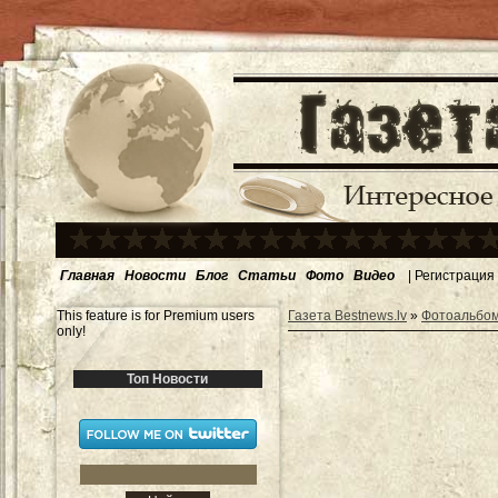
Главная
Новости
Блог
Статьи
Фото
Видео
|
Регистрация
This feature is for Premium users
Газета Bestnews.lv
»
Фотоальбо
only!
Топ Новости