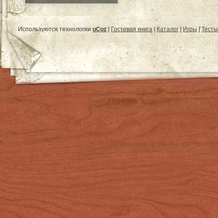
Используются технологии
uCoz
|
Гостевая книга
|
Каталог
|
Игры
|
Тесты