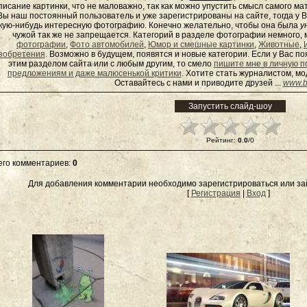
писание картинки, что не маловажно, так как можно упустить смысл самого ма
Вы наш постоянный пользователь и уже зарегистрированы на сайте, тогда у В
кую-нибудь интересную фотографию. Конечно желательно, чтобы она была
у
чужой так же не запрещается. Категорий в разделе фотографии немного, 
фотографии
,
Фото автомобилей
,
Юмор и смешные картинки
,
Животные
,
зобретения
. Возможно в будущем, появятся и новые категории. Если у Вас 
этим разделом сайта или с любым другим, то смело
пишите мне в личную п
предложениям и даже малюсенькой критики
. Хотите стать журналистом, м
Оставайтесь с нами и приводите друзей ...
www.b
Рейтинг
:
0.0
/
0
его комментариев
:
0
Для добавления комментарии необходимо зарегистрироваться или зай
[
Регистрация
|
Вход
]