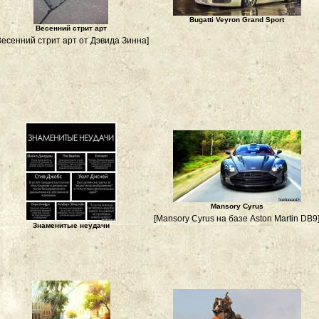
Bugatti Veyron Grand Sport
Весенний стрит арт
Весенний стрит арт от Дэвида Зинна]
Mansory Cyrus
[Mansory Cyrus на базе Aston Martin DB9
Знаменитые неудачи