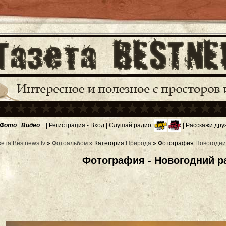
Фото
Видео
|
Регистрация
-
Вход
| Слушай радио:
| Расскажи дру
зета Bestnews.lv
»
Фотоальбом
» Категория
Природа
» Фотография
Новогодни
Фотография - Новогодний р