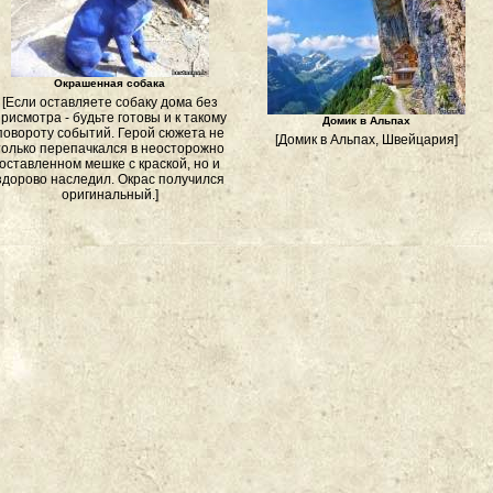
Окрашенная собака
[Если оставляете собаку дома без
рисмотра - будьте готовы и к такому
Домик в Альпах
повороту событий. Герой сюжета не
[Домик в Альпах, Швейцария]
только перепачкался в неосторожно
оставленном мешке с краской, но и
здорово наследил. Окрас получился
оригинальный.]