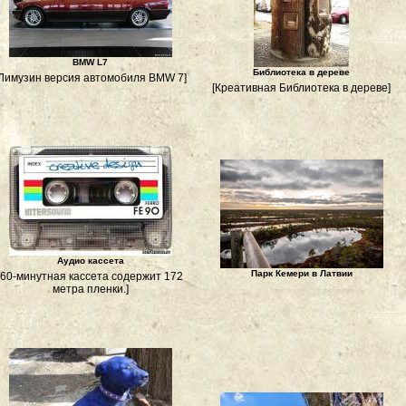
BMW L7
Библиотека в дереве
Лимузин версия автомобиля BMW 7]
[Креативная Библиотека в дереве]
Аудио кассета
Парк Кемери в Латвии
[60-минутная кассета содержит 172
метра пленки.]