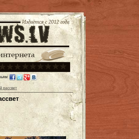
зьям:
й рассвет
ассвет