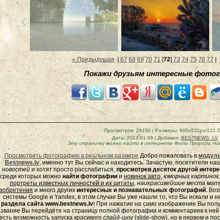
« Предыдущая
|
67
68
69
70
71
[
72
]
73
74
75
76
77
|
Покажи друзьям интересные фотог
Просмотров
: 29150 |
Размеры
: 800x532px/121.
Дата
: 2013-01-06 |
Добавил
:
BESTNEWS_LV
Эту страничку можно найти в интернете
Фото Природа Нов
Просмотреть фотографию в реальном размере
Добро пожаловать в
модуль
Bestnews.lv
, именно тут Вы сейчас и находитесь. Зачастую, посетители н
новостей
и хотят просто расслабиться,
просмотрев десяток другой инте
среди которых можно
найти фотографии
и
новинок авто
,
юморных
картинок
портреты известных личностей и их цитаты
,
наикрасивейшие места мату
зобретения
и много других
интересных и познавательных фотографий
. Во
системы Google и Yandex, в этом случае Вы уже нашли то, что Вы искали и 
раздела сайта www.bestnews.lv
! При нажатие на само изображение Вы полу
звание Вы перейдёте на страницу полной фотографии и комментариев к ней - 
есть возможность запуска красивого
слайд-шоу
(
slide-show
), но в первом и п