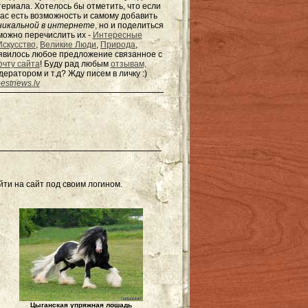
териала. Хотелось бы отметить, что если
ас есть возможность и самому добавить
никальной в интернете
, но и поделиться
можно перечислить их -
Интересные
Искусство
,
Великие Люди
,
Природа
,
появилось любое предложение связанное с
очту сайта
! Буду рад любым
отзывам,
одератором и т.д? Жду писем в
личку
:)
estnews.lv
ти на сайт под своим логином.
Цыганская упряжная лошадь