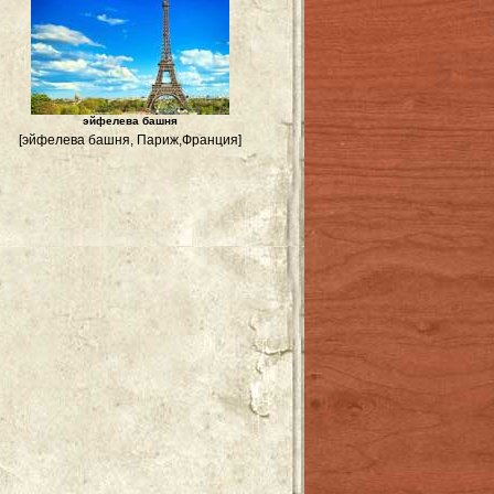
эйфелева башня
[эйфелева башня, Париж,Франция]