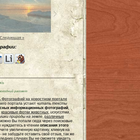
Следующая »
рафии:
2Kb
огодний рассвет
 Фотографий на новостном портале
ашего портала устают
читать тексты
ресных информационных фотографий
,
,
красивые фотки животных
,
искусства
,
шки природы на земле
,
различные
зможно Вы попали сюда через поисковые
не нуждаетесь в чтении
описания этого
чите увеличенную картинку, кликнув на
не забудьте оставить свой отзыв, так же
оследних случаях Вы не сможете увидеть