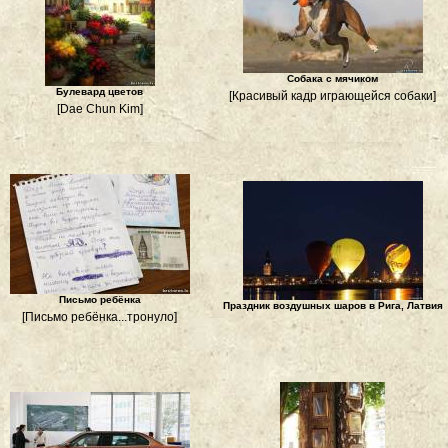
Собака с мячиком
Булевард цветов
[Красивый кадр играющейся собаки]
[Dae Chun Kim]
Письмо ребёнка
Праздник воздушных шаров в Рига, Латвия
[Письмо ребёнка...тронуло]