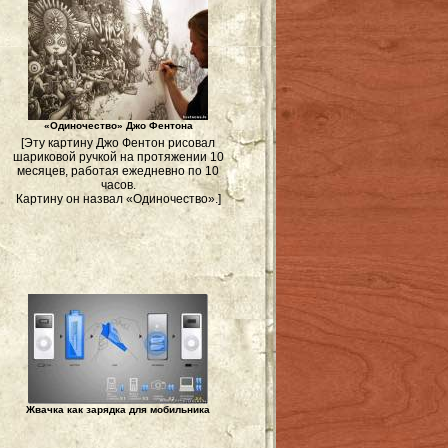
«Одиночество» Джо Фентона
[Эту картину Джо Фентон рисовал
шариковой ручкой на протяжении 10
месяцев, работая ежедневно по 10
часов.
Картину он назвал «Одиночество».]
Жвачка как зарядка для мобильника