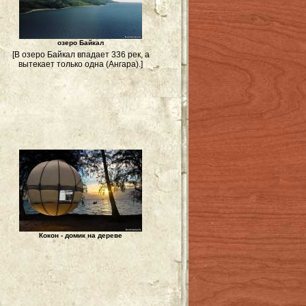
озеро Байкал
[В озеро Байкал впадает 336 рек, а
вытекает только одна (Ангара).]
Кокон - домик на дереве