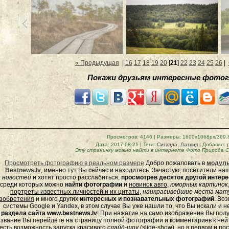
« Предыдущая
|
16
17
18
19
20
[
21
]
22
23
24
25
26
|
Покажи друзьям интересные фотог
Просмотров
: 4146 |
Размеры
: 1600x1068px/369.
Дата
: 2017-08-21 |
Теги
:
Сигулда
,
Латвия
|
Добавил
:
Эту страничку можно найти в интернете
Фото Природа С
Просмотреть фотографию в реальном размере
Добро пожаловать в
модуль
Bestnews.lv
, именно тут Вы сейчас и находитесь. Зачастую, посетители н
новостей
и хотят просто расслабиться,
просмотрев десяток другой инте
среди которых можно
найти фотографии
и
новинок авто
,
юморных
картинок
портреты известных личностей и их цитаты
,
наикрасивейшие места мату
зобретения
и много других
интересных и познавательных фотографий
. Во
системы Google и Yandex, в этом случае Вы уже нашли то, что Вы искали и 
раздела сайта www.bestnews.lv
! При нажатие на само изображение Вы полу
звание Вы перейдёте на страницу полной фотографии и комментариев к ней - 
есть возможность запуска красивого
слайд-шоу
(
slide-show
), но в первом и п