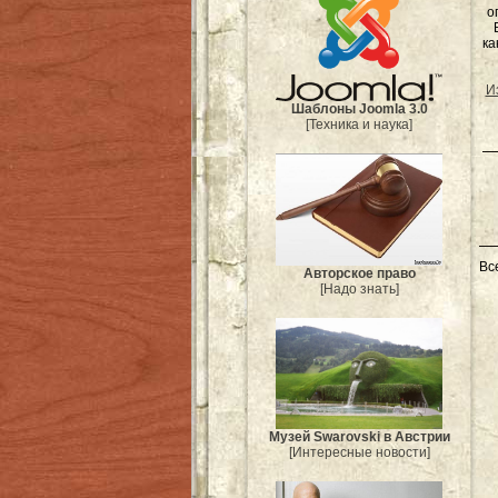
о
ка
И
Шаблоны Joomla 3.0
[Техника и наука]
Вс
Авторское право
[Надо знать]
Музей Swarovski в Австрии
[Интересные новости]