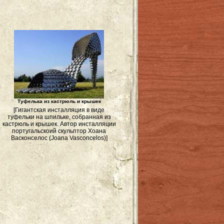
Туфелька из кастрюль и крышек
[Гигантская инсталляция в виде
й
туфельки на шпильке, собранная из
кастрюль и крышек. Автор инсталляции
португальскоий скульптор Хоана
Васконcелос (Joana Vasconcelos)]