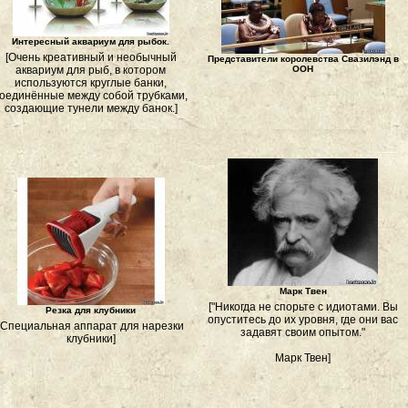
Интересный аквариум для рыбок.
[Очень креативный и необычный
Представители королевства Свазилэнд в
аквариум для рыб, в котором
ООН
используются круглые банки,
оединённые между собой трубками,
создающие тунели между банок.]
Марк Твен
["Никогда не спорьте с идиотами. Вы
Резка для клубники
опуститесь до их уровня, где они вас
[Специальная аппарат для нарезки
задавят своим опытом."
клубники]
Марк Твен]