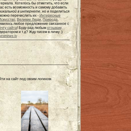
териала. Хотелось бы отметить, что если
ас есть возможность и самому добавить
никальной в интернете
, но и поделиться
можно перечислить их -
Интересные
Искусство
,
Великие Люди
,
Природа
,
появилось любое предложение связанное с
очту сайта
! Буду рад любым
отзывам,
одератором и т.д? Жду писем в
личку
:)
estnews.lv
ти на сайт под своим логином.