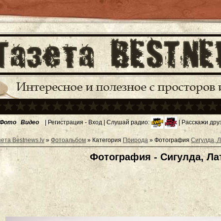
Фото
Видео
|
Регистрация
-
Вход
| Слушай радио:
| Расскажи дру
зета Bestnews.lv
»
Фотоальбом
» Категория
Природа
» Фотография
Сигулда, 
Фотография - Сигулда, Ла