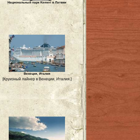
Национальный парк Kemeri в Латвии
а
Венеция, Италия
[Круизный лайнер в Венеции, Италия.]
т