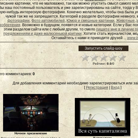
писание картинки, что не маловажно, так как можно упустить смысл самого ма
Вы наш постоянный пользователь и уже зарегистрированы на сайте, тогда у В
кую-нибудь интересную фотографию. Конечно желательно, чтобы она была
у
чужой так же не запрещается. Категорий в разделе фотографии немного, 
фотографии
,
Фото автомобилей
,
Юмор и смешные картинки
,
Животные
,
зобретения
. Возможно в будущем, появятся и новые категории. Если у Вас 
этим разделом сайта или с любым другим, то смело
пишите мне в личную п
предложениям и даже малюсенькой критики
. Хотите стать журналистом, м
Оставайтесь с нами и приводите друзей ...
www.b
Рейтинг
:
0.0
/
0
его комментариев
:
0
Для добавления комментарии необходимо зарегистрироваться или зай
[
Регистрация
|
Вход
]
Ночное приземление
Капитализм