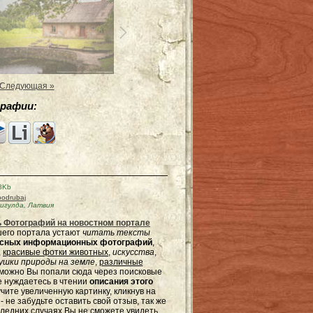
Следующая »
рафии:
8Kb
podrubaj
игулда, Латвия
 Фотографий на новостном портале
ашего портала устают
читать тексты
ресных информационных фотографий
,
,
красивые фотки животных
,
искусства
,
шки природы на земле
,
различные
зможно Вы попали сюда через поисковые
не нуждаетесь в чтении
описания этого
чите увеличенную картинку, кликнув на
не забудьте оставить свой отзыв, так же
оследних случаях Вы не сможете увидеть