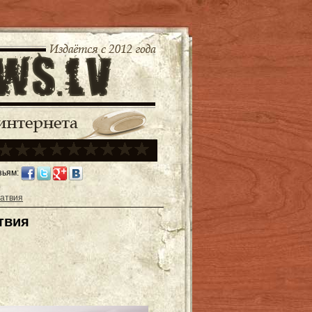
зьям:
Латвия
твия