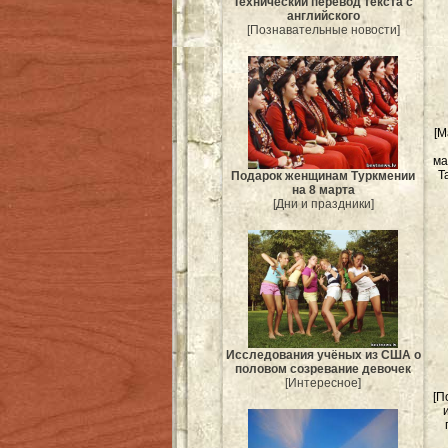
Технический перевод текста с
английского
[Познавательные новости]
[М
ма
Т
Подарок женщинам Туркмении
на 8 марта
[Дни и праздники]
Исследования учёных из США о
половом созревание девочек
[Интересное]
[П