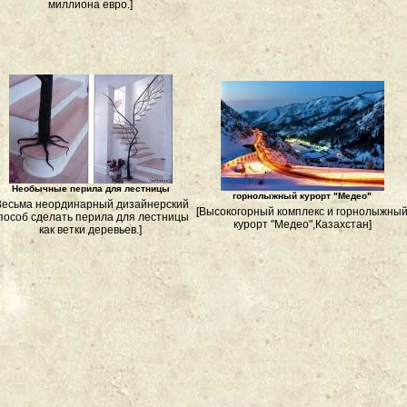
миллиона евро.]
Необычные перила для лестницы
горнолыжный курорт "Медео"
Весьма неординарный дизайнерский
[Высокогорный комплекс и горнолыжны
пособ сделать перила для лестницы
курорт "Медео",Казахстан]
как ветки деревьев.]