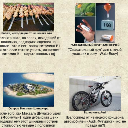
Запах, исходящий от шашлыка это ...
ало кто знал, но запах, исходящий от
шашлыка, поджаривающегося на
"Спасательный круг" для ключей
нгале - это и есть запах витамина В1.
["Спасательный круг" для ключей,
ак что если хотите узнать, как пахнет
упавших в реку - WaterBuoy]
витамин B1 - жарьте шашлык =)]
Остров Михаэля Шумахера
Велосипед Audi
осле того, как Михаэль Шумахер ушел
из Формулы-1, один дубайский шейх
[Велосипед от немецкого концерна
подарил ему этот шикарный остров
автомобилей - Audi. Футуристично, не
стоимостью четыре с половиной
правда ли?]