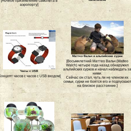
[Ночное приземление самолёта в
аэропорту]
Маттео Вальч и альпийские сурки
[Восьмилетний Маттео Вальч (Matteo
Walch) четыре года назад обнаружил
альпийских сурков и начал наблюдать з
Часы с USB
ними.
Концепт часов с часов с USB входом]
Сейчас он стал, чуть ли не членом их
семьи, сурки не боятся его и подпускаю
на близкое расстояние.]