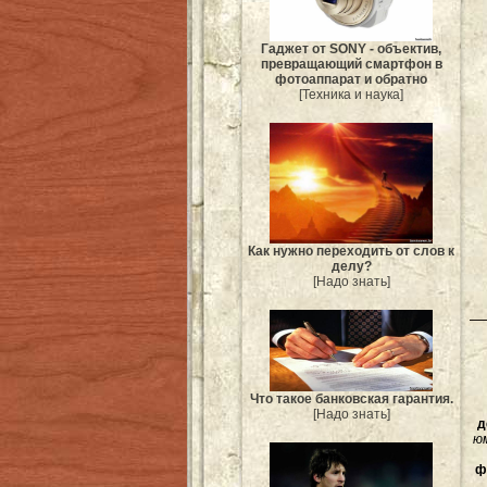
Гаджет от SONY - объектив,
превращающий смартфон в
фотоаппарат и обратно
[Техника и наука]
Как нужно переходить от слов к
делу?
[Надо знать]
Что такое банковская гарантия.
[Надо знать]
д
ю
ф