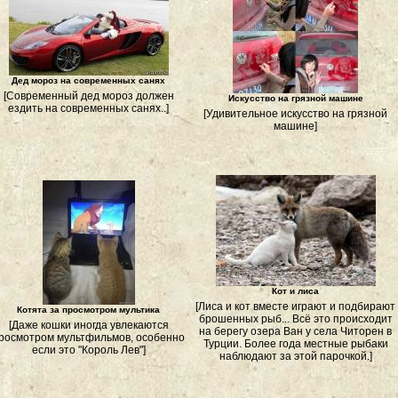
Дед мороз на современных санях
[Современный дед мороз должен
Искусство на грязной машине
ездить на современных санях..]
[Удивительное искусство на грязной
машине]
Кот и лиса
[Лиса и кот вместе играют и подбирают
Котята за просмотром мультика
брошенных рыб... Всё это происходит
[Даже кошки иногда увлекаются
на берегу озера Ван у села Читорен в
росмотром мультфильмов, особенно
Турции. Более года местные рыбаки
если это "Король Лев"]
наблюдают за этой парочкой.]