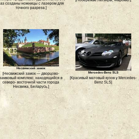
[Побережье Легзиры, Марокко.]
аз созданы ножницы с лазером для
точного разреза.]
Несвижский замок
Mercedes-Benz SLS
[Несвижский замок — дворцово-
замковый комплекс, находящийся в
[Красивый матовый кузов у Mercedes-
северо- восточной части города
Benz SLS]
Несвижа, Беларусь.]