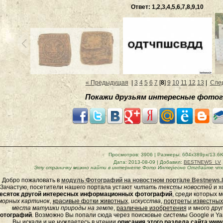
Ответ: 1,2,3,4,5,6,7,8,9,10
« Предыдущая
|
3
4
5
6
7
[
8
]
9
10
11
12
13
|
Сле
Покажи друзьям интересные фотог
Просмотров
: 3906 |
Размеры
: 604x389px/13.6
Дата
: 2013-08-09 |
Добавил
:
BESTNEWS_LV
Эту страничку можно найти в интернете
Фото Интересно Отгдайте что 
Добро пожаловать в
модуль Фотографий на новостном портале Bestnews.l
Зачастую, посетители нашего портала устают
читать тексты новостей
и х
есяток другой интересных информационных фотографий
, среди которых 
морных
картинок
,
красивые фотки животных
,
искусства
,
портреты известных
места матушки природы на земле
,
различные изобретения
и много дру
отографий
. Возможно Вы попали сюда через поисковые системы Google и Yan
Вы искали и не нуждаетесь в чтении
описания этого раздела сайта www.