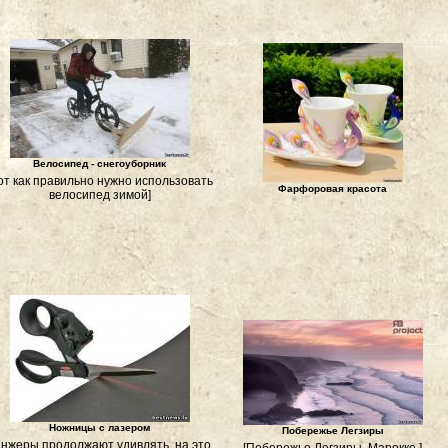
Велосипед - снегоуборник
от как правильно нужно использовать
Фарфоровая красота
велосипед зимой]
Ножницы с лазером
Побережье Легзиры
Инжеры продолжают удивлять, на это