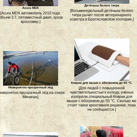
Детёныш белого тигра
Acura MDX
[Восьминедельный детёныш белого
[Acura MDX автомобиль 2010 года.
тигра рычит после ветеринарного
Объем 3.7, пятиместный джип, кузов
осмотра в Братиславском зоопарке.]
кроссовер.]
Коврик для мыши с обогревом до 50 °С.
Невероятно прозрачный лёд
[Для людей с повышенной
чувствительностью к холоду, учёные
Невероятно прозрачный лёд на озере
изобрели специальный Коврик для
Мичиган]
мыши с обогревом до 50 °С. Сколько же
стоит такое креативное решение, пока
не сообщается.]