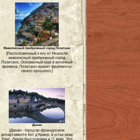
Живописный прибрежный город Позитано
[Расположенный к югу от Неаполя
живописный прибрежный город
Позитано. Основанный ещё в античные
времена, Позитано хранит фрагменты
своего прошлого.]
Динан
[Динан - город во французском
департаменте Кот д'Армор, в устье реки
Ранс. Динан был основан в 11 веке. Это