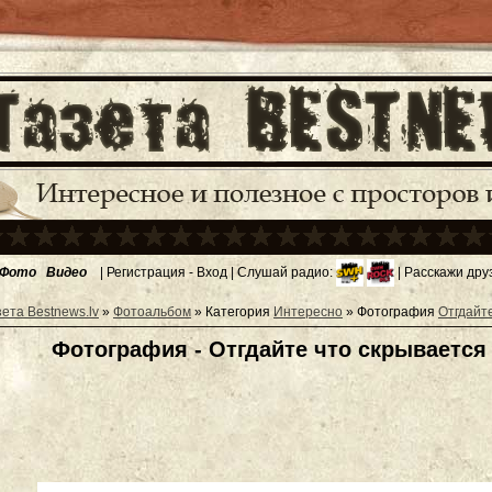
Фото
Видео
|
Регистрация
-
Вход
| Слушай радио:
| Расскажи дру
зета Bestnews.lv
»
Фотоальбом
» Категория
Интересно
» Фотография
Отгдайте
Фотография - Отгдайте что скрывается