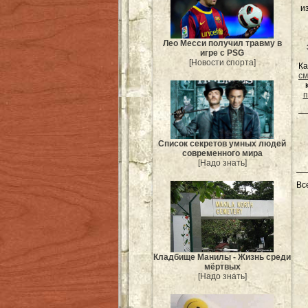
и
Лео Месси получил травму в
игре с PSG
[Новости спорта]
Ка
см
п
Список секретов умных людей
современного мира
[Надо знать]
Вс
Кладбище Манилы - Жизнь среди
мёртвых
[Надо знать]