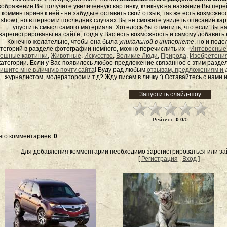
зображение Вы получите увеличенную картинку, кликнув на название Вы пер
комментариев к ней - не забудьте оставить свой отзыв, так же есть возможно
show
), но в первом и последних случаях Вы не сможете увидеть описание кар
упустить смысл самого материала. Хотелось бы отметить, что если Вы 
зарегистрированы на сайте, тогда у Вас есть возможность и самому добавит
Конечно желательно, чтобы она была
уникальной в интернете
, но и под
тегорий в разделе фотографии немного, можно перечислить их -
Интересные
ешные картинки
,
Животные
,
Искусство
,
Великие Люди
,
Природа
,
Изобретени
категории. Если у Вас появилось любое предложение связанное с этим раздел
ишите мне в личную почту сайта
! Буду рад любым
отзывам, предложениям и 
журналистом, модератором и т.д? Жду писем в
личку
:) Оставайтесь с нами и
Рейтинг
:
0.0
/
0
его комментариев
:
0
Для добавления комментарии необходимо зарегистрироваться или зай
[
Регистрация
|
Вход
]