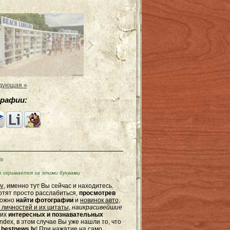
дующая »
рафии:
Kb
скрывается за этими буквами
v
, именно тут Вы сейчас и находитесь.
отят просто расслабиться,
просмотрев
можно
найти фотографии
и
новинок авто
,
 личностей и их цитаты
,
наикрасивейшие
гих
интересных и познавательных
dex, в этом случае Вы уже нашли то, что
bestnews.lv
! При нажатие на само