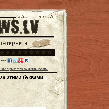
зьям:
 что скрывается за этими буквами
 за этими буквами