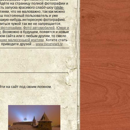
ейдёте на страницу полной фотографии и
сть запуска красивого
слайд-шоу
(
slide-
тинки, что не маловажно, так как можно
наш постоянный пользователь и уже
ь какую-нибудь интересную фотографию.
елиться чужой так же не запрещается.
 фотографии
,
Фото автомобилей
,
Юмор и
я
. Возможно в будущем, появятся и новые
ом сайта или с любым другим, то смело
даже малюсенькой критики
. Хотите стать
 приводите друзей ...
www.bestnews.lv
ти на сайт под своим логином.