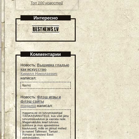
Топ 100 новостей
Интересно
Комментарии
Новость:
Вышивка гладью
как искусство
Кирилл Николаевич
написал:
Круто)
Новость:
Флэш игры и
флэш сайты
magama
написал:
magama.ee on tutvumisportaal
TÄISKASVANUTELE, kus võid jätta
tutvumiskuulutusi ja vastata neile.
Magamaklubis leiad tutvuse,
suhtluse ja muu ajaveetmise
kuulutused, mille on jätnud mehed
ja naised Tallinnast, Tartust ,
Pärnust ja teistest Eesti
piirkondadest.