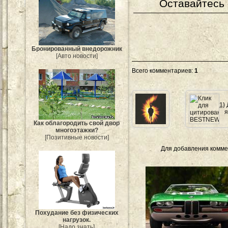
Оставайтесь 
Бронированный внедорожник
[Авто новости]
Всего комментариев
:
1
1)
я
Как облагородить свой двор
многоэтажки?
[Позитивные новости]
Для добавления комме
Похудание без физических
нагрузок.
[Надо знать]