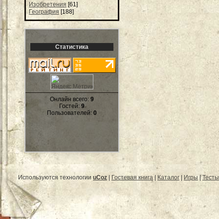
Изобретения
[61]
География
[188]
Статистика
Онлайн всего:
9
Гостей:
9
Пользователей:
0
Используются технологии
uCoz
|
Гостевая книга
|
Каталог
|
Игры
|
Тесты