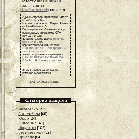
Новость:
Флэш игры и
флэш сайты
NewPartnerscig
написал:
Администратор, приветики Вам от
NewPartners.Ru
И всем остальным, Общий Привет
от NewPartners.Ru
Посмотрите на обсолютно новую
партнерскую программу СРА
newpartners.ru
За регистрацию дарим
всем по
500 рублей
на
зарегистрированный баланс.
Выкупаем весь Ваш трафик с
сайта за дорого
!
Узнай подробнее в партнерке -
ПАРТНЕРСКАЯ ПРОГРАММА
СРА
http://aff.newpartners.ru/
Всем спасибо за внимание,
команда NewPartners
все комментарии
Категории раздела
Интересно
[272]
Автомобили
[68]
Юмор
[24]
Животные
[41]
Искусство
[102]
Великие люди
[32]
Природа
[84]