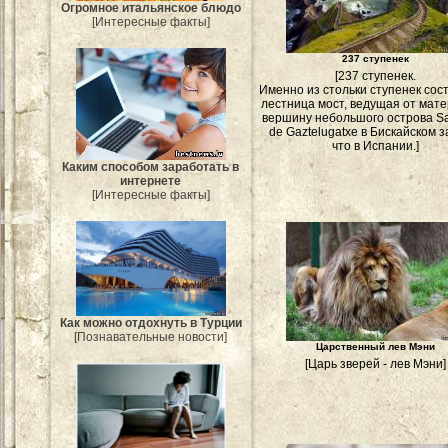
Огромное итальянское блюдо
[Интересные факты]
237 ступенек
[237 ступенек.
Именно из стольки ступенек сос
лестница мост, ведущая от мате
вершину небольшого острова S
de Gaztelugatxe в Бискайском з
что в Испании.]
Каким способом заработать в
интернете
[Интересные факты]
Как можно отдохнуть в Турции
[Познавательные новости]
Царственный лев Мэни
[Царь зверей - лев Мэни]