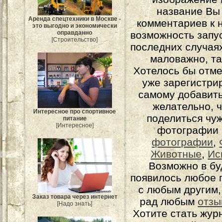
название Вы
Аренда спецтехники в Москве -
комментариев к н
это выгодно и экономически
оправданно
возможность запу
[Строительство]
последних случаях
маловажно, та
Хотелось бы отме
уже зарегистрир
самому добавит
желательно, 
Интересное про спортивное
поделиться чуж
питание
[Интересное]
фотографии 
фотографии
,
Животные
,
Ис
Возможно в бу
появилось любое 
с любым другим,
Заказ товара через интернет
рад любым
отзы
[Надо знать]
Хотите стать жур