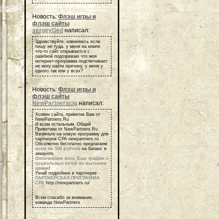
Новость:
Флэш игры и
флэш сайты
sergeyGed
написал:
Здравствуйте, извиняюсь если
пишу не туда, у меня на компе
что-то сайт открывается с
ошибкой подозреваю что моя
интернет-программа подглючивает
не могу найти причину, у меня у
одного так или у всех?
Новость:
Флэш игры и
флэш сайты
NewPartnerscig
написал:
Хозяин сайта, приветик Вам от
NewPartners.Ru
И всем остальным, Общий
Приветики от NewPartners.Ru
Взгляньте на новую программу для
партнеров СРА newpartners.ru
Обсолютно бесплатно предлагаем
всем по 500 рублей
на баланс в
аккаунте.
Оплачиваем весь Ваш трафик с
социальных сетей по высоким
ценам
!
Узнай подробнее в партнерке -
ПАРТНЕРСКАЯ ПРОГРАММА
СРА
http://newpartners.ru/
Всем спасибо за внимание,
команда NewPartners