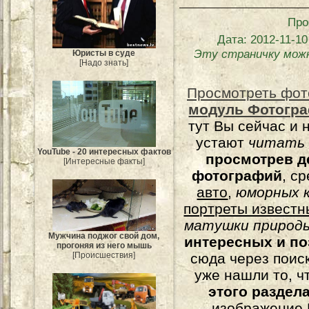
Про
Дата
: 2012-11-10
Эту страничку мож
Юристы в суде
[Надо знать]
Просмотреть фот
модуль Фотогра
тут Вы сейчас и 
устают
читать
YouTube - 20 интересных фактов
просмотрев д
[Интересные факты]
фотографий
, с
авто
,
юморных
к
портреты известн
матушки природы
Мужчина поджог свой дом,
интересных и п
прогоняя из него мышь
[Происшествия]
сюда через поис
уже нашли то, ч
этого раздел
изображение 