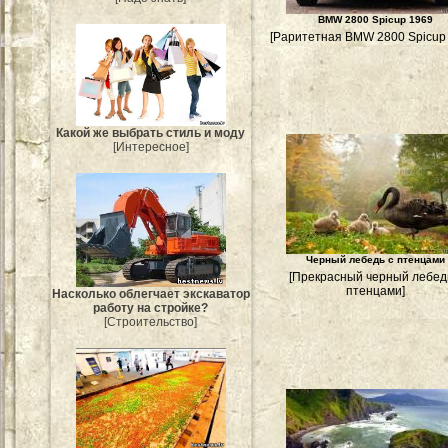
BMW 2800 Spicup 1969
[Раритетная BMW 2800 Spicup
Какой же выбрать стиль и моду
[Интересное]
Черный лебедь с птенцами
[Прекрасный черный лебед
птенцами]
Насколько облегчает экскаватор
работу на стройке?
[Строительство]