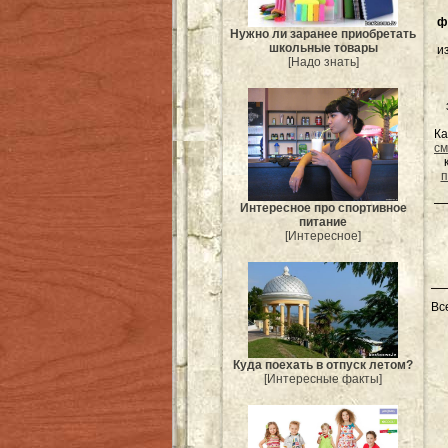
ф
Нужно ли заранее приобретать
школьные товары
и
[Надо знать]
Ка
см
п
Интересное про спортивное
питание
[Интересное]
Вс
Куда поехать в отпуск летом?
[Интересные факты]