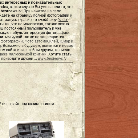
гих
интересных и познавательных
dex, в этом случае Вы уже нашли то, что
bestnews.lv
! При нажатие на само
ейдёте на страницу полной фотографии и
сть запуска красивого
слайд-шоу
(
slide-
тинки, что не маловажно, так как можно
наш постоянный пользователь и уже
ь какую-нибудь интересную фотографию.
елиться чужой так же не запрещается.
 фотографии
,
Фото автомобилей
,
Юмор и
я
. Возможно в будущем, появятся и новые
ом сайта или с любым другим, то смело
даже малюсенькой критики
. Хотите стать
 приводите друзей ...
www.bestnews.lv
ти на сайт под своим логином.