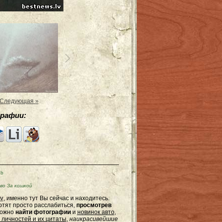
Следующая »
рафии:
Kb
во За кошкой
v
, именно тут Вы сейчас и находитесь.
отят просто расслабиться,
просмотрев
можно
найти фотографии
и
новинок авто
,
 личностей и их цитаты
,
наикрасивейшие