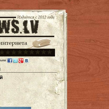
зьям:
й
й