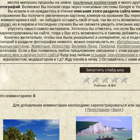
места матушки природы на земле
,
различные изобретения
и много дру
отографий
. Возможно Вы попали сюда через поисковые системы Google и Yan
Вы искали и не нуждаетесь в чтении
описания этого раздела сайта www.
зображение Вы получите увеличенную картинку, кликнув на название Вы пер
комментариев к ней - не забудьте оставить свой отзыв, так же есть возможно
show
), но в первом и последних случаях Вы не сможете увидеть описание кар
упустить смысл самого материала. Хотелось бы отметить, что если Вы 
зарегистрированы на сайте, тогда у Вас есть возможность и самому добавит
Конечно желательно, чтобы она была
уникальной в интернете
, но и под
тегорий в разделе фотографии немного, можно перечислить их -
Интересные
ешные картинки
,
Животные
,
Искусство
,
Великие Люди
,
Природа
,
Изобретени
категории. Если у Вас появилось любое предложение связанное с этим раздел
ишите мне в личную почту сайта
! Буду рад любым
отзывам, предложениям и 
журналистом, модератором и т.д? Жду писем в
личку
:) Оставайтесь с нами и
Рейтинг
:
0.0
/
0
его комментариев
:
0
Для добавления комментарии необходимо зарегистрироваться или зай
[
Регистрация
|
Вход
]