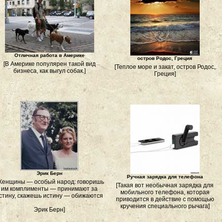
Отличная работа в Америке
остров Родос, Греция
[В Америке популярен такой вид
[Теплое море и закат, остров Родос,
бизнеса, как выгул собак.]
Греция]
Эрик Берн
Ручная зарядка для телефона
Женщины — особый народ: говоришь
[Такая вот необычная зарядка для
им комплименты — принимают за
мобильного телефона, которая
стину, скажешь истину — обижаются
приводится в действие с помощью
кручения специального рычага]
Эрик Берн]