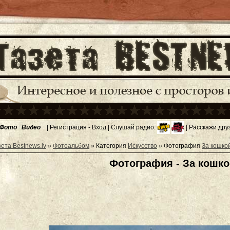
Фото
Видео
|
Регистрация
-
Вход
| Слушай радио:
| Расскажи дру
зета Bestnews.lv
»
Фотоальбом
» Категория
Искусство
» Фотография
За кошко
Фотография - За кошко