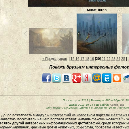
Murat Turan
« Предыдущая
|
15
16
17
18
19
[
20
]
21
22
23
24
25
|
Покажи друзьям интересные фотог
Просмотров
: 3212 |
Размеры
: 480x480px/31.4
Дата
: 2013-10-24 |
Добавил
:
Admin_site
Эту страничку можно найти в интернете
Фото Искусст
Добро пожаловать в
модуль Фотографий на новостном портале Bestnews.l
Зачастую, посетители нашего портала устают
читать тексты новостей
и х
есяток другой интересных информационных фотографий
, среди которых 
морных
картинок
,
красивые фотки животных
,
искусства
,
портреты известных