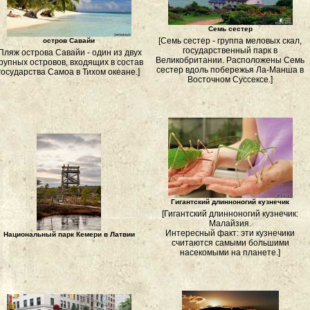
Семь сестер
[Семь сестер - группа меловых скал,
остров Савайи
государственный парк в
[Пляж острова Савайи - один из двух
Великобритании. Расположены Семь
рупных островов, входящих в состав
сестер вдоль побережья Ла-Манша в
государства Самоа в Тихом океане.]
Восточном Суссексе.]
Гигантский длинноногий кузнечик
[Гигантский длинноногий кузнечик:
Малайзия.
Интересный факт: эти кузнечики
Национальный парк Кемери в Латвии
считаются самыми большими
насекомыми на планете.]