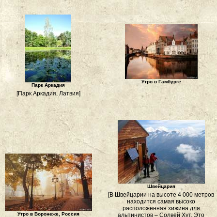
Утро в Гамбурге
Парк Аркадия
[Парк Аркадия, Латвия]
Швейцария
[В Швейцарии на высоте 4 000 метров
находится самая высоко
расположенная хижина для
Утро в Воронеже, Россия
альпинистов – Солвей Хут. Это