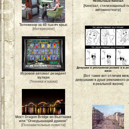
Необычный Кинозал
[Кинозал, стилизованный п
автокинотеатр]
Телевизор за 40 тысяч крыс
[Интересное]
Девушки в рекламном ролике и в р
жизн
Игровой автомат резидент
[Вот такие вот отличия ме
вулкан
девушками в душе рекламного р
[Техника и наука]
в реальной жизни]
Мост Dragon Bridge во Вьетнаме
или "Огнедышащий дракон"
[Познавательные новости]