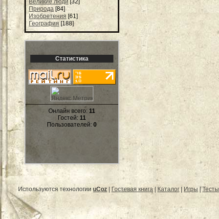
Великие люди
[32]
Природа
[84]
Изобретения
[61]
География
[188]
Статистика
Онлайн всего:
11
Гостей:
11
Пользователей:
0
Используются технологии
uCoz
|
Гостевая книга
|
Каталог
|
Игры
|
Тесты