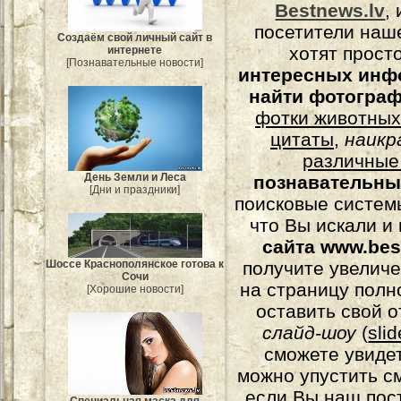
Bestnews.lv
,
посетители наш
Создаём свой личный сайт в
хотят прост
интернете
[Познавательные новости]
интересных инф
найти фотогра
фотки животных
цитаты
,
наикр
различные
День Земли и Леса
познавательны
[Дни и праздники]
поисковые системы
что Вы искали и
сайта www.bes
Шоссе Краснополянское готова к
получите увеличе
Сочи
на страницу полн
[Хорошие новости]
оставить свой о
слайд-шоу
(
sli
сможете увидет
можно упустить с
если Вы наш пос
Специальная маска для