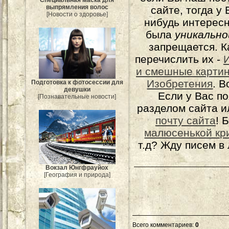
выпрямления волос
сайте, тогда у
[Новости о здоровье]
нибудь интерес
была
уникально
запрещается. К
перечислить их -
и смешные карти
Изобретения
. 
Подготовка к фотосессии для
девушки
Если у Вас п
[Познавательные новости]
разделом сайта и
почту сайта
! 
малюсенькой кр
т.д? Жду писем в
Вокзал Юнгфрауйох
[География и природа]
Всего комментариев
:
0