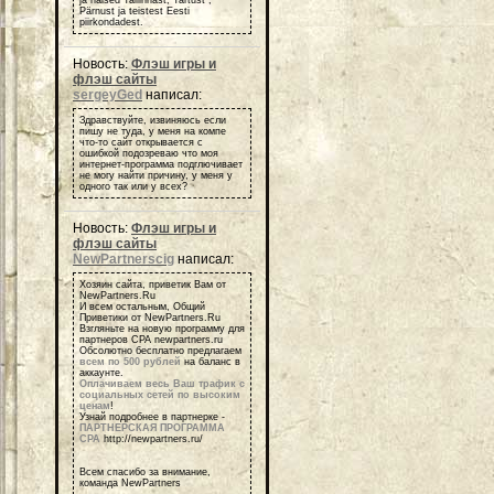
Pärnust ja teistest Eesti
piirkondadest.
Новость:
Флэш игры и
флэш сайты
sergeyGed
написал:
Здравствуйте, извиняюсь если
пишу не туда, у меня на компе
что-то сайт открывается с
ошибкой подозреваю что моя
интернет-программа подглючивает
не могу найти причину, у меня у
одного так или у всех?
Новость:
Флэш игры и
флэш сайты
NewPartnerscig
написал:
Хозяин сайта, приветик Вам от
NewPartners.Ru
И всем остальным, Общий
Приветики от NewPartners.Ru
Взгляньте на новую программу для
партнеров СРА newpartners.ru
Обсолютно бесплатно предлагаем
всем по 500 рублей
на баланс в
аккаунте.
Оплачиваем весь Ваш трафик с
социальных сетей по высоким
ценам
!
Узнай подробнее в партнерке -
ПАРТНЕРСКАЯ ПРОГРАММА
СРА
http://newpartners.ru/
Всем спасибо за внимание,
команда NewPartners