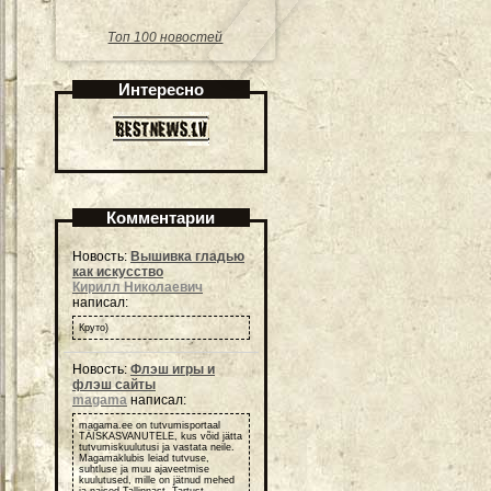
Топ 100 новостей
Интересно
Комментарии
Новость:
Вышивка гладью
как искусство
Кирилл Николаевич
написал:
Круто)
Новость:
Флэш игры и
флэш сайты
magama
написал:
magama.ee on tutvumisportaal
TÄISKASVANUTELE, kus võid jätta
tutvumiskuulutusi ja vastata neile.
Magamaklubis leiad tutvuse,
suhtluse ja muu ajaveetmise
kuulutused, mille on jätnud mehed
ja naised Tallinnast, Tartust ,