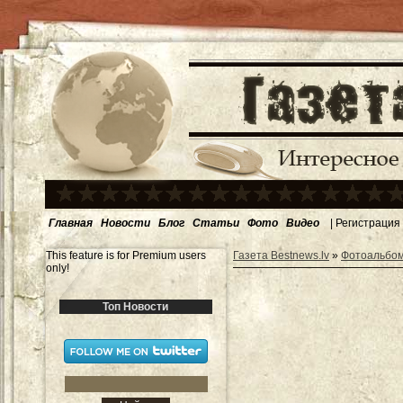
Главная
Новости
Блог
Статьи
Фото
Видео
|
Регистрация
This feature is for Premium users
Газета Bestnews.lv
»
Фотоальбо
only!
Топ Новости