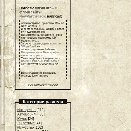
Новость:
Флэш игры и
флэш сайты
NewPartnerscig
написал:
Администратор, приветики Вам от
NewPartners.Ru
И всем остальным, Общий Привет
от NewPartners.Ru
Посмотрите на обсолютно новую
партнерскую программу СРА
newpartners.ru
За регистрацию дарим
всем по
500 рублей
на
зарегистрированный баланс.
Выкупаем весь Ваш трафик с
сайта за дорого
!
Узнай подробнее в партнерке -
ПАРТНЕРСКАЯ ПРОГРАММА
СРА
http://aff.newpartners.ru/
Всем спасибо за внимание,
команда NewPartners
все комментарии
Категории раздела
Интересно
[272]
Автомобили
[68]
Юмор
[24]
Животные
[41]
Искусство
[102]