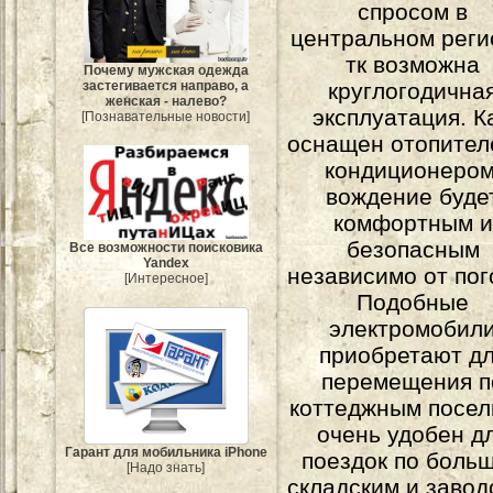
спросом в
центральном реги
тк возможна
Почему мужская одежда
застегивается направо, а
круглогодична
женская - налево?
эксплуатация. К
[Познавательные новости]
оснащен отопител
кондиционером
вождение буде
комфортным и
безопасным
Все возможности поисковика
Yandex
независимо от пог
[Интересное]
Подобные
электромобил
приобретают д
перемещения п
коттеджным посел
очень удобен д
Гарант для мобильника iPhone
поездок по боль
[Надо знать]
складским и завод