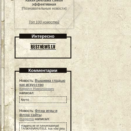
Какая реклама самая
эффективная
[Познавательные новости]
Топ 100 новостей
Интересно
Комментарии
Новость:
Вышивка гладью
как искусство
Кирилл Николаевич
написал:
Круто)
Новость:
Флэш игры и
флэш сайты
magama
написал:
magama.ee on tutvumisportaal
TÄISKASVANUTELE, kus võid jätta