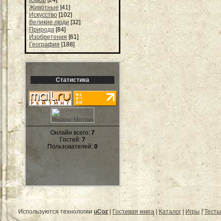
Юмор
[24]
Животные
[41]
Искусство
[102]
Великие люди
[32]
Природа
[84]
Изобретения
[61]
География
[188]
Статистика
Онлайн всего:
7
Гостей:
7
Пользователей:
0
Используются технологии
uCoz
|
Гостевая книга
|
Каталог
|
Игры
|
Тесты