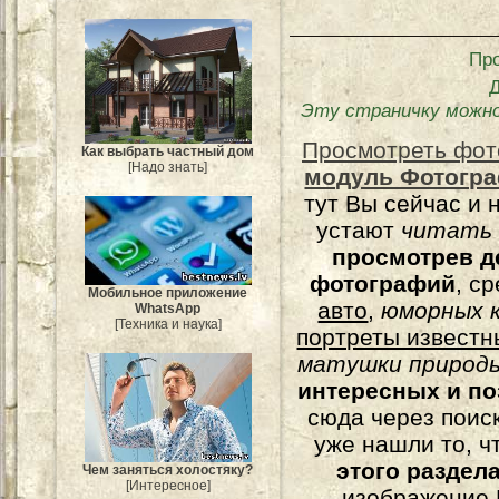
Пр
Эту страничку можн
Просмотреть фот
Как выбрать частный дом
[Надо знать]
модуль Фотогра
тут Вы сейчас и 
устают
читать
просмотрев д
фотографий
, с
Мобильное приложение
авто
,
юморных
к
WhatsApp
[Техника и наука]
портреты известн
матушки природы
интересных и п
сюда через поис
уже нашли то, ч
этого раздел
Чем заняться холостяку?
[Интересное]
изображение 