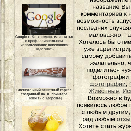
название Вы
комментариев к н
возможность запу
последних случаях
маловажно, та
Google тебе в помощь или статья
Хотелось бы отме
о профессиональном
использование поисковика
уже зарегистрир
[Надо знать]
самому добавит
желательно, 
поделиться чуж
фотографии 
фотографии
,
Животные
,
Ис
Специальный защитный каркас
созданный на 3D принтере
Возможно в бу
[Новости о здоровье]
появилось любое 
с любым другим,
рад любым
отзы
Хотите стать жур