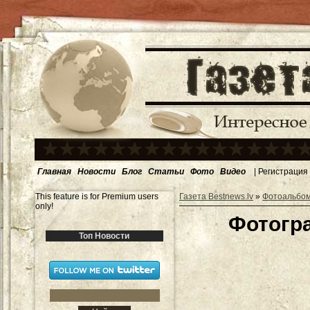
Главная
Новости
Блог
Статьи
Фото
Видео
|
Регистрация
This feature is for Premium users
Газета Bestnews.lv
»
Фотоальбо
only!
Фотогра
Топ Новости