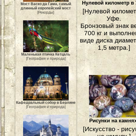
Нулевой километр в
Мост Васко да Гама, самый
длинный европейский мост
[Нулевой километ
[Рекорды]
Уфе.
Бронзовый знак в
700 кг и выполне
виде диска диаме
1,5 метра.]
Маленькая птичка Кетцаль
[География и природа]
Кафедральный собор в Берлине
[География и природа]
Рисунки на камнях
[Искусство - рису