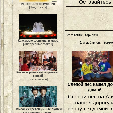
Оставайтесь 
Рецепт для похудания
[Надо знать]
Всего комментариев
:
0
Красивые фонтаны в мире
Для добавления комме
[Интересные факты]
Как накормить неожиданных
гостей
[Интересное]
Слепой пес нашёл до
домой
[Слепой пес на Ал
нашел дорогу 
вернулся домой в
Список секретов умных людей
современного мира