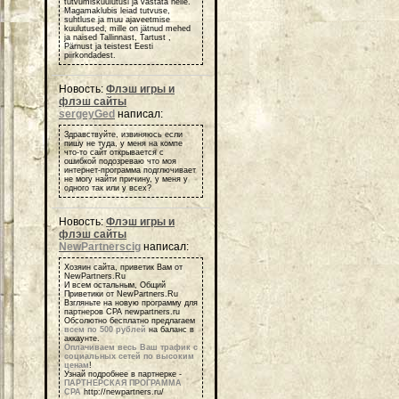
tutvumiskuulutusi ja vastata neile.
Magamaklubis leiad tutvuse,
suhtluse ja muu ajaveetmise
kuulutused, mille on jätnud mehed
ja naised Tallinnast, Tartust ,
Pärnust ja teistest Eesti
piirkondadest.
Новость:
Флэш игры и
флэш сайты
sergeyGed
написал:
Здравствуйте, извиняюсь если
пишу не туда, у меня на компе
что-то сайт открывается с
ошибкой подозреваю что моя
интернет-программа подглючивает
не могу найти причину, у меня у
одного так или у всех?
Новость:
Флэш игры и
флэш сайты
NewPartnerscig
написал:
Хозяин сайта, приветик Вам от
NewPartners.Ru
И всем остальным, Общий
Приветики от NewPartners.Ru
Взгляньте на новую программу для
партнеров СРА newpartners.ru
Обсолютно бесплатно предлагаем
всем по 500 рублей
на баланс в
аккаунте.
Оплачиваем весь Ваш трафик с
социальных сетей по высоким
ценам
!
Узнай подробнее в партнерке -
ПАРТНЕРСКАЯ ПРОГРАММА
СРА
http://newpartners.ru/