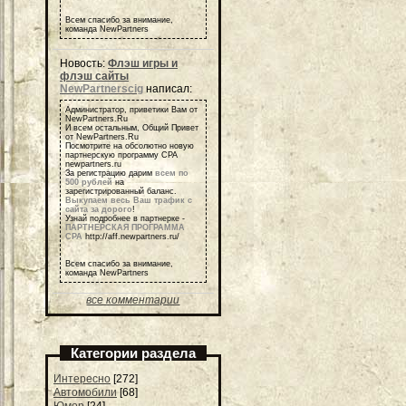
Всем спасибо за внимание,
команда NewPartners
Новость:
Флэш игры и
флэш сайты
NewPartnerscig
написал:
Администратор, приветики Вам от
NewPartners.Ru
И всем остальным, Общий Привет
от NewPartners.Ru
Посмотрите на обсолютно новую
партнерскую программу СРА
newpartners.ru
За регистрацию дарим
всем по
500 рублей
на
зарегистрированный баланс.
Выкупаем весь Ваш трафик с
сайта за дорого
!
Узнай подробнее в партнерке -
ПАРТНЕРСКАЯ ПРОГРАММА
СРА
http://aff.newpartners.ru/
Всем спасибо за внимание,
команда NewPartners
все комментарии
Категории раздела
Интересно
[272]
Автомобили
[68]