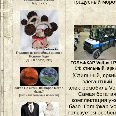
градусный мороз
[Надо знать]
Подарок из кофейных зерен к
Новому Году
[Дни и праздники]
ГОЛЬФКАР Voltus L
С4: стильный, ярк
[Стильный, ярки
элегантный
электромобиль Vol
Какая же жизнь на Марсе могла
быть?
Самая богата
[Познавательные новости]
комплектация уж
базе. Гольфкар Vo
пользуется особе