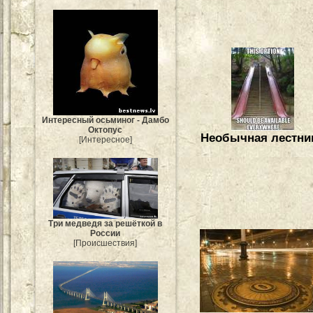
Интересный осьминог - Дамбо
Октопус
Необычная лестни
[Интересное]
Три медведя за решёткой в
России
[Происшествия]