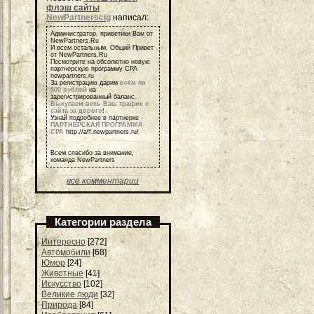
флэш сайты
NewPartnerscig
написал:
Администратор, приветики Вам от
NewPartners.Ru
И всем остальным, Общий Привет
от NewPartners.Ru
Посмотрите на обсолютно новую
партнерскую программу СРА
newpartners.ru
За регистрацию дарим
всем по
500 рублей
на
зарегистрированный баланс.
Выкупаем весь Ваш трафик с
сайта за дорого
!
Узнай подробнее в партнерке -
ПАРТНЕРСКАЯ ПРОГРАММА
СРА
http://aff.newpartners.ru/
Всем спасибо за внимание,
команда NewPartners
все комментарии
Категории раздела
Интересно
[272]
Автомобили
[68]
Юмор
[24]
Животные
[41]
Искусство
[102]
Великие люди
[32]
Природа
[84]