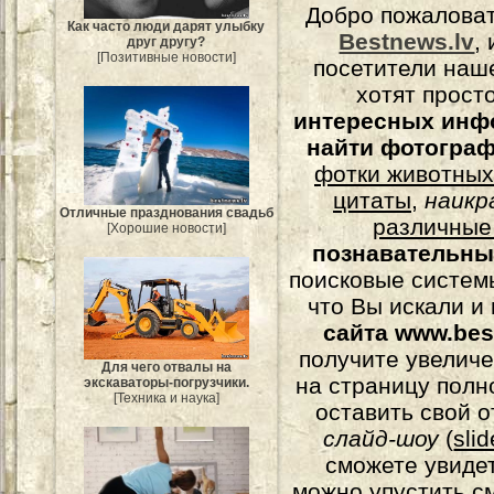
Добро пожалова
Как часто люди дарят улыбку
Bestnews.lv
,
друг другу?
[Позитивные новости]
посетители наш
хотят прост
интересных инф
найти фотогра
фотки животных
цитаты
,
наикр
Отличные празднования свадьб
различные
[Хорошие новости]
познавательны
поисковые системы
что Вы искали и
сайта www.bes
получите увеличе
Для чего отвалы на
на страницу полн
экскаваторы-погрузчики.
[Техника и наука]
оставить свой о
слайд-шоу
(
sli
сможете увидет
можно упустить с