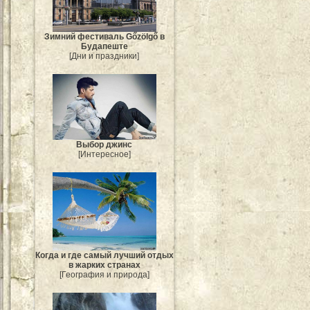
Зимний фестиваль Gőzölgő в
Будапеште
[Дни и праздники]
Выбор джинс
[Интересное]
Когда и где самый лучший отдых
в жарких странах
[География и природа]