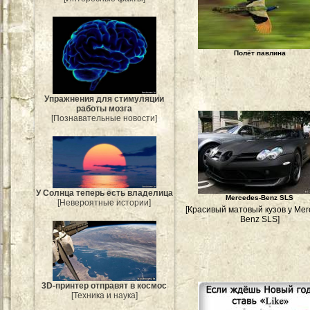
Полёт павлина
Упражнения для стимуляции
работы мозга
[Познавательные новости]
У Солнца теперь есть владелица
Mercedes-Benz SLS
[Невероятные истории]
[Красивый матовый кузов у Mer
Benz SLS]
3D-принтер отправят в космос
[Техника и наука]