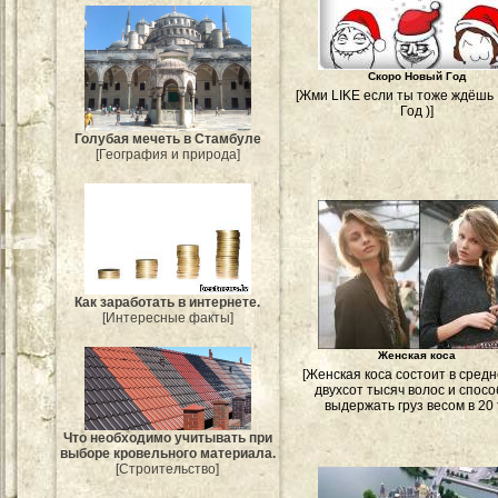
Скоро Новый Год
[Жми LIKE если ты тоже ждёшь
Год )]
Голубая мечеть в Стамбуле
[География и природа]
Как заработать в интернете.
[Интересные факты]
Женская коса
[Женская коса состоит в сред
двухсот тысяч волос и спос
выдержать груз весом в 20 т
Что необходимо учитывать при
выборе кровельного материала.
[Строительство]