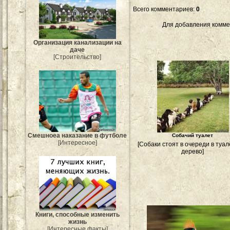
Всего комментариев
:
0
Для добавления комме
Организация канализации на
даче
[Строительство]
Смешноеа наказание в футболе
Собачий туалет
[Интересное]
[Собаки стоят в очереди в туал
дерево]
Книги, способные изменить
жизнь
[Интересные факты]