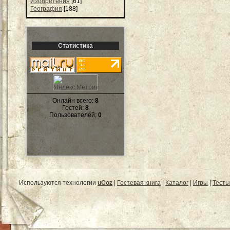
Изобретения
[61]
География
[188]
Статистика
Онлайн всего:
8
Гостей:
8
Пользователей:
0
Используются технологии
uCoz
|
Гостевая книга
|
Каталог
|
Игры
|
Тесты