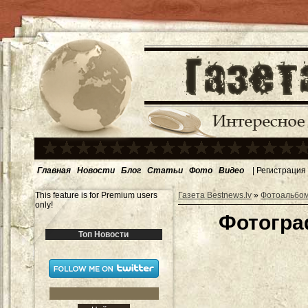
Главная
Новости
Блог
Статьи
Фото
Видео
|
Регистрация
This feature is for Premium users
Газета Bestnews.lv
»
Фотоальбо
only!
Фотогра
Топ Новости