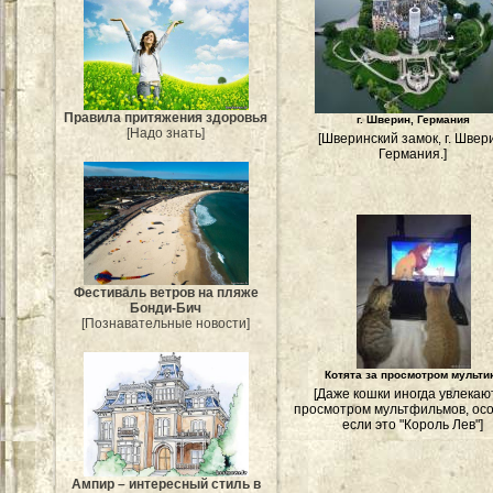
Правила притяжения здоровья
г. Шверин, Германия
[Надо знать]
[Шверинский замок, г. Швер
Германия.]
Фестиваль ветров на пляже
Бонди-Бич
[Познавательные новости]
Котята за просмотром мульти
[Даже кошки иногда увлекаю
просмотром мультфильмов, ос
если это "Король Лев"]
Ампир – интересный стиль в