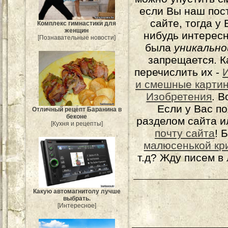
если Вы наш пос
сайте, тогда у
Комплекс гимнастики для
женщин
нибудь интерес
[Познавательные новости]
была
уникально
запрещается. К
перечислить их -
и смешные карти
Изобретения
. 
Если у Вас п
Отличный рецепт Баранина в
беконе
разделом сайта и
[Кухня и рецепты]
почту сайта
! 
малюсенькой кр
т.д? Жду писем в
Какую автомагнитолу лучше
выбрать.
[Интересное]