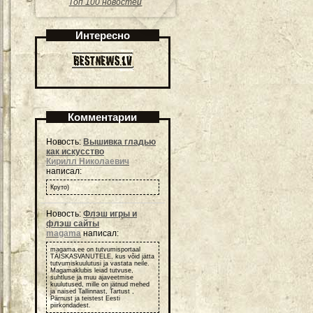
Топ 100 новостей
Интересно
Комментарии
Новость:
Вышивка гладью
как искусство
Кирилл Николаевич
написал:
Круто)
Новость:
Флэш игры и
флэш сайты
magama
написал:
magama.ee on tutvumisportaal
TÄISKASVANUTELE, kus võid jätta
tutvumiskuulutusi ja vastata neile.
Magamaklubis leiad tutvuse,
suhtluse ja muu ajaveetmise
kuulutused, mille on jätnud mehed
ja naised Tallinnast, Tartust ,
Pärnust ja teistest Eesti
piirkondadest.