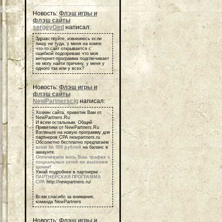
Новость:
Флэш игры и
флэш сайты
sergeyGed
написал:
Здравствуйте, извиняюсь если
пишу не туда, у меня на компе
что-то сайт открывается с
ошибкой подозреваю что моя
интернет-программа подглючивает
не могу найти причину, у меня у
одного так или у всех?
Новость:
Флэш игры и
флэш сайты
NewPartnerscig
написал:
Хозяин сайта, приветик Вам от
NewPartners.Ru
И всем остальным, Общий
Приветики от NewPartners.Ru
Взгляньте на новую программу для
партнеров СРА newpartners.ru
Обсолютно бесплатно предлагаем
всем по 500 рублей
на баланс в
аккаунте.
Оплачиваем весь Ваш трафик с
социальных сетей по высоким
ценам
!
Узнай подробнее в партнерке -
ПАРТНЕРСКАЯ ПРОГРАММА
СРА
http://newpartners.ru/
Всем спасибо за внимание,
команда NewPartners
Новость:
Флэш игры и