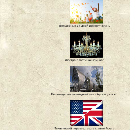
Волшебные 14 дней изменят жизнь
Люстра в гостиной комнате
Пешеходно-велосипедный мост Аргансуэла в...
Технический перевод текста с английского