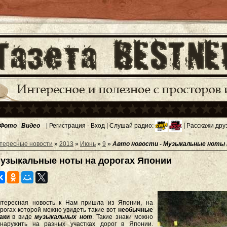
Фото
Видео
|
Регистрация
-
Вход
| Слушай радио:
| Расскажи дру
тересные новости
»
2013
»
Июнь
»
9
»
Авто новости - Музыкальные ноты 
узыкальные ноты на дорогах Японии
нтересная новость к Нам пришла из Японии, на
рогах которой можно увидеть такие вот
необычные
аки
в виде
музыкальных нот
. Такие знаки можно
бнаружить на разных участках дорог в Японии.