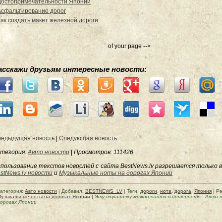
Достопримечательности Японии
Асфальтирование дорог
Как создать макет железной дороги
of your page -->
асскажи друзьям интересные новости:
едыдущая новость
|
Следующая новость
тегория:
Авто новости
|
Просмотров
: 111426
пользование текстов новостей с сайта BestNews.lv разрешается только в
stNews.lv новости
и
Музыкальные ноты на дорогах Японии
атегория
:
Авто новости
|
Добавил
:
BESTNEWS_LV
|
Теги
:
дороги
,
нота
,
дорога
,
Япония
|
Ре
узыкальные ноты на дорогах Японии
|
Эту страничку можно найти в интернете
-
Авто 
орогах Японии