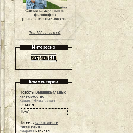
Самый загадочный из
философов
[Познавательные новости]
Топ 100 новостей
Интересно
Комментарии
Новость:
Вышивка гладью
как искусство
Кирилл Николаевич
написал:
Круто)
Новость:
Флэш игры и
флэш сайты
magama
написал: