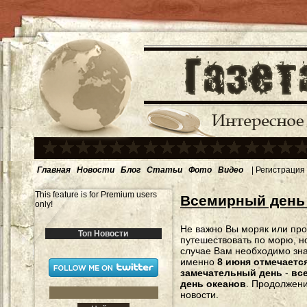
Главная
Новости
Блог
Статьи
Фото
Видео
|
Регистрация
This feature is for Premium users
Всемирный день 
only!
Не важно Вы моряк или пр
Топ Новости
путешествовать по морю, н
случае Вам необходимо зна
именно
8 июня отмечаетс
замечательный день
-
вс
день океанов
. Продолжени
новости.