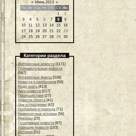
«
Июнь 2013
»
Пн
Вт
Ср
Чт
Пт
Сб
Вс
1
2
3
4
5
6
7
8
9
10
11
12
13
14
15
16
17
18
19
20
21
22
23
24
25
26
27
28
29
30
Категории раздела
Интересные новости
[1171]
Познавательные новости
[597]
Интересные факты
[338]
Новости о необычном
[58]
Надо знать
[413]
Авто новости
[217]
Происшествия
[27]
Новости спорта
[41]
Дни и праздники
[42]
География и природа
[71]
Невероятные истории
[56]
Рекорды
[25]
Позитивные новости
[97]
Хорошие новости
[103]
История
[31]