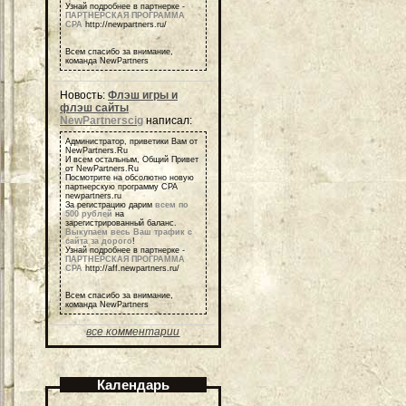
Узнай подробнее в партнерке -
ПАРТНЕРСКАЯ ПРОГРАММА
СРА
http://newpartners.ru/
Всем спасибо за внимание,
команда NewPartners
Новость:
Флэш игры и
флэш сайты
NewPartnerscig
написал:
Администратор, приветики Вам от
NewPartners.Ru
И всем остальным, Общий Привет
от NewPartners.Ru
Посмотрите на обсолютно новую
партнерскую программу СРА
newpartners.ru
За регистрацию дарим
всем по
500 рублей
на
зарегистрированный баланс.
Выкупаем весь Ваш трафик с
сайта за дорого
!
Узнай подробнее в партнерке -
ПАРТНЕРСКАЯ ПРОГРАММА
СРА
http://aff.newpartners.ru/
Всем спасибо за внимание,
команда NewPartners
все комментарии
Календарь