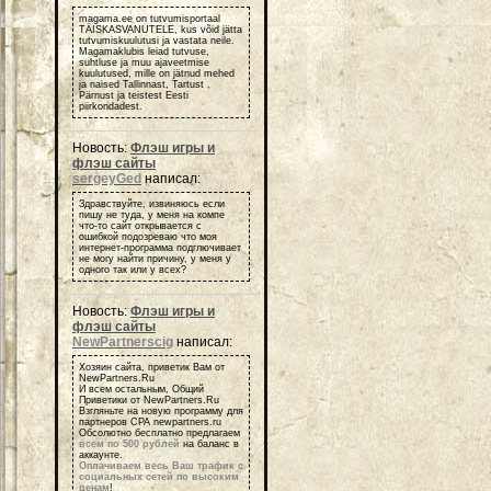
magama.ee on tutvumisportaal
TÄISKASVANUTELE, kus võid jätta
tutvumiskuulutusi ja vastata neile.
Magamaklubis leiad tutvuse,
suhtluse ja muu ajaveetmise
kuulutused, mille on jätnud mehed
ja naised Tallinnast, Tartust ,
Pärnust ja teistest Eesti
piirkondadest.
Новость:
Флэш игры и
флэш сайты
sergeyGed
написал:
Здравствуйте, извиняюсь если
пишу не туда, у меня на компе
что-то сайт открывается с
ошибкой подозреваю что моя
интернет-программа подглючивает
не могу найти причину, у меня у
одного так или у всех?
Новость:
Флэш игры и
флэш сайты
NewPartnerscig
написал:
Хозяин сайта, приветик Вам от
NewPartners.Ru
И всем остальным, Общий
Приветики от NewPartners.Ru
Взгляньте на новую программу для
партнеров СРА newpartners.ru
Обсолютно бесплатно предлагаем
всем по 500 рублей
на баланс в
аккаунте.
Оплачиваем весь Ваш трафик с
социальных сетей по высоким
ценам
!