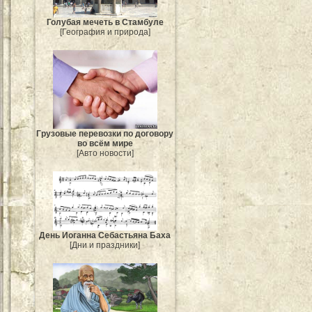
Голубая мечеть в Стамбуле
[География и природа]
Грузовые перевозки по договору
во всём мире
[Авто новости]
День Иоганна Себастьяна Баха
[Дни и праздники]