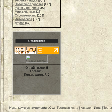
Техника и наука
[207]
Новости о здоровье
[177]
Кухня и рецепты
[35]
Мир животных
[15]
Строительство
[159]
Интересное
[397]
Другое
[47]
Статистика
Онлайн всего:
5
Гостей:
5
Пользователей:
0
Используются технологии
uCoz
|
Гостевая книга
|
Каталог
|
Игры
|
Тесты