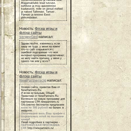
Magamaklubis leiad tutvuse,
suhtluse ja muu ajaveetmise
kuulutused, mille on jätnud mehed
ja naised Tallinnast, Tartust ,
Pärnust ja teistest Eesti
piirkondadest.
Новость:
Флэш игры и
флэш сайты
sergeyGed
написал:
Здравствуйте, извиняюсь если
пишу не туда, у меня на компе
что-то сайт открывается с
ошибкой подозреваю что моя
интернет-программа подглючивает
не могу найти причину, у меня у
одного так или у всех?
Новость:
Флэш игры и
флэш сайты
NewPartnerscig
написал:
Хозяин сайта, приветик Вам от
NewPartners.Ru
И всем остальным, Общий
Приветики от NewPartners.Ru
Взгляньте на новую программу для
партнеров СРА newpartners.ru
Обсолютно бесплатно предлагаем
всем по 500 рублей
на баланс в
аккаунте.
Оплачиваем весь Ваш трафик с
социальных сетей по высоким
ценам
!
Узнай подробнее в партнерке -
ПАРТНЕРСКАЯ ПРОГРАММА
СРА
http://newpartners.ru/