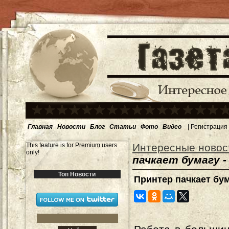
Главная
Новости
Блог
Статьи
Фото
Видео
|
Регистрация
This feature is for Premium users
Интересные новос
only!
пачкает бумагу 
Топ Новости
Принтер пачкает бум