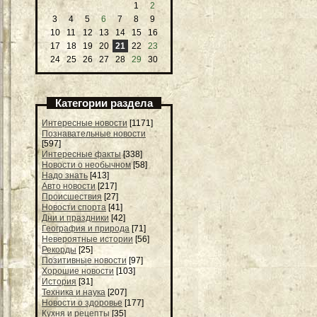
1
2
3
4
5
6
7
8
9
10
11
12
13
14
15
16
17
18
19
20
21
22
23
24
25
26
27
28
29
30
Категории раздела
Интересные новости
[1171]
Познавательные новости
[597]
Интересные факты
[338]
Новости о необычном
[58]
Надо знать
[413]
Авто новости
[217]
Происшествия
[27]
Новости спорта
[41]
Дни и праздники
[42]
География и природа
[71]
Невероятные истории
[56]
Рекорды
[25]
Позитивные новости
[97]
Хорошие новости
[103]
История
[31]
Техника и наука
[207]
Новости о здоровье
[177]
Кухня и рецепты
[35]