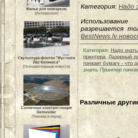
Категория:
Надо 
Жилье для олигархов.
[Интересное]
Использование
разрешается тол
BestNews.lv ново
Категория
:
Надо знать
принтера
,
Лазерный п
Скульптура-фонтан "Мустанги
пачкает бумагу - что 
Лас Колинаса"
[Познавательные новости]
знать Принтер пачка
Различные другие
Солнечная электростанция
Gemasolar
[Техника и наука]