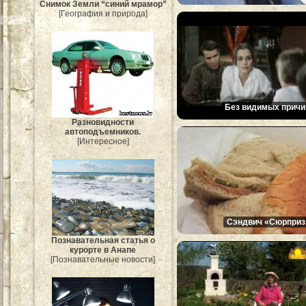
Снимок Земли “синий мрамор”
[География и природа]
Без видимых причи
Разновидности
автоподъемников.
[Интересное]
Сэндвич «Сюрприз
Познавательная статья о
курорте в Анапе
[Познавательные новости]