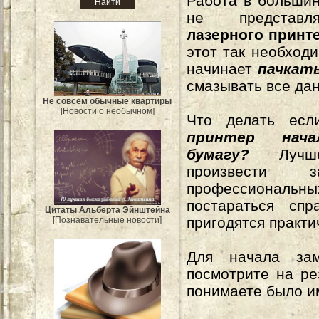
Работа в больши
не представл
лазерного принт
этот так необход
начинает
пачкат
смазывать все да
Не совсем обычные квартиры
[Новости о необычном]
Что делать ес
принтер нач
бумагу?
Лучше
произвести 
профессиональны
постараться сп
Цитаты Альберта Эйнштейна
пригодятся практи
[Познавательные новости]
Для начала з
посмотрите на ре
понимаете было и