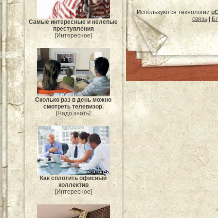
Используются технологии
u
связь
|
Бл
Самые интересные и нелепые
преступления
[Интересное]
Сколько раз в день можно
смотреть телевизор.
[Надо знать]
Как сплотить офисный
коллектив
[Интересное]