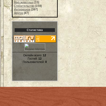
Мир животных
[15]
Строительство
[159]
Интересное
[397]
Другое
[47]
Статистика
Онлайн всего:
12
Гостей:
12
Пользователей:
0