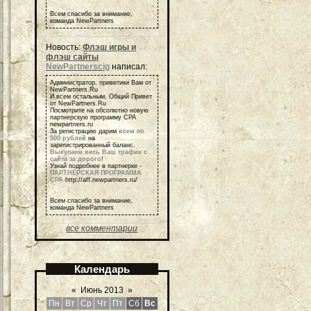
Всем спасибо за внимание,
команда NewPartners
Новость:
Флэш игры и
флэш сайты
NewPartnerscig
написал:
Администратор, приветики Вам от
NewPartners.Ru
И всем остальным, Общий Привет
от NewPartners.Ru
Посмотрите на обсолютно новую
партнерскую программу СРА
newpartners.ru
За регистрацию дарим
всем по
500 рублей
на
зарегистрированный баланс.
Выкупаем весь Ваш трафик с
сайта за дорого
!
Узнай подробнее в партнерке -
ПАРТНЕРСКАЯ ПРОГРАММА
СРА
http://aff.newpartners.ru/
Всем спасибо за внимание,
команда NewPartners
все комментарии
Календарь
«
Июнь 2013
»
Пн
Вт
Ср
Чт
Пт
Сб
Вс