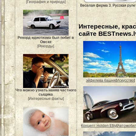
[География и природа]
Веселая ферма 3. Русская руле
Интересные, кра
сайте BESTnews.l
Рекорд идиотизма был побит в
Омске
[Рекорды]
эйфелева башня
[
Искусство
]
Что можно узнать наняв частного
сыщика
[Интересные факты]
Концепт Holden Efijy
[
Автомоби