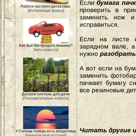
Если
бумага пач
Работа частного детектива.
проверить в при
[Интересные факты]
заменить нож и
исправиться.
Если на листе с
зарядном вале, а
Как быстро продать машину?
[Авто новости]
нужно
разобрать
А вот если на бу
заменить фотобар
пачкает бумагу с
все резиновые дет
Делаем плетень для дачи
[Познавательные новости]
Читать другие 
У Солнца теперь есть владелица
[Невероятные истории]