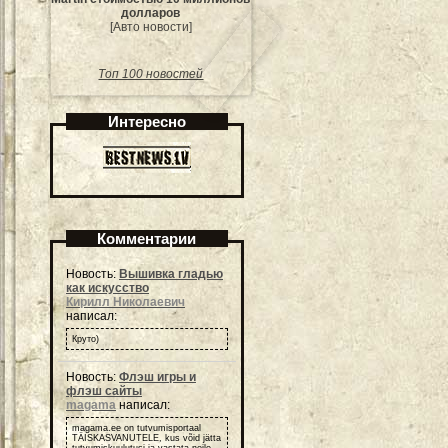
долларов
[Авто новости]
Топ 100 новостей
Интересно
Комментарии
Новость:
Вышивка гладью
как искусство
Кирилл Николаевич
написал:
Круто)
Новость:
Флэш игры и
флэш сайты
magama
написал:
magama.ee on tutvumisportaal
TÄISKASVANUTELE, kus võid jätta
tutvumiskuulutusi ja vastata neile.