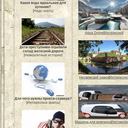
Какая вода идеальная для
купания?
[Надо знать]
Aqua Dome
[
Интересно
]
Дети преступники ограбили
склад железной дороги
[Невероятные истории]
Несвижский замок
[
Интересно
Для чего нужны прокси-сервера?
[Интересные факты]
Машина для кемпинга
[
Автомоб